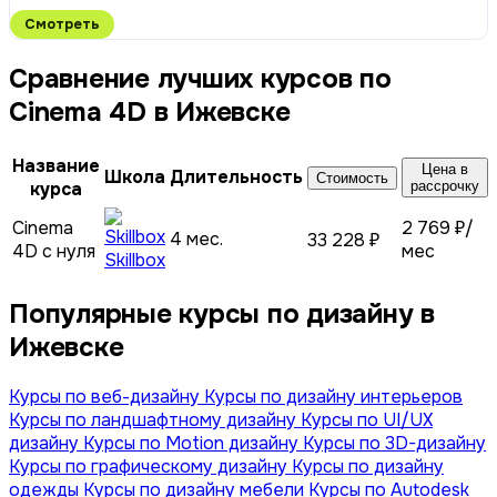
Смотреть
Сравнение лучших курсов по
Сinema 4D в Ижевске
Название
Цена в
Школа
Длительность
Стоимость
курса
рассрочку
Cinema
2 769 ₽/
4 мес.
33 228 ₽
4D с нуля
мес
Skillbox
Популярные курсы по дизайну в
Ижевске
Курсы по веб-дизайну
Курсы по дизайну интерьеров
Курсы по ландшафтному дизайну
Курсы по UI/UX
дизайну
Курсы по Motion дизайну
Курсы по 3D-дизайну
Курсы по графическому дизайну
Курсы по дизайну
одежды
Курсы по дизайну мебели
Курсы по Autodesk