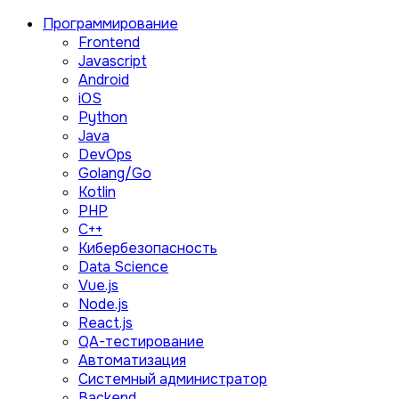
Программирование
Frontend
Javascript
Android
iOS
Python
Java
DevOps
Golang/Go
Kotlin
PHP
C++
Кибербезопасность
Data Science
Vue.js
Node.js
React.js
QA-тестирование
Автоматизация
Системный администратор
Backend