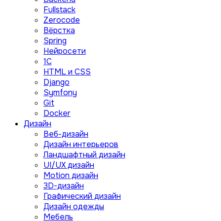
Fullstack
Zerocode
Вёрстка
Spring
Нейросети
1C
HTML и CSS
Django
Symfony
Git
Docker
Дизайн
Веб-дизайн
Дизайн интерьеров
Ландшафтный дизайн
UI/UX дизайн
Motion дизайн
3D-дизайн
Графический дизайн
Дизайн одежды
Мебель