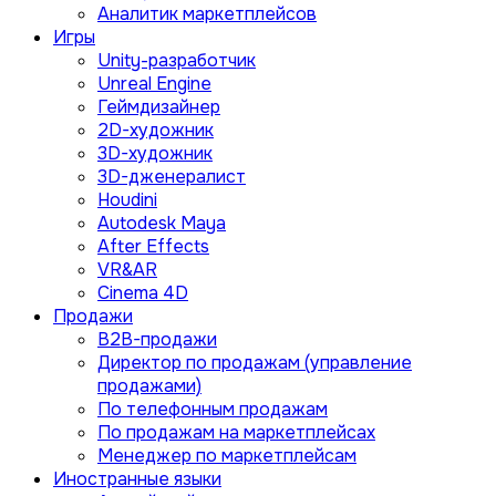
Аналитик маркетплейсов
Игры
Unity-разработчик
Unreal Engine
Геймдизайнер
2D-художник
3D-художник
3D-дженералист
Houdini
Autodesk Maya
After Effects
VR&AR
Cinema 4D
Продажи
B2B-продажи
Директор по продажам (управление
продажами)
По телефонным продажам
По продажам на маркетплейсах
Менеджер по маркетплейсам
Иностранные языки