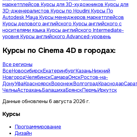
маркетплейсов
Курсы для 3D-художников
Курсы для
3D-дженералистов
Курсы по Houdini
Курсы По
Autodesk Maya
Курсы менеджеров маркетплейсов
Курсы делового английского
Курсы английского с
носителями языка
Курсы английского Intermediate-
уровня
Курсы английского Advanced-уровень
Курсы по Сinema 4D в городах:
Все регионы
Все
Новосибирск
Екатеринбург
Казань
Нижний
Новгород
Челябинск
Самара
Омск
Ростов-на-
Дону
Уфа
Красноярск
Воронеж
Волгоград
Краснодар
Сара
Челны
Астрахань
Балашиха
Брянск
Пермь
Иркутск
Данные обновлены 6 августа 2026 г.
Курсы
Программирование
Дизайн