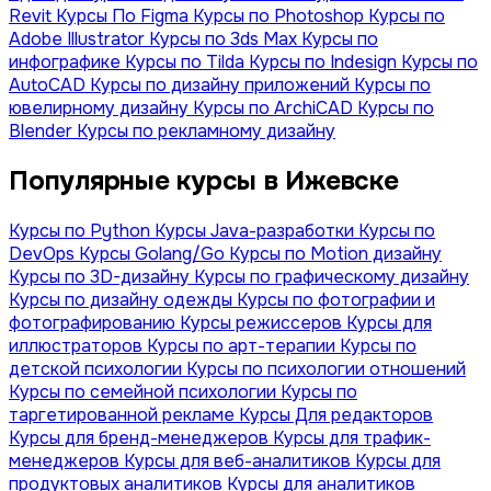
Revit
Курсы По Figma
Курсы по Photoshop
Курсы по
Adobe Illustrator
Курсы по 3ds Max
Курсы по
инфографике
Курсы по Tilda
Курсы по Indesign
Курсы по
AutoCAD
Курсы по дизайну приложений
Курсы по
ювелирному дизайну
Курсы по ArchiCAD
Курсы по
Blender
Курсы по рекламному дизайну
Популярные курсы в Ижевске
Курсы по Python
Курсы Java-разработки
Курсы по
DevOps
Курсы Golang/Go
Курсы по Motion дизайну
Курсы по 3D-дизайну
Курсы по графическому дизайну
Курсы по дизайну одежды
Курсы по фотографии и
фотографированию
Курсы режиссеров
Курсы для
иллюстраторов
Курсы по арт-терапии
Курсы по
детской психологии
Курсы по психологии отношений
Курсы по семейной психологии
Курсы по
таргетированной рекламе
Курсы Для редакторов
Курсы для бренд-менеджеров
Курсы для трафик-
менеджеров
Курсы для веб-аналитиков
Курсы для
продуктовых аналитиков
Курсы для аналитиков