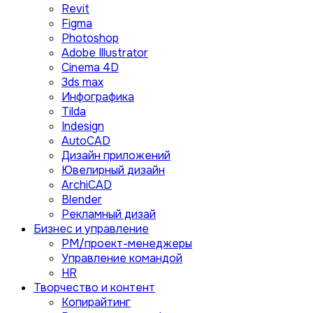
Revit
Figma
Photoshop
Adobe Illustrator
Сinema 4D
3ds max
Инфографика
Tilda
Indesign
AutoCAD
Дизайн приложений
Ювелирный дизайн
ArchiCAD
Blender
Рекламный дизай
Бизнес и управление
PM/проект-менеджеры
Управление командой
HR
Творчество и контент
Копирайтинг