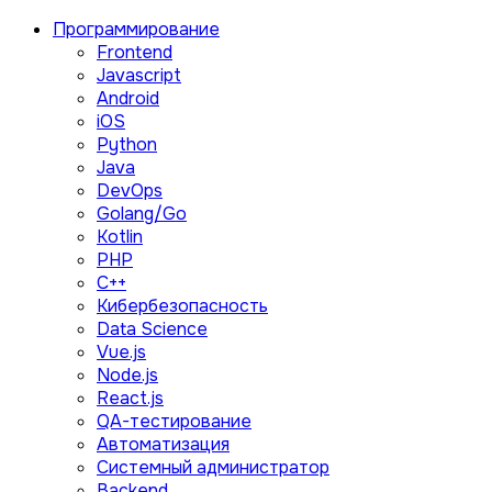
Программирование
Frontend
Javascript
Android
iOS
Python
Java
DevOps
Golang/Go
Kotlin
PHP
C++
Кибербезопасность
Data Science
Vue.js
Node.js
React.js
QA-тестирование
Автоматизация
Системный администратор
Backend