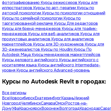
фотографированию
Курсы режиссеров
Курсы для
иллюстраторов
Курсы по арт-терапии
Курсы по
детской психологии
Курсы по психологии отношений
Курсы по семейной психологии
Курсы по
таргетированной рекламе
Курсы Для редакторов
Курсы для бренд-менеджеров
Курсы для трафик-
менеджеров
Курсы для веб-аналитиков
Курсы для
продуктовых аналитиков
Курсы для аналитиков
маркетплейсов
Курсы для 3D-художников
Курсы для
3D-дженералистов
Курсы по Houdini
Курсы По
Autodesk Maya
Курсы менеджеров маркетплейсов
Курсы делового английского
Курсы английского с
носителями языка
Курсы английского Intermediate-
уровня
Курсы английского Advanced-уровень
Курсы по Autodesk Revit в городах:
Все регионы
Все
Новосибирск
Екатеринбург
Казань
Нижний
Новгород
Челябинск
Самара
Омск
Ростов-на-
Дону
Уфа
Красноярск
Воронеж
Волгоград
Краснодар
Сара