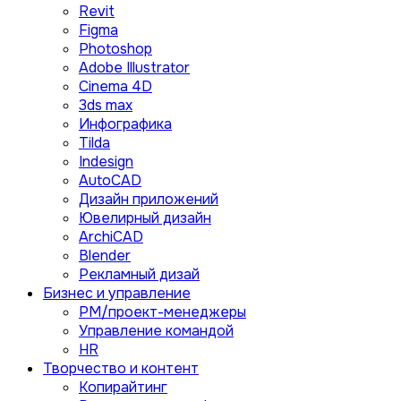
Revit
Figma
Photoshop
Adobe Illustrator
Сinema 4D
3ds max
Инфографика
Tilda
Indesign
AutoCAD
Дизайн приложений
Ювелирный дизайн
ArchiCAD
Blender
Рекламный дизай
Бизнес и управление
PM/проект-менеджеры
Управление командой
HR
Творчество и контент
Копирайтинг