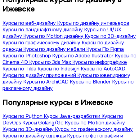
Ижевске
Курсы по веб-дизайну
Курсы по дизайну интерьеров
Курсы по ландшафтному дизайну
Курсы по UI/UX
дизайну
Курсы по Motion дизайну
Курсы по 3D-дизайну
Курсы по графическому дизайну
Курсы по дизайну
одежды
Курсы по дизайну мебели
Курсы По Figma
Курсы по Photoshop
Курсы по Adobe Illustrator
Курсы по
Сinema 4D
Курсы по 3ds Max
Курсы по инфографике
Курсы по Tilda
Курсы по Indesign
Курсы по AutoCAD
Курсы по дизайну приложений
Курсы по ювелирному
дизайну
Курсы по ArchiCAD
Курсы по Blender
Курсы по
рекламному дизайну
Популярные курсы в Ижевске
Курсы по Python
Курсы Java-разработки
Курсы по
DevOps
Курсы Golang/Go
Курсы по Motion дизайну
Курсы по 3D-дизайну
Курсы по графическому дизайну
Курсы по дизайну одежды
Курсы по фотографии и