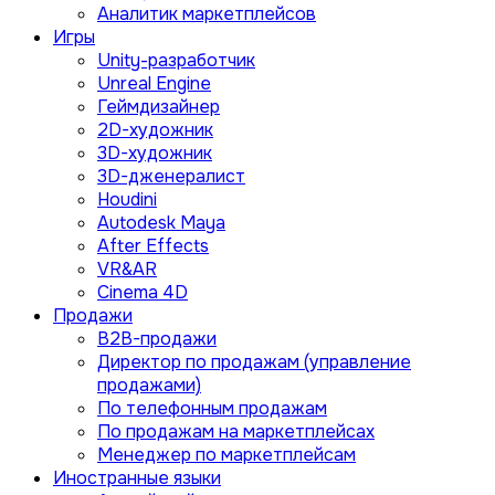
Аналитик маркетплейсов
Игры
Unity-разработчик
Unreal Engine
Геймдизайнер
2D-художник
3D-художник
3D-дженералист
Houdini
Autodesk Maya
After Effects
VR&AR
Cinema 4D
Продажи
B2B-продажи
Директор по продажам (управление
продажами)
По телефонным продажам
По продажам на маркетплейсах
Менеджер по маркетплейсам
Иностранные языки