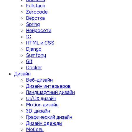
Fullstack
Zerocode
Вёрстка
Spring
Нейросети
1C
HTML и CSS
Django
Symfony
Git
Docker
Дизайн
Веб-дизайн
Дизайн интерьеров
Ландшафтный дизайн
UI/UX дизайн
Motion дизайн
3D-дизайн
Графический дизайн
Дизайн одежды
Мебель