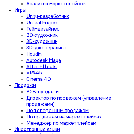
Аналитик маркетплейсов
Игры
Unity-разработчик
Unreal Engine
Геймдизайнер
2D-художник
3D-художник
3D-дженералист
Houdini
Autodesk Maya
After Effects
VR&AR
Cinema 4D
Продажи
B2B-продажи
Директор по продажам (управление
продажами)
По телефонным продажам
По продажам на маркетплейсах
Менеджер по маркетплейсам
Иностранные языки