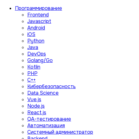
Программирование
Frontend
Javascript
Android
iOS
Python
Java
DevOps
Golang/Go
Kotlin
PHP
C++
Кибербезопасность
Data Science
Vue.js
Node.js
React.js
QA-тестирование
Автоматизация
Системный администратор
Backend