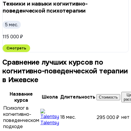
Техники и навыки когнитивно-
поведенческой психотерапии
5 мес.
115 000 ₽
Смотреть
Сравнение лучших курсов по
когнитивно-поведенческой терапии
в Ижевске
Название
Це
Школа
Длительность
Стоимость
курса
рас
Психолог в
когнитивно-
18 мес.
нет
295 000 ₽
поведенческом
Talentsy
подходе