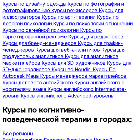
Курсы по дизайну одежды
Курсы по фотографии и
фотографированию
Курсы режиссеров
Курсы для
иллюстраторов
Курсы по арт-терапии
Курсы по
детской психологии
Курсы по психологии отношений
Курсы по семейной психологии
Курсы по
таргетированной рекламе
Курсы Для редакторов
Курсы для бренд-менеджеров
Курсы для трафик-
менеджеров
Курсы для веб-аналитиков
Курсы для
продуктовых аналитиков
Курсы для аналитиков
маркетплейсов
Курсы для 3D-художников
Курсы для
3D-дженералистов
Курсы по Houdini
Курсы По
Autodesk Maya
Курсы менеджеров маркетплейсов
Курсы делового английского
Курсы английского с
носителями языка
Курсы английского Intermediate-
уровня
Курсы английского Advanced-уровень
Курсы по когнитивно-
поведенческой терапии в городах:
Все регионы