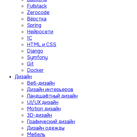
Fullstack
Zerocode
Вёрстка
Spring
Нейросети
1C
HTML и CSS
Django
Symfony
Git
Docker
Дизайн
Веб-дизайн
Дизайн интерьеров
Ландшафтный дизайн
UI/UX дизайн
Motion дизайн
3D-дизайн
Графический дизайн
Дизайн одежды
Мебель