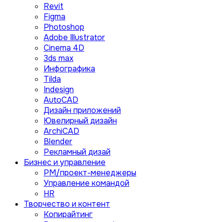
Revit
Figma
Photoshop
Adobe Illustrator
Сinema 4D
3ds max
Инфографика
Tilda
Indesign
AutoCAD
Дизайн приложений
Ювелирный дизайн
ArchiCAD
Blender
Рекламный дизай
Бизнес и управление
PM/проект-менеджеры
Управление командой
HR
Творчество и контент
Копирайтинг