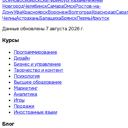
Все
Новосибирск
Екатеринбург
Казань
Нижний
Новгород
Челябинск
Самара
Омск
Ростов-на-
Дону
Уфа
Красноярск
Воронеж
Волгоград
Краснодар
Сара
Челны
Астрахань
Балашиха
Брянск
Пермь
Иркутск
Данные обновлены 7 августа 2026 г.
Курсы
Программирование
Дизайн
Бизнес и управление
Творчество и контент
Психология
Высшее образование
Маркетинг
Аналитика
Игры
Продажи
Иностранные языки
Блог