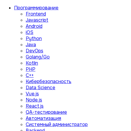
Программирование
Frontend
Javascript
Android
iOS
Python
Java
DevOps
Golang/Go
Kotlin
PHP
C++
Кибербезопасность
Data Science
Vue.js
Node.js
React.js
QA-тестирование
Автоматизация
Системный администратор
Backend