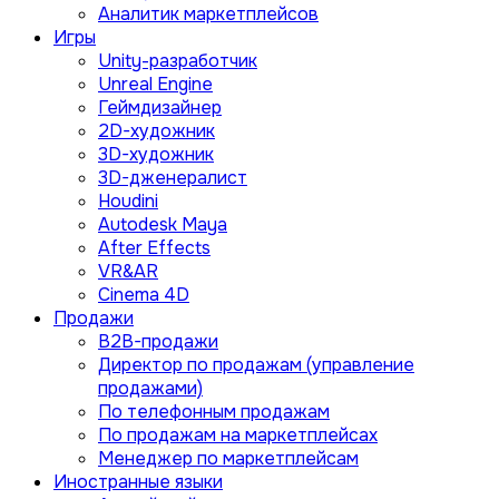
Аналитик маркетплейсов
Игры
Unity-разработчик
Unreal Engine
Геймдизайнер
2D-художник
3D-художник
3D-дженералист
Houdini
Autodesk Maya
After Effects
VR&AR
Cinema 4D
Продажи
B2B-продажи
Директор по продажам (управление
продажами)
По телефонным продажам
По продажам на маркетплейсах
Менеджер по маркетплейсам
Иностранные языки