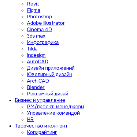
Revit
Figma
Photoshop
Adobe Illustrator
Сinema 4D
3ds max
Инфографика
Tilda
Indesign
AutoCAD
Дизайн приложений
Ювелирный дизайн
ArchiCAD
Blender
Рекламный дизай
Бизнес и управление
PM/проект-менеджеры
Управление командой
HR
Творчество и контент
Копирайтинг