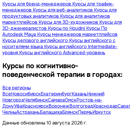
Курсы для бренд-менеджеров
Курсы для трафик-
менеджеров
Курсы для веб-аналитиков
Курсы для
продуктовых аналитиков
Курсы для аналитиков
маркетплейсов
Курсы для 3D-художников
Курсы для
3D-дженералистов
Курсы по Houdini
Курсы По
Autodesk Maya
Курсы менеджеров маркетплейсов
Курсы делового английского
Курсы английского с
носителями языка
Курсы английского Intermediate-
уровня
Курсы английского Advanced-уровень
Курсы по когнитивно-
поведенческой терапии в городах:
Все регионы
Все
Новосибирск
Екатеринбург
Казань
Нижний
Новгород
Челябинск
Самара
Омск
Ростов-на-
Дону
Уфа
Красноярск
Воронеж
Волгоград
Краснодар
Сара
Челны
Астрахань
Балашиха
Брянск
Пермь
Иркутск
Данные обновлены 10 августа 2026 г.