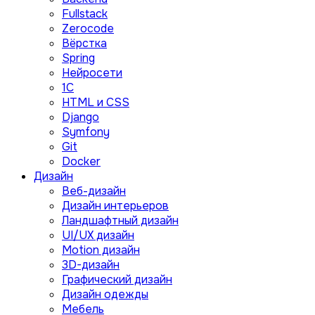
Fullstack
Zerocode
Вёрстка
Spring
Нейросети
1C
HTML и CSS
Django
Symfony
Git
Docker
Дизайн
Веб-дизайн
Дизайн интерьеров
Ландшафтный дизайн
UI/UX дизайн
Motion дизайн
3D-дизайн
Графический дизайн
Дизайн одежды
Мебель