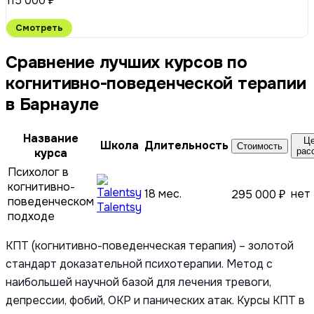
115 000 ₽
Смотреть
Сравнение лучших курсов по
когнитивно-поведенческой терапии
в Барнауле
Название
Це
Школа
Длительность
Стоимость
курса
рас
Психолог в
когнитивно-
18 мес.
нет
295 000 ₽
поведенческом
Talentsy
подходе
КПТ (когнитивно-поведенческая терапия) – золотой
стандарт доказательной психотерапии. Метод с
наибольшей научной базой для лечения тревоги,
депрессии, фобий, ОКР и панических атак. Курсы КПТ в