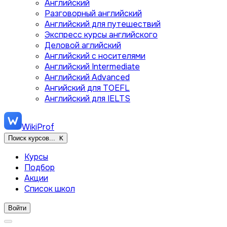
Английский
Разговорный английский
Английский для путешествий
Экспресс курсы английского
Деловой аглийский
Английский с носителями
Английский Intermediate
Английский Advanced
Ангийский для TOEFL
Английский для IELTS
WikiProf
Поиск курсов...
K
Курсы
Подбор
Акции
Список школ
Войти