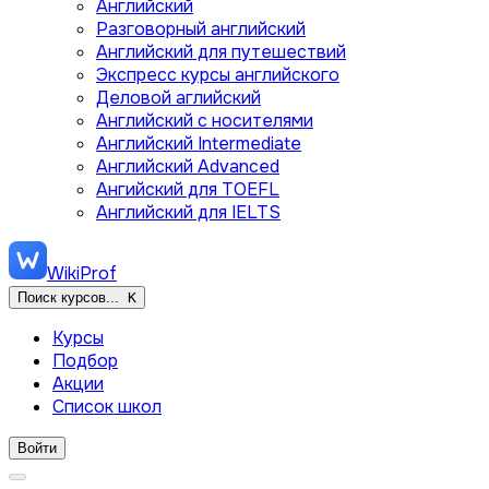
Английский
Разговорный английский
Английский для путешествий
Экспресс курсы английского
Деловой аглийский
Английский с носителями
Английский Intermediate
Английский Advanced
Ангийский для TOEFL
Английский для IELTS
WikiProf
Поиск курсов...
K
Курсы
Подбор
Акции
Список школ
Войти