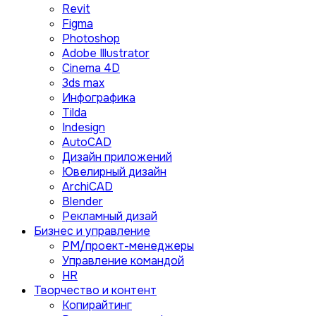
Revit
Figma
Photoshop
Adobe Illustrator
Сinema 4D
3ds max
Инфографика
Tilda
Indesign
AutoCAD
Дизайн приложений
Ювелирный дизайн
ArchiCAD
Blender
Рекламный дизай
Бизнес и управление
PM/проект-менеджеры
Управление командой
HR
Творчество и контент
Копирайтинг