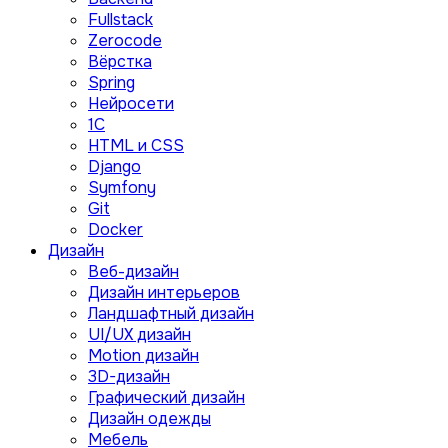
Fullstack
Zerocode
Вёрстка
Spring
Нейросети
1C
HTML и CSS
Django
Symfony
Git
Docker
Дизайн
Веб-дизайн
Дизайн интерьеров
Ландшафтный дизайн
UI/UX дизайн
Motion дизайн
3D-дизайн
Графический дизайн
Дизайн одежды
Мебель