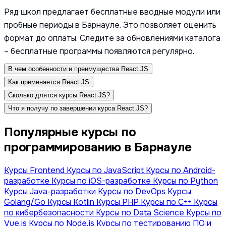
Ряд школ предлагает бесплатные вводные модули или
пробные периоды в Барнауле. Это позволяет оценить
формат до оплаты. Следите за обновлениями каталога
– бесплатные программы появляются регулярно.
В чем особенности и преимущества React.JS
Как применяется React.JS
Сколько длятся курсы React JS?
Что я получу по завершении курса React.JS?
Популярные курсы по
программированию в Барнауле
Курсы Frontend
Курсы по JavaScript
Курсы по Android-
разработке
Курсы по iOS-разработке
Курсы по Python
Курсы Java-разработки
Курсы по DevOps
Курсы
Golang/Go
Курсы Kotlin
Курсы PHP
Курсы по С++
Курсы
по кибербезопасности
Курсы по Data Science
Курсы по
Vue.js
Курсы по Node.js
Курсы по тестированию ПО и