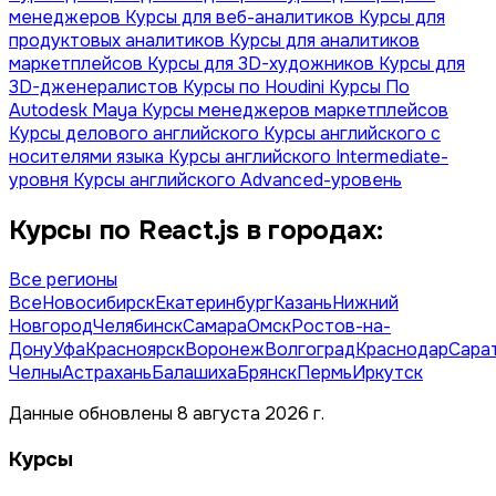
менеджеров
Курсы для веб-аналитиков
Курсы для
продуктовых аналитиков
Курсы для аналитиков
маркетплейсов
Курсы для 3D-художников
Курсы для
3D-дженералистов
Курсы по Houdini
Курсы По
Autodesk Maya
Курсы менеджеров маркетплейсов
Курсы делового английского
Курсы английского с
носителями языка
Курсы английского Intermediate-
уровня
Курсы английского Advanced-уровень
Курсы по React.js в городах:
Все регионы
Все
Новосибирск
Екатеринбург
Казань
Нижний
Новгород
Челябинск
Самара
Омск
Ростов-на-
Дону
Уфа
Красноярск
Воронеж
Волгоград
Краснодар
Сара
Челны
Астрахань
Балашиха
Брянск
Пермь
Иркутск
Данные обновлены 8 августа 2026 г.
Курсы