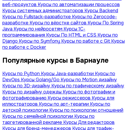
веб-продуктов
Курсы по автоматизации процессов
Курсы системных администраторов
Курсы Backend
Курсы по Fullstack-разработке
Курсы по Zerocode-
разработке
Курсы по вёрстке сайтов
Курсы По Spring
Java
Курсы по нейросетям
Курсы 1С-
программирования
Курсы По HTML и CSS
Курсы по
Django
Курсы по Symfony
Курсы по работе с Git
Курсы
по работе с Docker
Популярные курсы в Барнауле
Курсы по Python
Курсы Java-разработки
Курсы по
DevOps
Курсы Golang/Go
Курсы по Motion дизайну
Курсы по 3D-дизайну
Курсы по графическому дизайну
Курсы по дизайну одежды
Курсы по фотографии и
фотографированию
Курсы режиссеров
Курсы для
иллюстраторов
Курсы по арт-терапии
Курсы по
детской психологии
Курсы по психологии отношений
Курсы по семейной психологии
Курсы по
таргетированной рекламе
Курсы Для редакторов
Курсы для бренд-менеджеров
Курсы для трафик-