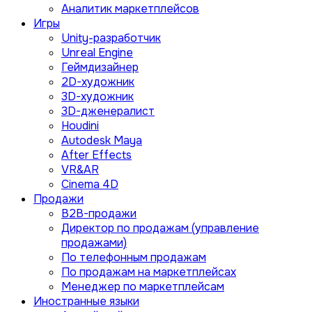
Аналитик маркетплейсов
Игры
Unity-разработчик
Unreal Engine
Геймдизайнер
2D-художник
3D-художник
3D-дженералист
Houdini
Autodesk Maya
After Effects
VR&AR
Cinema 4D
Продажи
B2B-продажи
Директор по продажам (управление
продажами)
По телефонным продажам
По продажам на маркетплейсах
Менеджер по маркетплейсам
Иностранные языки