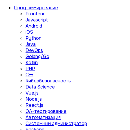
Программирование
Frontend
Javascript
Android
iOS
Python
Java
DevOps
Golang/Go
Kotlin
PHP
C++
Кибербезопасность
Data Science
Vue.js
Node.js
React.js
QA-тестирование
Автоматизация
Системный администратор
Backend