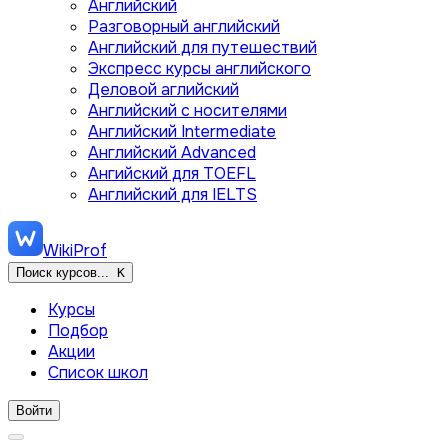
Английский
Разговорный английский
Английский для путешествий
Экспресс курсы английского
Деловой аглийский
Английский с носителями
Английский Intermediate
Английский Advanced
Ангийский для TOEFL
Английский для IELTS
WikiProf
Поиск курсов...
K
Курсы
Подбор
Акции
Список школ
Войти