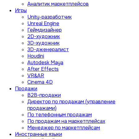
Аналитик маркетплейсов
Игры
Unity-разработчик
Unreal Engine
Геймдизайнер
2D-художник
3D-художник
3D-дженералист
Houdini
Autodesk Maya
After Effects
VR&AR
Cinema 4D
Продажи
B2B-продажи
Директор по продажам (управление
продажами)
По телефонным продажам
По продажам на маркетплейсах
Менеджер по маркетплейсам
Иностранные языки