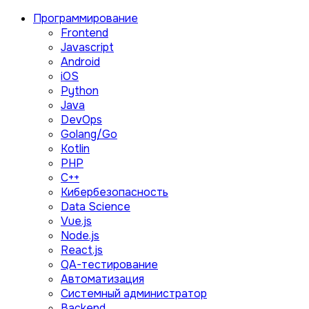
Программирование
Frontend
Javascript
Android
iOS
Python
Java
DevOps
Golang/Go
Kotlin
PHP
C++
Кибербезопасность
Data Science
Vue.js
Node.js
React.js
QA-тестирование
Автоматизация
Системный администратор
Backend