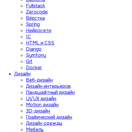
Fullstack
Zerocode
Вёрстка
Spring
Нейросети
1C
HTML и CSS
Django
Symfony
Git
Docker
Дизайн
Веб-дизайн
Дизайн интерьеров
Ландшафтный дизайн
UI/UX дизайн
Motion дизайн
3D-дизайн
Графический дизайн
Дизайн одежды
Мебель