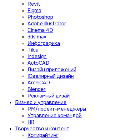
Revit
Figma
Photoshop
Adobe Illustrator
Сinema 4D
3ds max
Инфографика
Tilda
Indesign
AutoCAD
Дизайн приложений
Ювелирный дизайн
ArchiCAD
Blender
Рекламный дизай
Бизнес и управление
PM/проект-менеджеры
Управление командой
HR
Творчество и контент
Копирайтинг