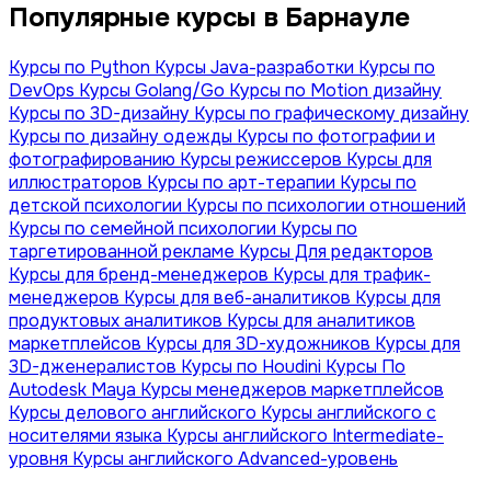
Популярные курсы в Барнауле
Курсы по Python
Курсы Java-разработки
Курсы по
DevOps
Курсы Golang/Go
Курсы по Motion дизайну
Курсы по 3D-дизайну
Курсы по графическому дизайну
Курсы по дизайну одежды
Курсы по фотографии и
фотографированию
Курсы режиссеров
Курсы для
иллюстраторов
Курсы по арт-терапии
Курсы по
детской психологии
Курсы по психологии отношений
Курсы по семейной психологии
Курсы по
таргетированной рекламе
Курсы Для редакторов
Курсы для бренд-менеджеров
Курсы для трафик-
менеджеров
Курсы для веб-аналитиков
Курсы для
продуктовых аналитиков
Курсы для аналитиков
маркетплейсов
Курсы для 3D-художников
Курсы для
3D-дженералистов
Курсы по Houdini
Курсы По
Autodesk Maya
Курсы менеджеров маркетплейсов
Курсы делового английского
Курсы английского с
носителями языка
Курсы английского Intermediate-
уровня
Курсы английского Advanced-уровень