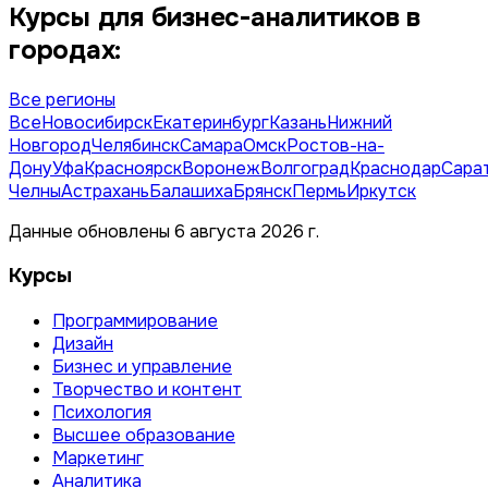
Курсы для бизнес-аналитиков в
городах:
Все регионы
Все
Новосибирск
Екатеринбург
Казань
Нижний
Новгород
Челябинск
Самара
Омск
Ростов-на-
Дону
Уфа
Красноярск
Воронеж
Волгоград
Краснодар
Сара
Челны
Астрахань
Балашиха
Брянск
Пермь
Иркутск
Данные обновлены 6 августа 2026 г.
Курсы
Программирование
Дизайн
Бизнес и управление
Творчество и контент
Психология
Высшее образование
Маркетинг
Аналитика