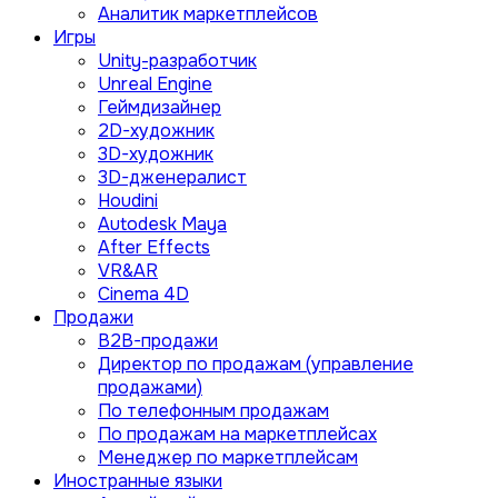
Аналитик маркетплейсов
Игры
Unity-разработчик
Unreal Engine
Геймдизайнер
2D-художник
3D-художник
3D-дженералист
Houdini
Autodesk Maya
After Effects
VR&AR
Cinema 4D
Продажи
B2B-продажи
Директор по продажам (управление
продажами)
По телефонным продажам
По продажам на маркетплейсах
Менеджер по маркетплейсам
Иностранные языки