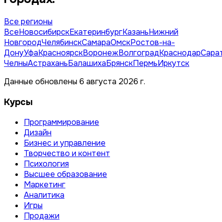
Все регионы
Все
Новосибирск
Екатеринбург
Казань
Нижний
Новгород
Челябинск
Самара
Омск
Ростов-на-
Дону
Уфа
Красноярск
Воронеж
Волгоград
Краснодар
Сара
Челны
Астрахань
Балашиха
Брянск
Пермь
Иркутск
Данные обновлены 6 августа 2026 г.
Курсы
Программирование
Дизайн
Бизнес и управление
Творчество и контент
Психология
Высшее образование
Маркетинг
Аналитика
Игры
Продажи