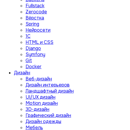
Fullstack
Zerocode
Вёрстка
Spring
Нейросети
1C
HTML и CSS
Django
Symfony
Git
Docker
Дизайн
Веб-дизайн
Дизайн интерьеров
Ландшафтный дизайн
UI/UX дизайн
Motion дизайн
3D-дизайн
Графический дизайн
Дизайн одежды
Мебель