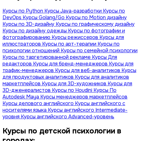
Курсы по Python
Курсы Java-разработки
Курсы по
DevOps
Курсы Golang/Go
Курсы по Motion дизайну
Курсы по 3D-дизайну
Курсы по графическому дизайну
Курсы по дизайну одежды
Курсы по фотографии и
фотографированию
Курсы режиссеров
Курсы для
иллюстраторов
Курсы по арт-терапии
Курсы по
психологии отношений
Курсы по семейной психологии
Курсы по таргетированной рекламе
Курсы Для
редакторов
Курсы для бренд-менеджеров
Курсы для
трафик-менеджеров
Курсы для веб-аналитиков
Курсы
для продуктовых аналитиков
Курсы для аналитиков
маркетплейсов
Курсы для 3D-художников
Курсы для
3D-дженералистов
Курсы по Houdini
Курсы По
Autodesk Maya
Курсы менеджеров маркетплейсов
Курсы делового английского
Курсы английского с
носителями языка
Курсы английского Intermediate-
уровня
Курсы английского Advanced-уровень
Курсы по детской психологии в
городах: