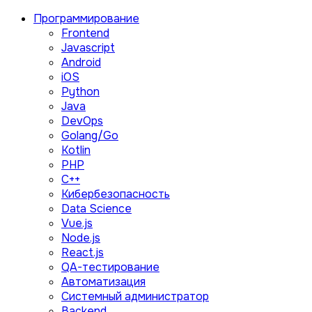
Программирование
Frontend
Javascript
Android
iOS
Python
Java
DevOps
Golang/Go
Kotlin
PHP
C++
Кибербезопасность
Data Science
Vue.js
Node.js
React.js
QA-тестирование
Автоматизация
Системный администратор
Backend