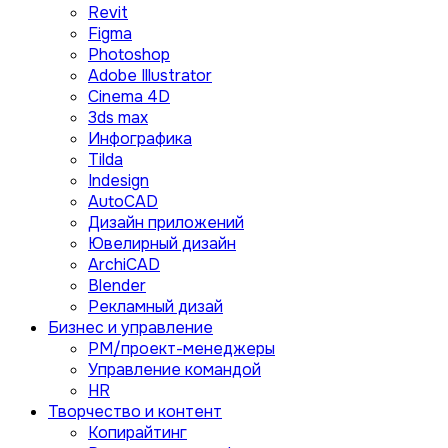
Revit
Figma
Photoshop
Adobe Illustrator
Сinema 4D
3ds max
Инфографика
Tilda
Indesign
AutoCAD
Дизайн приложений
Ювелирный дизайн
ArchiCAD
Blender
Рекламный дизай
Бизнес и управление
PM/проект-менеджеры
Управление командой
HR
Творчество и контент
Копирайтинг