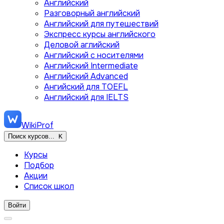
Английский
Разговорный английский
Английский для путешествий
Экспресс курсы английского
Деловой аглийский
Английский с носителями
Английский Intermediate
Английский Advanced
Ангийский для TOEFL
Английский для IELTS
WikiProf
Поиск курсов...
K
Курсы
Подбор
Акции
Список школ
Войти