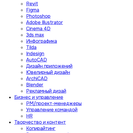
Revit
Figma
Photoshop
Adobe Illustrator
Сinema 4D
3ds max
Инфографика
Tilda
Indesign
AutoCAD
Дизайн приложений
Ювелирный дизайн
ArchiCAD
Blender
Рекламный дизай
Бизнес и управление
PM/проект-менеджеры
Управление командой
HR
Творчество и контент
Копирайтинг