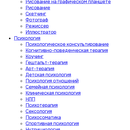
Рисование на графическом планшете
Рисование
Скетчинг
Фотограф
Режиссер
Иллюстратор
Психология
Психологическое консультирование
Когнитивно-поведенческая терапия
Коучинг
Гештальт-терапия
Арт-терапия
Детская психология
Психология отношений
Семейная психология
Клиническая психология
НЛП
Психотерапия
Сексология
Психосоматика
Спортивная психология
Нутрициология