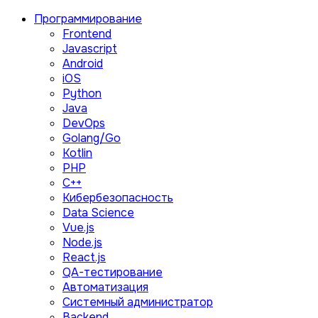
Программирование
Frontend
Javascript
Android
iOS
Python
Java
DevOps
Golang/Go
Kotlin
PHP
C++
Кибербезопасность
Data Science
Vue.js
Node.js
React.js
QA-тестирование
Автоматизация
Системный администратор
Backend