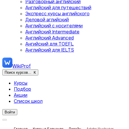
Разговорный английский
Английский для путешествий
Экспресс курсы английского
Деловой аглийский
Английский с носителями
Английский Intermediate
Английский Advanced
Ангийский для TOEFL
Английский для IELTS
WikiProf
Поиск курсов...
K
Курсы
Подбор
Акции
Список школ
Войти