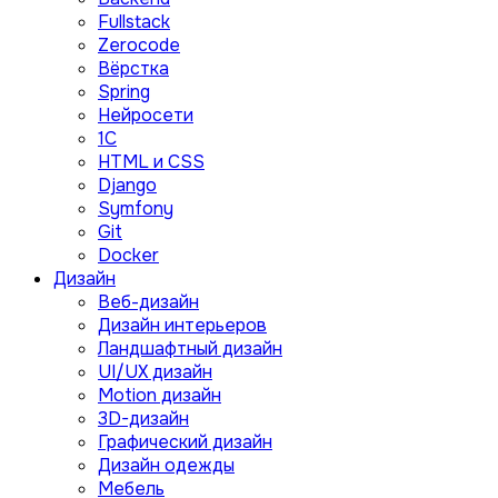
Fullstack
Zerocode
Вёрстка
Spring
Нейросети
1C
HTML и CSS
Django
Symfony
Git
Docker
Дизайн
Веб-дизайн
Дизайн интерьеров
Ландшафтный дизайн
UI/UX дизайн
Motion дизайн
3D-дизайн
Графический дизайн
Дизайн одежды
Мебель