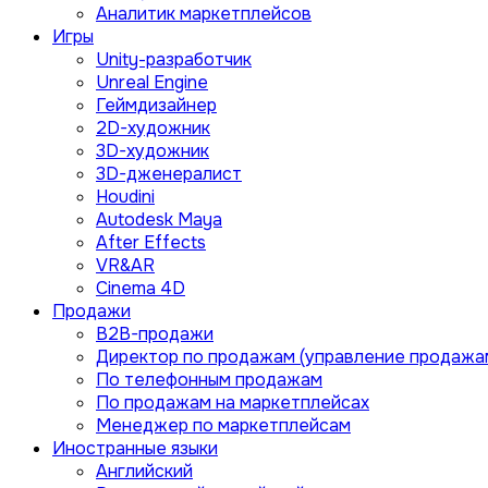
Аналитик маркетплейсов
Игры
Unity-разработчик
Unreal Engine
Геймдизайнер
2D-художник
3D-художник
3D-дженералист
Houdini
Autodesk Maya
After Effects
VR&AR
Cinema 4D
Продажи
B2B-продажи
Директор по продажам (управление продажа
По телефонным продажам
По продажам на маркетплейсах
Менеджер по маркетплейсам
Иностранные языки
Английский