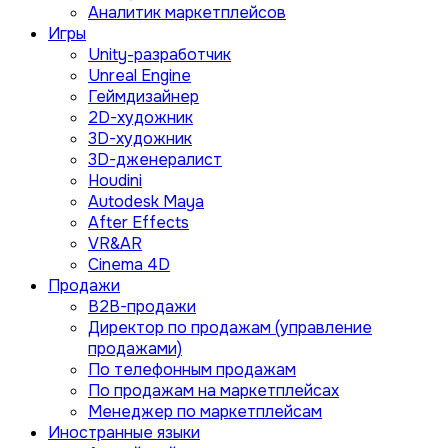
Аналитик маркетплейсов
Игры
Unity-разработчик
Unreal Engine
Геймдизайнер
2D-художник
3D-художник
3D-дженералист
Houdini
Autodesk Maya
After Effects
VR&AR
Cinema 4D
Продажи
B2B-продажи
Директор по продажам (управление
продажами)
По телефонным продажам
По продажам на маркетплейсах
Менеджер по маркетплейсам
Иностранные языки