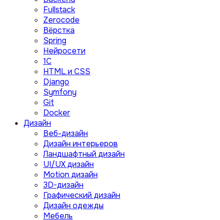
Fullstack
Zerocode
Вёрстка
Spring
Нейросети
1C
HTML и CSS
Django
Symfony
Git
Docker
Дизайн
Веб-дизайн
Дизайн интерьеров
Ландшафтный дизайн
UI/UX дизайн
Motion дизайн
3D-дизайн
Графический дизайн
Дизайн одежды
Мебель