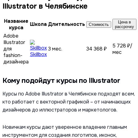
Illustrator в Челябинске
Название
Цена в
Школа
Длительность
Стоимость
курса
рассрочку
Adobe
Illustrator
5 728 ₽/
для
3 мес.
34 368 ₽
мес
Skillbox
fashion-
дизайнера
Кому подойдут курсы по Illustrator
Курсы по Adobe Illustrator в Челябинске подходят всем,
кто работает с векторной графикой – от начинающих
дизайнеров до иллюстраторов и маркетологов.
Новичкам курсы дают уверенное владение главным
инструментом для создания логотипов, иконок,