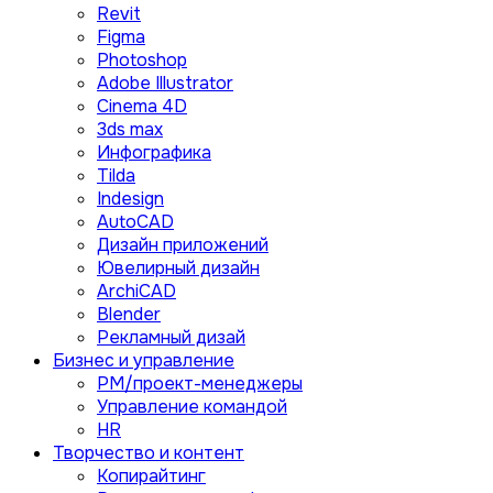
Revit
Figma
Photoshop
Adobe Illustrator
Сinema 4D
3ds max
Инфографика
Tilda
Indesign
AutoCAD
Дизайн приложений
Ювелирный дизайн
ArchiCAD
Blender
Рекламный дизай
Бизнес и управление
PM/проект-менеджеры
Управление командой
HR
Творчество и контент
Копирайтинг