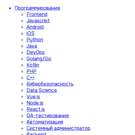
Программирование
Frontend
Javascript
Android
iOS
Python
Java
DevOps
Golang/Go
Kotlin
PHP
C++
Кибербезопасность
Data Science
Vue.js
Node.js
React.js
QA-тестирование
Автоматизация
Системный администратор
Backend