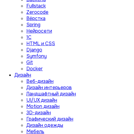
Fullstack
Zerocode
Вёрстка
Spring
Нейросети
1C
HTML и CSS
Django
Symfony
Git
Docker
Дизайн
Веб-дизайн
Дизайн интерьеров
Ландшафтный дизайн
UI/UX дизайн
Motion дизайн
3D-дизайн
Графический дизайн
Дизайн одежды
Мебель