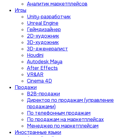
Аналитик маркетплейсов
Игры
Unity-разработчик
Unreal Engine
Геймдизайнер
2D-художник
3D-художник
3D-дженералист
Houdini
Autodesk Maya
After Effects
VR&AR
Cinema 4D
Продажи
B2B-продажи
Директор по продажам (управление
продажами)
По телефонным продажам
По продажам на маркетплейсах
Менеджер по маркетплейсам
Иностранные языки