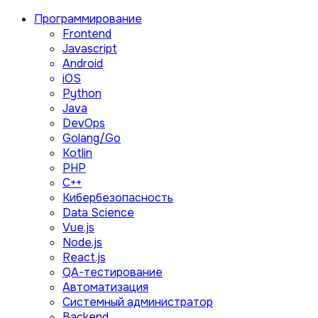
Программирование
Frontend
Javascript
Android
iOS
Python
Java
DevOps
Golang/Go
Kotlin
PHP
C++
Кибербезопасность
Data Science
Vue.js
Node.js
React.js
QA-тестирование
Автоматизация
Системный администратор
Backend