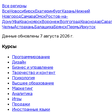
Все регионы
Все
Новосибирск
Екатеринбург
Казань
Нижний
Новгород
Самара
Омск
Ростов-на-
Дону
Уфа
Красноярск
Воронеж
Волгоград
Краснодар
Сара
Челны
Астрахань
Балашиха
Брянск
Пермь
Иркутск
Данные обновлены 7 августа 2026 г.
Курсы
Программирование
Дизайн
Бизнес и управление
Творчество и контент
Психология
Высшее образование
Маркетинг
Аналитика
Игры
Продажи
Иностранные языки