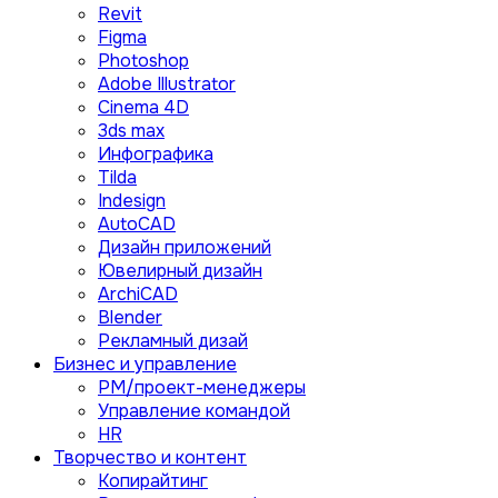
Revit
Figma
Photoshop
Adobe Illustrator
Сinema 4D
3ds max
Инфографика
Tilda
Indesign
AutoCAD
Дизайн приложений
Ювелирный дизайн
ArchiCAD
Blender
Рекламный дизай
Бизнес и управление
PM/проект-менеджеры
Управление командой
HR
Творчество и контент
Копирайтинг