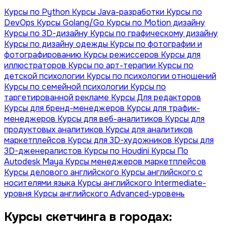
Курсы по Python
Курсы Java-разработки
Курсы по
DevOps
Курсы Golang/Go
Курсы по Motion дизайну
Курсы по 3D-дизайну
Курсы по графическому дизайну
Курсы по дизайну одежды
Курсы по фотографии и
фотографированию
Курсы режиссеров
Курсы для
иллюстраторов
Курсы по арт-терапии
Курсы по
детской психологии
Курсы по психологии отношений
Курсы по семейной психологии
Курсы по
таргетированной рекламе
Курсы Для редакторов
Курсы для бренд-менеджеров
Курсы для трафик-
менеджеров
Курсы для веб-аналитиков
Курсы для
продуктовых аналитиков
Курсы для аналитиков
маркетплейсов
Курсы для 3D-художников
Курсы для
3D-дженералистов
Курсы по Houdini
Курсы По
Autodesk Maya
Курсы менеджеров маркетплейсов
Курсы делового английского
Курсы английского с
носителями языка
Курсы английского Intermediate-
уровня
Курсы английского Advanced-уровень
Курсы скетчинга в городах: