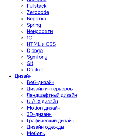
Fullstack
Zerocode
Вёрстка
Spring
Нейросети
1C
HTML и CSS
Django
Symfony
Git
Docker
Дизайн
Веб-дизайн
Дизайн интерьеров
Ландшафтный дизайн
UI/UX дизайн
Motion дизайн
3D-дизайн
Графический дизайн
Дизайн одежды
Мебель