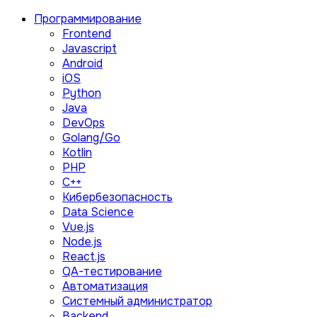
Программирование
Frontend
Javascript
Android
iOS
Python
Java
DevOps
Golang/Go
Kotlin
PHP
C++
Кибербезопасность
Data Science
Vue.js
Node.js
React.js
QA-тестирование
Автоматизация
Системный администратор
Backend