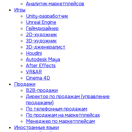
Аналитик маркетплейсов
Игры
Unity-разработчик
Unreal Engine
Геймдизайнер
2D-художник
3D-художник
3D-дженералист
Houdini
Autodesk Maya
After Effects
VR&AR
Cinema 4D
Продажи
B2B-продажи
Директор по продажам (управление
продажами)
По телефонным продажам
По продажам на маркетплейсах
Менеджер по маркетплейсам
Иностранные языки