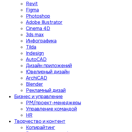
Revit
Figma
Photoshop
Adobe Illustrator
Сinema 4D
3ds max
Инфографика
Tilda
Indesign
AutoCAD
Дизайн приложений
Ювелирный дизайн
ArchiCAD
Blender
Рекламный дизай
Бизнес и управление
PM/проект-менеджеры
Управление командой
HR
Творчество и контент
Копирайтинг