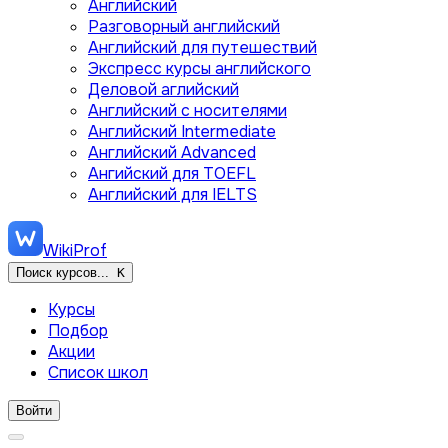
Английский
Разговорный английский
Английский для путешествий
Экспресс курсы английского
Деловой аглийский
Английский с носителями
Английский Intermediate
Английский Advanced
Ангийский для TOEFL
Английский для IELTS
WikiProf
Поиск курсов...
K
Курсы
Подбор
Акции
Список школ
Войти