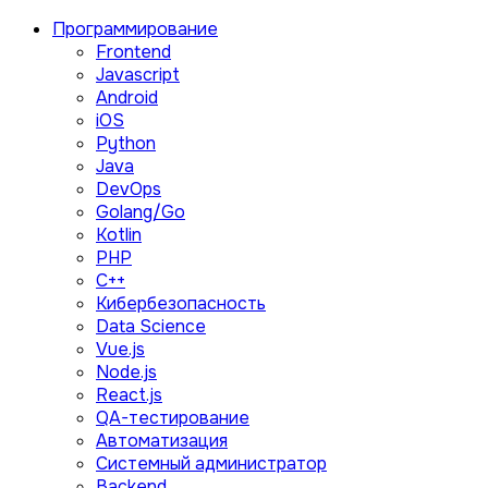
Программирование
Frontend
Javascript
Android
iOS
Python
Java
DevOps
Golang/Go
Kotlin
PHP
C++
Кибербезопасность
Data Science
Vue.js
Node.js
React.js
QA-тестирование
Автоматизация
Системный администратор
Backend