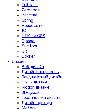
Fullstack
Zerocode
Вёрстка
Spring
Нейросети
1C
HTML и CSS
Django
Symfony
Git
Docker
Дизайн
Веб-дизайн
Дизайн интерьеров
Ландшафтный дизайн
UI/UX дизайн
Motion дизайн
3D-дизайн
Графический дизайн
Дизайн одежды
Мебель