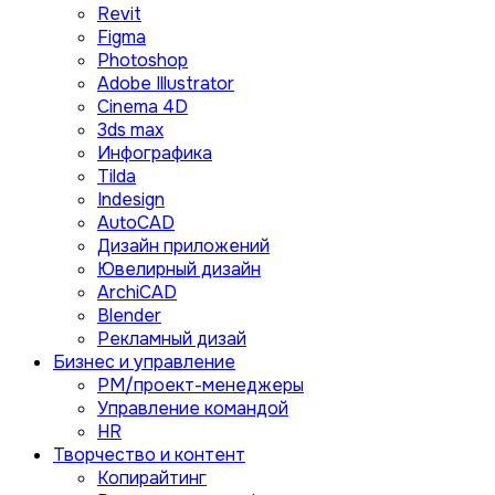
Revit
Figma
Photoshop
Adobe Illustrator
Сinema 4D
3ds max
Инфографика
Tilda
Indesign
AutoCAD
Дизайн приложений
Ювелирный дизайн
ArchiCAD
Blender
Рекламный дизай
Бизнес и управление
PM/проект-менеджеры
Управление командой
HR
Творчество и контент
Копирайтинг