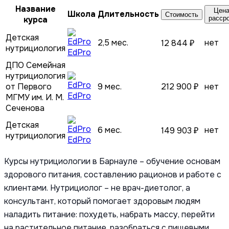
Название
Цена
Школа
Длительность
Стоимость
курса
расср
Детская
2,5 мес.
нет
12 844 ₽
нутрициология
EdPro
ДПО Семейная
нутрициология
от Первого
9 мес.
212 900 ₽
нет
EdPro
МГМУ им. И. М.
Сеченова
Детская
6 мес.
нет
149 903 ₽
нутрициология
EdPro
Курсы нутрициологии в Барнауле – обучение основам
здорового питания, составлению рационов и работе с
клиентами. Нутрициолог – не врач-диетолог, а
консультант, который помогает здоровым людям
наладить питание: похудеть, набрать массу, перейти
на растительное питание, разобраться с пищевыми