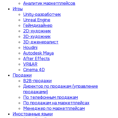
Аналитик маркетплейсов
Игры
Unity-разработчик
Unreal Engine
Геймдизайнер
2D-художник
3D-художник
3D-дженералист
Houdini
Autodesk Maya
After Effects
VR&AR
Cinema 4D
Продажи
B2B-продажи
Директор по продажам (управление
продажами)
По телефонным продажам
По продажам на маркетплейсах
Менеджер по маркетплейсам
Иностранные языки