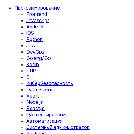
Программирование
Frontend
Javascript
Android
iOS
Python
Java
DevOps
Golang/Go
Kotlin
PHP
C++
Кибербезопасность
Data Science
Vue.js
Node.js
React.js
QA-тестирование
Автоматизация
Системный администратор
Backend