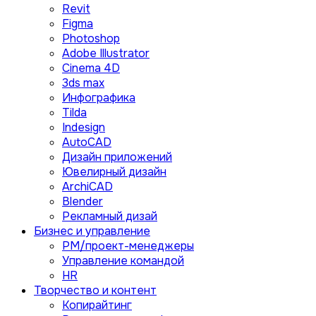
Revit
Figma
Photoshop
Adobe Illustrator
Сinema 4D
3ds max
Инфографика
Tilda
Indesign
AutoCAD
Дизайн приложений
Ювелирный дизайн
ArchiCAD
Blender
Рекламный дизай
Бизнес и управление
PM/проект-менеджеры
Управление командой
HR
Творчество и контент
Копирайтинг