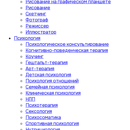
Рисование на графическом планшете
Рисование
Скетчинг
Фотограф
Режиссер
Иллюстратор
Психология
Психологическое консультирование
Когнитивно-поведенческая терапия
Коучинг
Гештальт-терапия
Арт-терапия
Детская психология
Психология отношений
Семейная психология
Клиническая психология
НЛП
Психотерапия
Сексология
Психосоматика
Спортивная психология
Нутрициология