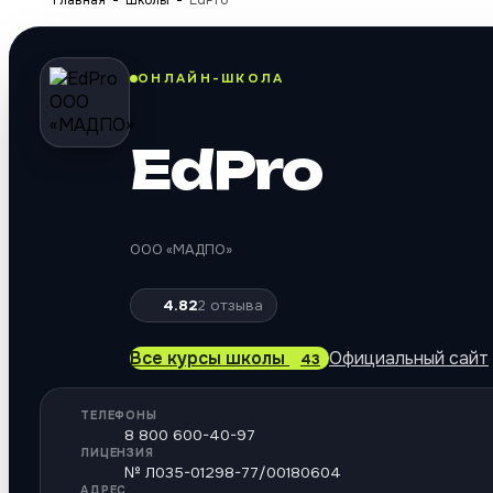
Главная
Школы
EdPro
ОНЛАЙН-ШКОЛА
EdPro
ООО «МАДПО»
4.82
2
отзыва
Все курсы школы
Официальный сайт
43
ТЕЛЕФОНЫ
8 800 600-40-97
ЛИЦЕНЗИЯ
№ Л035-01298-77/00180604
АДРЕС