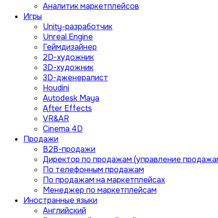
Аналитик маркетплейсов
Игры
Unity-разработчик
Unreal Engine
Геймдизайнер
2D-художник
3D-художник
3D-дженералист
Houdini
Autodesk Maya
After Effects
VR&AR
Cinema 4D
Продажи
B2B-продажи
Директор по продажам (управление продажа
По телефонным продажам
По продажам на маркетплейсах
Менеджер по маркетплейсам
Иностранные языки
Английский