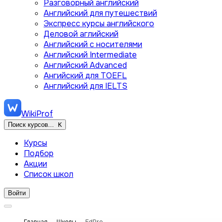
Разговорный английский
Английский для путешествий
Экспресс курсы английского
Деловой аглийский
Английский с носителями
Английский Intermediate
Английский Advanced
Ангийский для TOEFL
Английский для IELTS
WikiProf
Поиск курсов...
K
Курсы
Подбор
Акции
Список школ
Войти