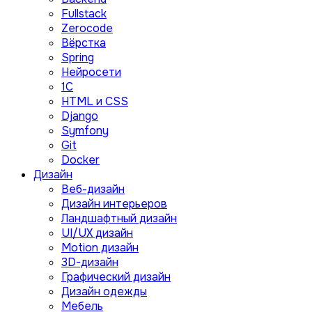
Fullstack
Zerocode
Вёрстка
Spring
Нейросети
1C
HTML и CSS
Django
Symfony
Git
Docker
Дизайн
Веб-дизайн
Дизайн интерьеров
Ландшафтный дизайн
UI/UX дизайн
Motion дизайн
3D-дизайн
Графический дизайн
Дизайн одежды
Мебель