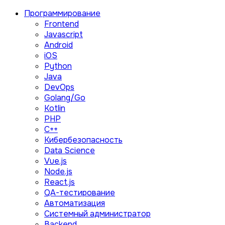
Программирование
Frontend
Javascript
Android
iOS
Python
Java
DevOps
Golang/Go
Kotlin
PHP
C++
Кибербезопасность
Data Science
Vue.js
Node.js
React.js
QA-тестирование
Автоматизация
Системный администратор
Backend