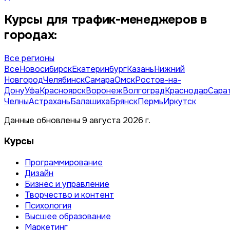
Курсы для трафик-менеджеров в
городах:
Все регионы
Все
Новосибирск
Екатеринбург
Казань
Нижний
Новгород
Челябинск
Самара
Омск
Ростов-на-
Дону
Уфа
Красноярск
Воронеж
Волгоград
Краснодар
Сара
Челны
Астрахань
Балашиха
Брянск
Пермь
Иркутск
Данные обновлены 9 августа 2026 г.
Курсы
Программирование
Дизайн
Бизнес и управление
Творчество и контент
Психология
Высшее образование
Маркетинг