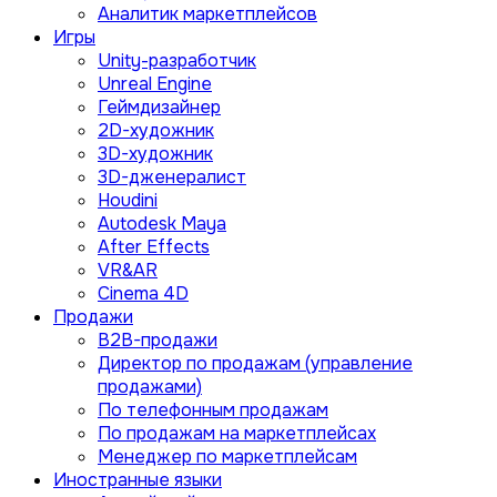
Аналитик маркетплейсов
Игры
Unity-разработчик
Unreal Engine
Геймдизайнер
2D-художник
3D-художник
3D-дженералист
Houdini
Autodesk Maya
After Effects
VR&AR
Cinema 4D
Продажи
B2B-продажи
Директор по продажам (управление
продажами)
По телефонным продажам
По продажам на маркетплейсах
Менеджер по маркетплейсам
Иностранные языки