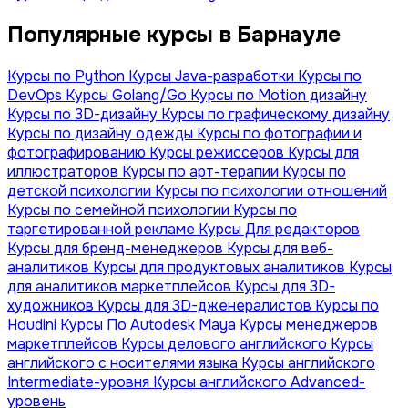
Популярные курсы в Барнауле
Курсы по Python
Курсы Java-разработки
Курсы по
DevOps
Курсы Golang/Go
Курсы по Motion дизайну
Курсы по 3D-дизайну
Курсы по графическому дизайну
Курсы по дизайну одежды
Курсы по фотографии и
фотографированию
Курсы режиссеров
Курсы для
иллюстраторов
Курсы по арт-терапии
Курсы по
детской психологии
Курсы по психологии отношений
Курсы по семейной психологии
Курсы по
таргетированной рекламе
Курсы Для редакторов
Курсы для бренд-менеджеров
Курсы для веб-
аналитиков
Курсы для продуктовых аналитиков
Курсы
для аналитиков маркетплейсов
Курсы для 3D-
художников
Курсы для 3D-дженералистов
Курсы по
Houdini
Курсы По Autodesk Maya
Курсы менеджеров
маркетплейсов
Курсы делового английского
Курсы
английского с носителями языка
Курсы английского
Intermediate-уровня
Курсы английского Advanced-
уровень