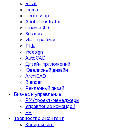
Revit
Figma
Photoshop
Adobe Illustrator
Сinema 4D
3ds max
Инфографика
Tilda
Indesign
AutoCAD
Дизайн приложений
Ювелирный дизайн
ArchiCAD
Blender
Рекламный дизай
Бизнес и управление
PM/проект-менеджеры
Управление командой
HR
Творчество и контент
Копирайтинг