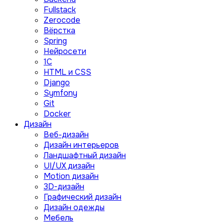
Fullstack
Zerocode
Вёрстка
Spring
Нейросети
1C
HTML и CSS
Django
Symfony
Git
Docker
Дизайн
Веб-дизайн
Дизайн интерьеров
Ландшафтный дизайн
UI/UX дизайн
Motion дизайн
3D-дизайн
Графический дизайн
Дизайн одежды
Мебель