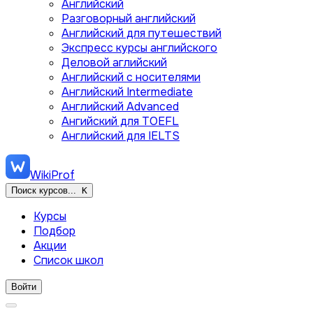
Английский
Разговорный английский
Английский для путешествий
Экспресс курсы английского
Деловой аглийский
Английский с носителями
Английский Intermediate
Английский Advanced
Ангийский для TOEFL
Английский для IELTS
WikiProf
Поиск курсов...
K
Курсы
Подбор
Акции
Список школ
Войти