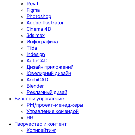
Revit
Figma
Photoshop
Adobe Illustrator
Сinema 4D
3ds max
Инфографика
Tilda
Indesign
AutoCAD
Дизайн приложений
Ювелирный дизайн
ArchiCAD
Blender
Рекламный дизай
Бизнес и управление
PM/проект-менеджеры
Управление командой
HR
Творчество и контент
Копирайтинг