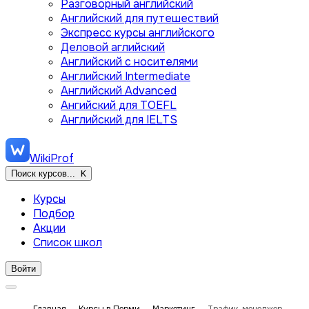
Разговорный английский
Английский для путешествий
Экспресс курсы английского
Деловой аглийский
Английский с носителями
Английский Intermediate
Английский Advanced
Ангийский для TOEFL
Английский для IELTS
WikiProf
Поиск курсов...
K
Курсы
Подбор
Акции
Список школ
Войти