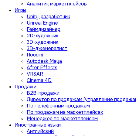
Аналитик маркетплейсов
Игры
Unity-разработчик
Unreal Engine
Геймдизайнер
2D-художник
3D-художник
3D-дженералист
Houdini
Autodesk Maya
After Effects
VR&AR
Cinema 4D
Продажи
B2B-продажи
Директор по продажам (управление продажа
По телефонным продажам
По продажам на маркетплейсах
Менеджер по маркетплейсам
Иностранные языки
Английский