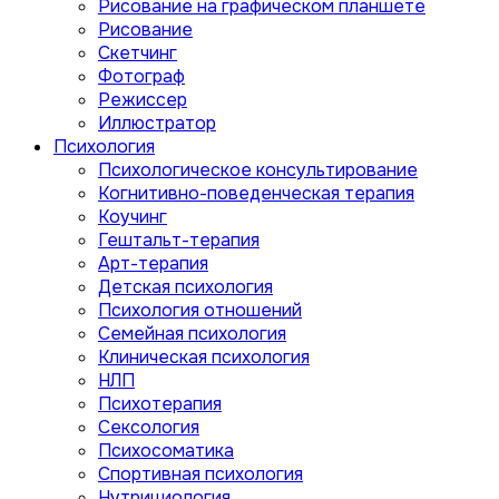
Рисование на графическом планшете
Рисование
Скетчинг
Фотограф
Режиссер
Иллюстратор
Психология
Психологическое консультирование
Когнитивно-поведенческая терапия
Коучинг
Гештальт-терапия
Арт-терапия
Детская психология
Психология отношений
Семейная психология
Клиническая психология
НЛП
Психотерапия
Сексология
Психосоматика
Спортивная психология
Нутрициология