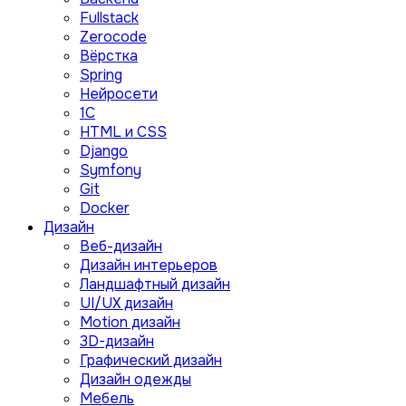
Fullstack
Zerocode
Вёрстка
Spring
Нейросети
1C
HTML и CSS
Django
Symfony
Git
Docker
Дизайн
Веб-дизайн
Дизайн интерьеров
Ландшафтный дизайн
UI/UX дизайн
Motion дизайн
3D-дизайн
Графический дизайн
Дизайн одежды
Мебель