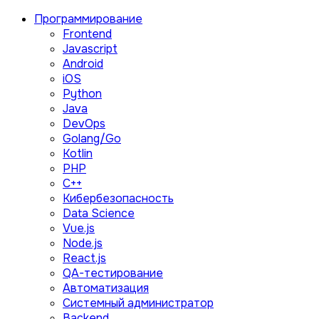
Программирование
Frontend
Javascript
Android
iOS
Python
Java
DevOps
Golang/Go
Kotlin
PHP
C++
Кибербезопасность
Data Science
Vue.js
Node.js
React.js
QA-тестирование
Автоматизация
Системный администратор
Backend