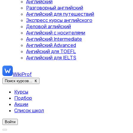
Английский
Разговорный английский
Английский для путешествий
Экспресс курсы английского
Деловой аглийский
Английский с носителями
Английский Intermediate
Английский Advanced
Ангийский для TOEFL
Английский для IELTS
WikiProf
Поиск курсов...
K
Курсы
Подбор
Акции
Список школ
Войти