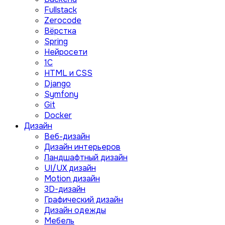
Fullstack
Zerocode
Вёрстка
Spring
Нейросети
1C
HTML и CSS
Django
Symfony
Git
Docker
Дизайн
Веб-дизайн
Дизайн интерьеров
Ландшафтный дизайн
UI/UX дизайн
Motion дизайн
3D-дизайн
Графический дизайн
Дизайн одежды
Мебель