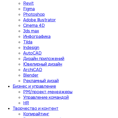
Revit
Figma
Photoshop
Adobe Illustrator
Сinema 4D
3ds max
Инфографика
Tilda
Indesign
AutoCAD
Дизайн приложений
Ювелирный дизайн
ArchiCAD
Blender
Рекламный дизай
Бизнес и управление
PM/проект-менеджеры
Управление командой
HR
Творчество и контент
Копирайтинг