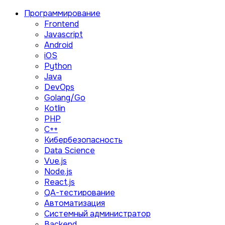
Программирование
Frontend
Javascript
Android
iOS
Python
Java
DevOps
Golang/Go
Kotlin
PHP
C++
Кибербезопасность
Data Science
Vue.js
Node.js
React.js
QA-тестирование
Автоматизация
Системный администратор
Backend