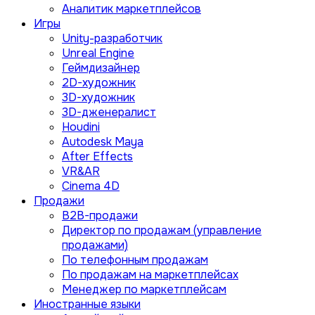
Аналитик маркетплейсов
Игры
Unity-разработчик
Unreal Engine
Геймдизайнер
2D-художник
3D-художник
3D-дженералист
Houdini
Autodesk Maya
After Effects
VR&AR
Cinema 4D
Продажи
B2B-продажи
Директор по продажам (управление
продажами)
По телефонным продажам
По продажам на маркетплейсах
Менеджер по маркетплейсам
Иностранные языки