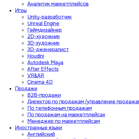
Аналитик маркетплейсов
Игры
Unity-разработчик
Unreal Engine
Геймдизайнер
2D-художник
3D-художник
3D-дженералист
Houdini
Autodesk Maya
After Effects
VR&AR
Cinema 4D
Продажи
B2B-продажи
Директор по продажам (управление продажа
По телефонным продажам
По продажам на маркетплейсах
Менеджер по маркетплейсам
Иностранные языки
Английский