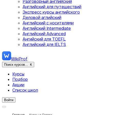
Разговорный английский
Английский для путешествий
Экспресс курсы английского
Деловой аглийский
Английский с носителями
Английский Intermediate
Английский Advanced
Ангийский для TOEFL
Английский для IELTS
WikiProf
Поиск курсов...
K
Курсы
Подбор
Акции
Список школ
Войти