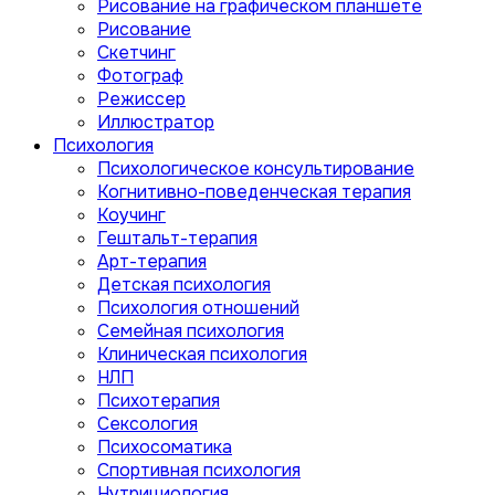
Рисование на графическом планшете
Рисование
Скетчинг
Фотограф
Режиссер
Иллюстратор
Психология
Психологическое консультирование
Когнитивно-поведенческая терапия
Коучинг
Гештальт-терапия
Арт-терапия
Детская психология
Психология отношений
Семейная психология
Клиническая психология
НЛП
Психотерапия
Сексология
Психосоматика
Спортивная психология
Нутрициология