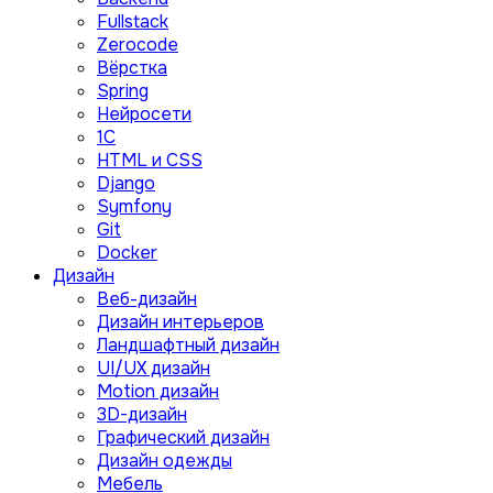
Fullstack
Zerocode
Вёрстка
Spring
Нейросети
1C
HTML и CSS
Django
Symfony
Git
Docker
Дизайн
Веб-дизайн
Дизайн интерьеров
Ландшафтный дизайн
UI/UX дизайн
Motion дизайн
3D-дизайн
Графический дизайн
Дизайн одежды
Мебель