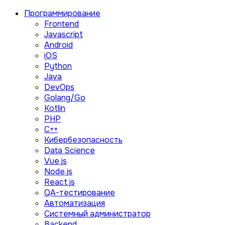
Программирование
Frontend
Javascript
Android
iOS
Python
Java
DevOps
Golang/Go
Kotlin
PHP
C++
Кибербезопасность
Data Science
Vue.js
Node.js
React.js
QA-тестирование
Автоматизация
Системный администратор
Backend