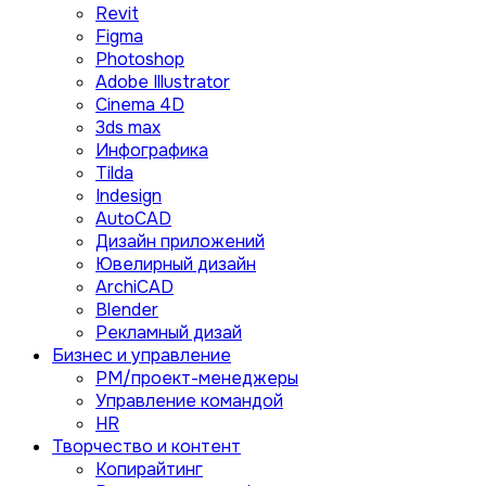
Revit
Figma
Photoshop
Adobe Illustrator
Сinema 4D
3ds max
Инфографика
Tilda
Indesign
AutoCAD
Дизайн приложений
Ювелирный дизайн
ArchiCAD
Blender
Рекламный дизай
Бизнес и управление
PM/проект-менеджеры
Управление командой
HR
Творчество и контент
Копирайтинг