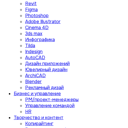
Revit
Figma
Photoshop
Adobe Illustrator
Сinema 4D
3ds max
Инфографика
Tilda
Indesign
AutoCAD
Дизайн приложений
Ювелирный дизайн
ArchiCAD
Blender
Рекламный дизай
Бизнес и управление
PM/проект-менеджеры
Управление командой
HR
Творчество и контент
Копирайтинг