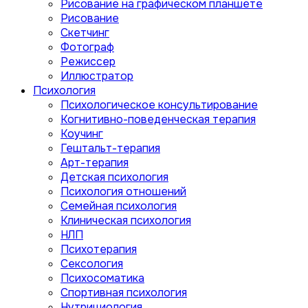
Рисование на графическом планшете
Рисование
Скетчинг
Фотограф
Режиссер
Иллюстратор
Психология
Психологическое консультирование
Когнитивно-поведенческая терапия
Коучинг
Гештальт-терапия
Арт-терапия
Детская психология
Психология отношений
Семейная психология
Клиническая психология
НЛП
Психотерапия
Сексология
Психосоматика
Спортивная психология
Нутрициология