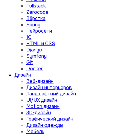
Fullstack
Zerocode
Вёрстка
Spring
Нейросети
1C
HTML и CSS
Django
Symfony
Git
Docker
Дизайн
Веб-дизайн
Дизайн интерьеров
Ландшафтный дизайн
UI/UX дизайн
Motion дизайн
3D-дизайн
Графический дизайн
Дизайн одежды
Мебель