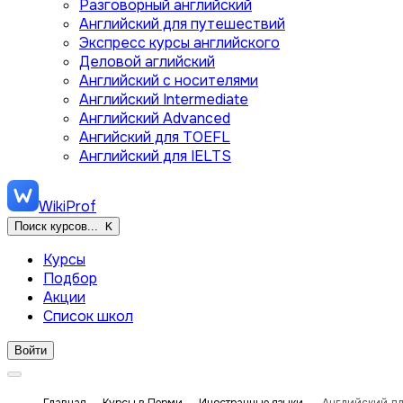
Разговорный английский
Английский для путешествий
Экспресс курсы английского
Деловой аглийский
Английский с носителями
Английский Intermediate
Английский Advanced
Ангийский для TOEFL
Английский для IELTS
WikiProf
Поиск курсов...
K
Курсы
Подбор
Акции
Список школ
Войти