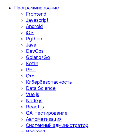
Программирование
Frontend
Javascript
Android
iOS
Python
Java
DevOps
Golang/Go
Kotlin
PHP
C++
Кибербезопасность
Data Science
Vue.js
Node.js
React.js
QA-тестирование
Автоматизация
Системный администратор
Backend