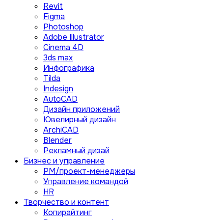
Revit
Figma
Photoshop
Adobe Illustrator
Сinema 4D
3ds max
Инфографика
Tilda
Indesign
AutoCAD
Дизайн приложений
Ювелирный дизайн
ArchiCAD
Blender
Рекламный дизай
Бизнес и управление
PM/проект-менеджеры
Управление командой
HR
Творчество и контент
Копирайтинг