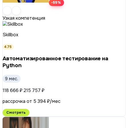
-55%
Узкая компетенция
Skillbox
4.75
Ав­то­ма­ти­зи­ро­ван­ное тестирование на
Python
9 мес.
118 666 ₽
215 757 ₽
рассрочка от 5 394 ₽/мес
Смотреть