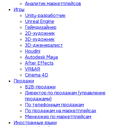
Аналитик маркетплейсов
Игры
Unity-разработчик
Unreal Engine
Геймдизайнер
2D-художник
3D-художник
3D-дженералист
Houdini
Autodesk Maya
After Effects
VR&AR
Cinema 4D
Продажи
B2B-продажи
Директор по продажам (управление
продажами)
По телефонным продажам
По продажам на маркетплейсах
Менеджер по маркетплейсам
Иностранные языки