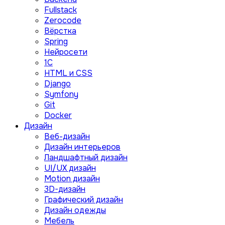
Fullstack
Zerocode
Вёрстка
Spring
Нейросети
1C
HTML и CSS
Django
Symfony
Git
Docker
Дизайн
Веб-дизайн
Дизайн интерьеров
Ландшафтный дизайн
UI/UX дизайн
Motion дизайн
3D-дизайн
Графический дизайн
Дизайн одежды
Мебель