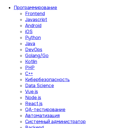
Программирование
Frontend
Javascript
Android
iOS
Python
Java
DevOps
Golang/Go
Kotlin
PHP
C++
Кибербезопасность
Data Science
Vue.js
Node.js
React.js
QA-тестирование
Автоматизация
Системный администратор
Backend