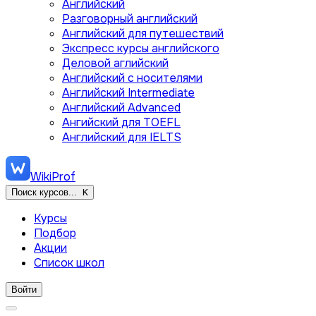
Английский
Разговорный английский
Английский для путешествий
Экспресс курсы английского
Деловой аглийский
Английский с носителями
Английский Intermediate
Английский Advanced
Ангийский для TOEFL
Английский для IELTS
WikiProf
Поиск курсов...
K
Курсы
Подбор
Акции
Список школ
Войти