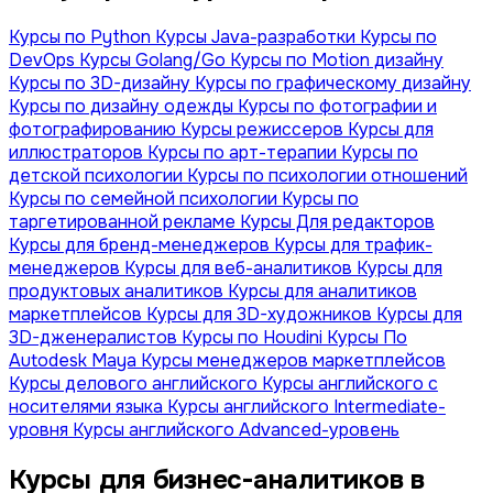
Курсы по Python
Курсы Java-разработки
Курсы по
DevOps
Курсы Golang/Go
Курсы по Motion дизайну
Курсы по 3D-дизайну
Курсы по графическому дизайну
Курсы по дизайну одежды
Курсы по фотографии и
фотографированию
Курсы режиссеров
Курсы для
иллюстраторов
Курсы по арт-терапии
Курсы по
детской психологии
Курсы по психологии отношений
Курсы по семейной психологии
Курсы по
таргетированной рекламе
Курсы Для редакторов
Курсы для бренд-менеджеров
Курсы для трафик-
менеджеров
Курсы для веб-аналитиков
Курсы для
продуктовых аналитиков
Курсы для аналитиков
маркетплейсов
Курсы для 3D-художников
Курсы для
3D-дженералистов
Курсы по Houdini
Курсы По
Autodesk Maya
Курсы менеджеров маркетплейсов
Курсы делового английского
Курсы английского с
носителями языка
Курсы английского Intermediate-
уровня
Курсы английского Advanced-уровень
Курсы для бизнес-аналитиков в