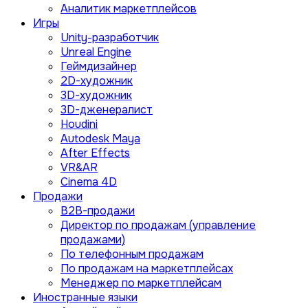
Аналитик маркетплейсов
Игры
Unity-разработчик
Unreal Engine
Геймдизайнер
2D-художник
3D-художник
3D-дженералист
Houdini
Autodesk Maya
After Effects
VR&AR
Cinema 4D
Продажи
B2B-продажи
Директор по продажам (управление
продажами)
По телефонным продажам
По продажам на маркетплейсах
Менеджер по маркетплейсам
Иностранные языки