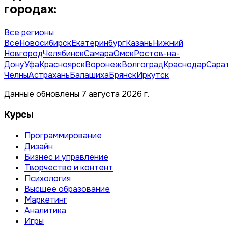
городах:
Все регионы
Все
Новосибирск
Екатеринбург
Казань
Нижний
Новгород
Челябинск
Самара
Омск
Ростов-на-
Дону
Уфа
Красноярск
Воронеж
Волгоград
Краснодар
Сара
Челны
Астрахань
Балашиха
Брянск
Иркутск
Данные обновлены 7 августа 2026 г.
Курсы
Программирование
Дизайн
Бизнес и управление
Творчество и контент
Психология
Высшее образование
Маркетинг
Аналитика
Игры