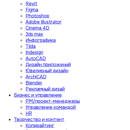
Revit
Figma
Photoshop
Adobe Illustrator
Сinema 4D
3ds max
Инфографика
Tilda
Indesign
AutoCAD
Дизайн приложений
Ювелирный дизайн
ArchiCAD
Blender
Рекламный дизай
Бизнес и управление
PM/проект-менеджеры
Управление командой
HR
Творчество и контент
Копирайтинг