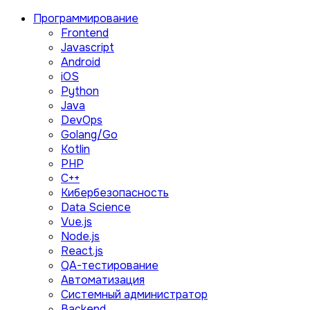
Программирование
Frontend
Javascript
Android
iOS
Python
Java
DevOps
Golang/Go
Kotlin
PHP
C++
Кибербезопасность
Data Science
Vue.js
Node.js
React.js
QA-тестирование
Автоматизация
Системный администратор
Backend