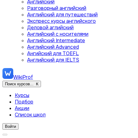
Английский
Разговорный английский
Английский для путешествий
Экспресс курсы английского
Деловой аглийский
Английский с носителями
Английский Intermediate
Английский Advanced
Ангийский для TOEFL
Английский для IELTS
WikiProf
Поиск курсов...
K
Курсы
Подбор
Акции
Список школ
Войти