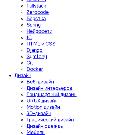
Fullstack
Zerocode
Вёрстка
Spring
Нейросети
1C
HTML и CSS
Django
Symfony
Git
Docker
Дизайн
Веб-дизайн
Дизайн интерьеров
Ландшафтный дизайн
UI/UX дизайн
Motion дизайн
3D-дизайн
Графический дизайн
Дизайн одежды
Мебель