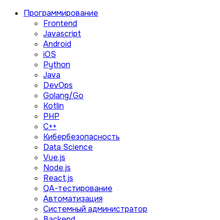
Программирование
Frontend
Javascript
Android
iOS
Python
Java
DevOps
Golang/Go
Kotlin
PHP
C++
Кибербезопасность
Data Science
Vue.js
Node.js
React.js
QA-тестирование
Автоматизация
Системный администратор
Backend