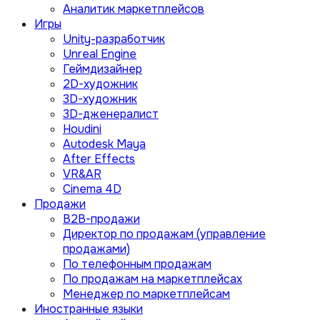
Аналитик маркетплейсов
Игры
Unity-разработчик
Unreal Engine
Геймдизайнер
2D-художник
3D-художник
3D-дженералист
Houdini
Autodesk Maya
After Effects
VR&AR
Cinema 4D
Продажи
B2B-продажи
Директор по продажам (управление
продажами)
По телефонным продажам
По продажам на маркетплейсах
Менеджер по маркетплейсам
Иностранные языки