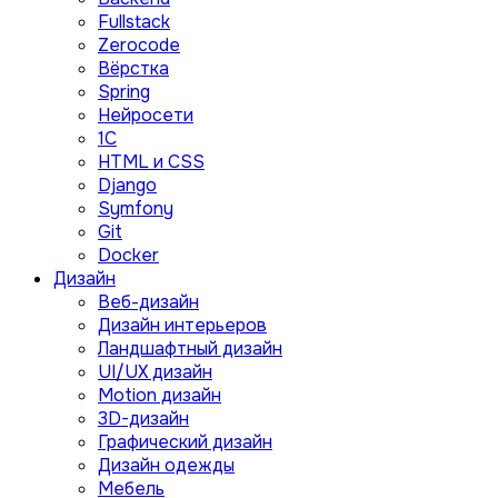
Fullstack
Zerocode
Вёрстка
Spring
Нейросети
1C
HTML и CSS
Django
Symfony
Git
Docker
Дизайн
Веб-дизайн
Дизайн интерьеров
Ландшафтный дизайн
UI/UX дизайн
Motion дизайн
3D-дизайн
Графический дизайн
Дизайн одежды
Мебель