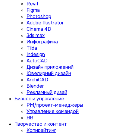
Revit
Figma
Photoshop
Adobe Illustrator
Сinema 4D
3ds max
Инфографика
Tilda
Indesign
AutoCAD
Дизайн приложений
Ювелирный дизайн
ArchiCAD
Blender
Рекламный дизай
Бизнес и управление
PM/проект-менеджеры
Управление командой
HR
Творчество и контент
Копирайтинг