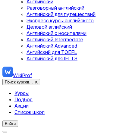
Английский
Разговорный английский
Английский для путешествий
Экспресс курсы английского
Деловой аглийский
Английский с носителями
Английский Intermediate
Английский Advanced
Ангийский для TOEFL
Английский для IELTS
WikiProf
Поиск курсов...
K
Курсы
Подбор
Акции
Список школ
Войти