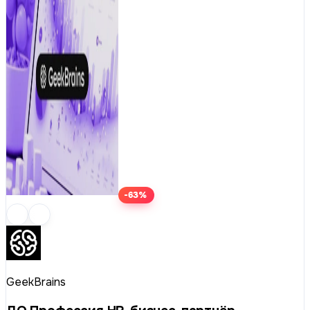
-63%
GeekBrains