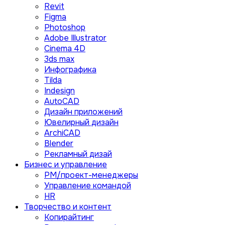
Revit
Figma
Photoshop
Adobe Illustrator
Сinema 4D
3ds max
Инфографика
Tilda
Indesign
AutoCAD
Дизайн приложений
Ювелирный дизайн
ArchiCAD
Blender
Рекламный дизай
Бизнес и управление
PM/проект-менеджеры
Управление командой
HR
Творчество и контент
Копирайтинг