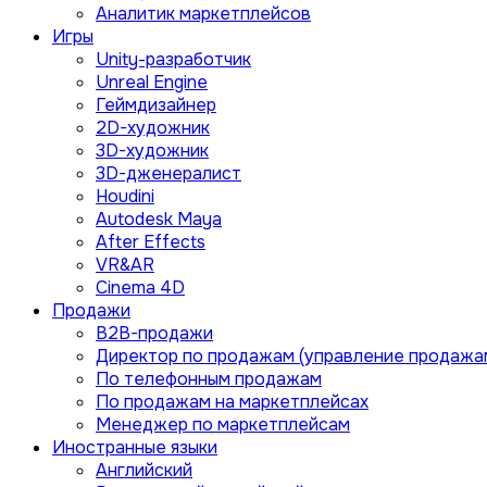
Аналитик маркетплейсов
Игры
Unity-разработчик
Unreal Engine
Геймдизайнер
2D-художник
3D-художник
3D-дженералист
Houdini
Autodesk Maya
After Effects
VR&AR
Cinema 4D
Продажи
B2B-продажи
Директор по продажам (управление продажа
По телефонным продажам
По продажам на маркетплейсах
Менеджер по маркетплейсам
Иностранные языки
Английский