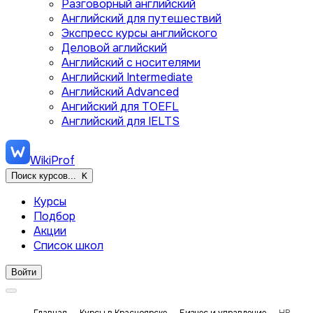
Разговорный английский
Английский для путешествий
Экспресс курсы английского
Деловой аглийский
Английский с носителями
Английский Intermediate
Английский Advanced
Ангийский для TOEFL
Английский для IELTS
WikiProf
Поиск курсов...
K
Курсы
Подбор
Акции
Список школ
Войти