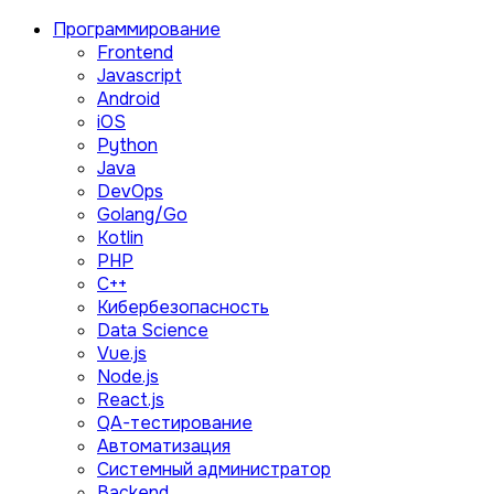
Программирование
Frontend
Javascript
Android
iOS
Python
Java
DevOps
Golang/Go
Kotlin
PHP
C++
Кибербезопасность
Data Science
Vue.js
Node.js
React.js
QA-тестирование
Автоматизация
Системный администратор
Backend