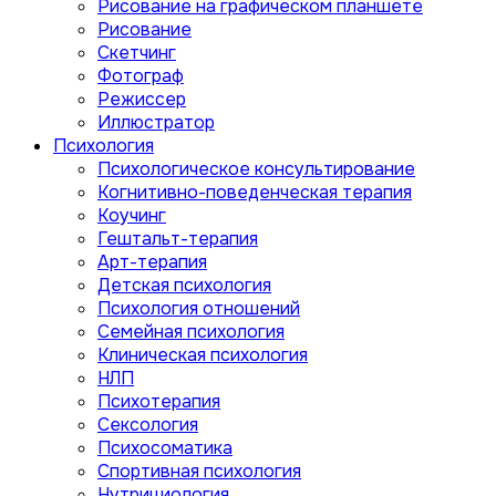
Рисование на графическом планшете
Рисование
Скетчинг
Фотограф
Режиссер
Иллюстратор
Психология
Психологическое консультирование
Когнитивно-поведенческая терапия
Коучинг
Гештальт-терапия
Арт-терапия
Детская психология
Психология отношений
Семейная психология
Клиническая психология
НЛП
Психотерапия
Сексология
Психосоматика
Спортивная психология
Нутрициология