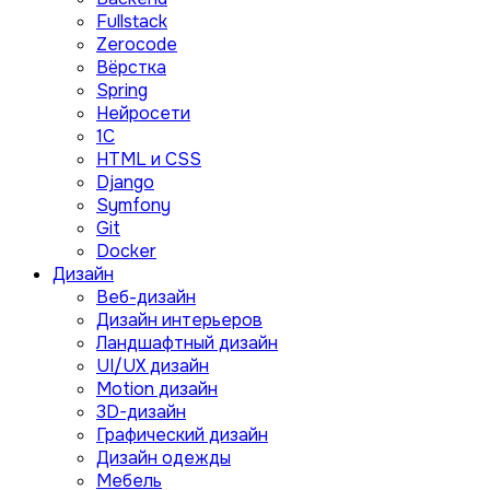
Fullstack
Zerocode
Вёрстка
Spring
Нейросети
1C
HTML и CSS
Django
Symfony
Git
Docker
Дизайн
Веб-дизайн
Дизайн интерьеров
Ландшафтный дизайн
UI/UX дизайн
Motion дизайн
3D-дизайн
Графический дизайн
Дизайн одежды
Мебель