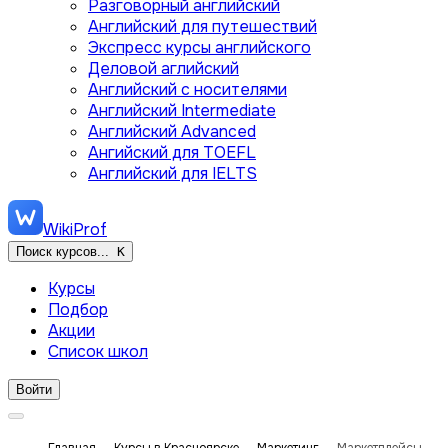
Разговорный английский
Английский для путешествий
Экспресс курсы английского
Деловой аглийский
Английский с носителями
Английский Intermediate
Английский Advanced
Ангийский для TOEFL
Английский для IELTS
WikiProf
Поиск курсов...
K
Курсы
Подбор
Акции
Список школ
Войти