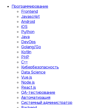
Программирование
Frontend
Javascript
Android
iOS
Python
Java
DevOps
Golang/Go
Kotlin
PHP
C++
Кибербезопасность
Data Science
Vue.js
Node.js
React.js
QA-тестирование
Автоматизация
Системный администратор
Backend