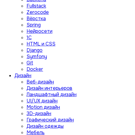
Fullstack
Zerocode
Вёрстка
Spring
Нейросети
1C
HTML и CSS
Django
Symfony
Git
Docker
Дизайн
Веб-дизайн
Дизайн интерьеров
Ландшафтный дизайн
UI/UX дизайн
Motion дизайн
3D-дизайн
Графический дизайн
Дизайн одежды
Мебель