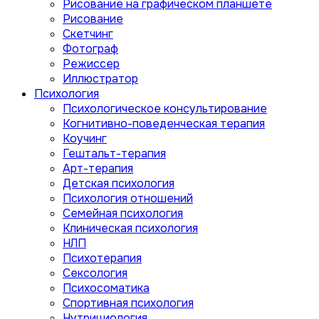
Рисование на графическом планшете
Рисование
Скетчинг
Фотограф
Режиссер
Иллюстратор
Психология
Психологическое консультирование
Когнитивно-поведенческая терапия
Коучинг
Гештальт-терапия
Арт-терапия
Детская психология
Психология отношений
Семейная психология
Клиническая психология
НЛП
Психотерапия
Сексология
Психосоматика
Спортивная психология
Нутрициология