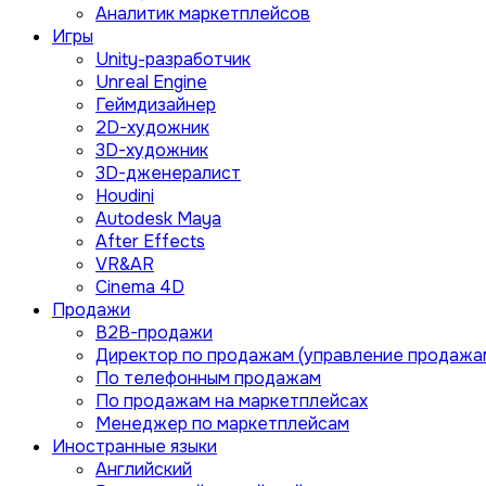
Аналитик маркетплейсов
Игры
Unity-разработчик
Unreal Engine
Геймдизайнер
2D-художник
3D-художник
3D-дженералист
Houdini
Autodesk Maya
After Effects
VR&AR
Cinema 4D
Продажи
B2B-продажи
Директор по продажам (управление продажа
По телефонным продажам
По продажам на маркетплейсах
Менеджер по маркетплейсам
Иностранные языки
Английский