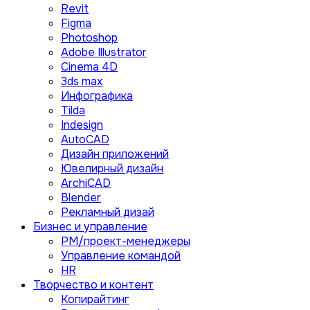
Revit
Figma
Photoshop
Adobe Illustrator
Сinema 4D
3ds max
Инфографика
Tilda
Indesign
AutoCAD
Дизайн приложений
Ювелирный дизайн
ArchiCAD
Blender
Рекламный дизай
Бизнес и управление
PM/проект-менеджеры
Управление командой
HR
Творчество и контент
Копирайтинг