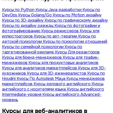
Курсы по Python
Курсы Java-разработки
Курсы по
DevOps
Курсы Golang/Go
Курсы по Motion дизайну
Курсы по 3D-дизайну
Курсы по графическому дизайну
Курсы по дизайну одежды
Курсы по фотографии и
фотографированию
Курсы режиссеров
Курсы для
иллюстраторов
Курсы по арт-терапии
Курсы по
детской психологии
Курсы по психологии отношений
Курсы по семейной психологии
Курсы по
таргетированной рекламе
Курсы Для редакторов
Курсы для бренд-менеджеров
Курсы для трафик-
менеджеров
Курсы для продуктовых аналитиков
Курсы для аналитиков маркетплейсов
Курсы для 3D-
художников
Курсы для 3D-дженералистов
Курсы по
Houdini
Курсы По Autodesk Maya
Курсы менеджеров
маркетплейсов
Курсы делового английского
Курсы
английского с носителями языка
Курсы английского
Intermediate-уровня
Курсы английского Advanced-
уровень
Курсы для веб-аналитиков в