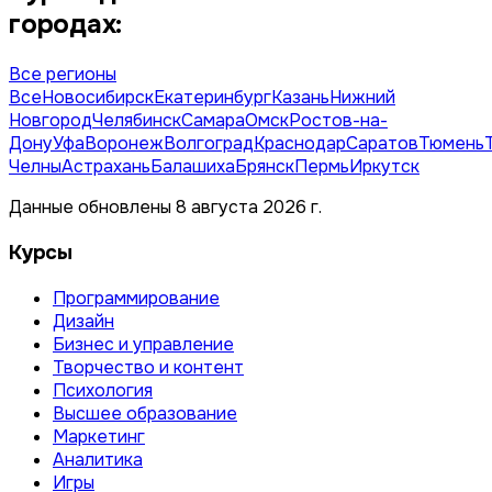
городах:
Все регионы
Все
Новосибирск
Екатеринбург
Казань
Нижний
Новгород
Челябинск
Самара
Омск
Ростов-на-
Дону
Уфа
Воронеж
Волгоград
Краснодар
Саратов
Тюмень
Челны
Астрахань
Балашиха
Брянск
Пермь
Иркутск
Данные обновлены 8 августа 2026 г.
Курсы
Программирование
Дизайн
Бизнес и управление
Творчество и контент
Психология
Высшее образование
Маркетинг
Аналитика
Игры