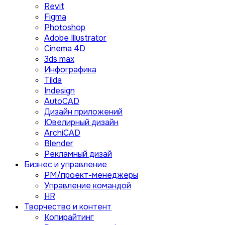
Revit
Figma
Photoshop
Adobe Illustrator
Сinema 4D
3ds max
Инфографика
Tilda
Indesign
AutoCAD
Дизайн приложений
Ювелирный дизайн
ArchiCAD
Blender
Рекламный дизай
Бизнес и управление
PM/проект-менеджеры
Управление командой
HR
Творчество и контент
Копирайтинг