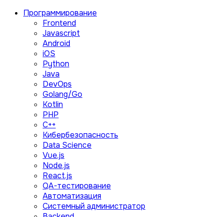
Программирование
Frontend
Javascript
Android
iOS
Python
Java
DevOps
Golang/Go
Kotlin
PHP
C++
Кибербезопасность
Data Science
Vue.js
Node.js
React.js
QA-тестирование
Автоматизация
Системный администратор
Backend