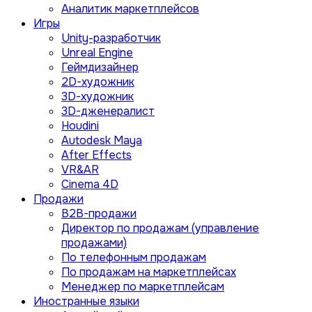
Аналитик маркетплейсов
Игры
Unity-разработчик
Unreal Engine
Геймдизайнер
2D-художник
3D-художник
3D-дженералист
Houdini
Autodesk Maya
After Effects
VR&AR
Cinema 4D
Продажи
B2B-продажи
Директор по продажам (управление
продажами)
По телефонным продажам
По продажам на маркетплейсах
Менеджер по маркетплейсам
Иностранные языки