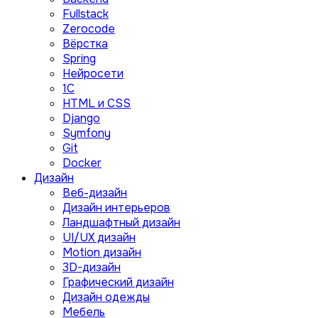
Fullstack
Zerocode
Вёрстка
Spring
Нейросети
1C
HTML и CSS
Django
Symfony
Git
Docker
Дизайн
Веб-дизайн
Дизайн интерьеров
Ландшафтный дизайн
UI/UX дизайн
Motion дизайн
3D-дизайн
Графический дизайн
Дизайн одежды
Мебель