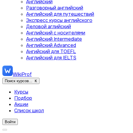
Английский
Разговорный английский
Английский для путешествий
Экспресс курсы английского
Деловой аглийский
Английский с носителями
Английский Intermediate
Английский Advanced
Ангийский для TOEFL
Английский для IELTS
WikiProf
Поиск курсов...
K
Курсы
Подбор
Акции
Список школ
Войти