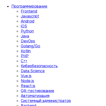
Программирование
Frontend
Javascript
Android
iOS
Python
Java
DevOps
Golang/Go
Kotlin
PHP
C++
Кибербезопасность
Data Science
Vue.js
Node.js
React.js
QA-тестирование
Автоматизация
Системный администратор
Backend