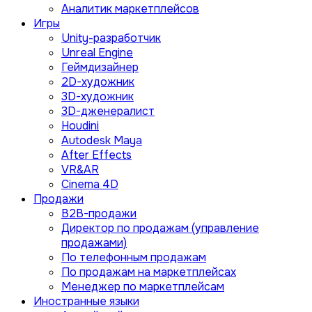
Аналитик маркетплейсов
Игры
Unity-разработчик
Unreal Engine
Геймдизайнер
2D-художник
3D-художник
3D-дженералист
Houdini
Autodesk Maya
After Effects
VR&AR
Cinema 4D
Продажи
B2B-продажи
Директор по продажам (управление
продажами)
По телефонным продажам
По продажам на маркетплейсах
Менеджер по маркетплейсам
Иностранные языки