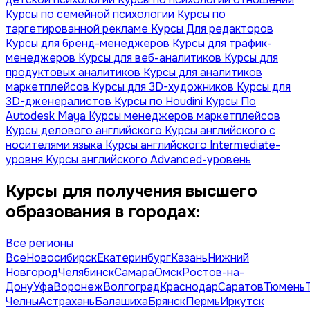
Курсы по семейной психологии
Курсы по
таргетированной рекламе
Курсы Для редакторов
Курсы для бренд-менеджеров
Курсы для трафик-
менеджеров
Курсы для веб-аналитиков
Курсы для
продуктовых аналитиков
Курсы для аналитиков
маркетплейсов
Курсы для 3D-художников
Курсы для
3D-дженералистов
Курсы по Houdini
Курсы По
Autodesk Maya
Курсы менеджеров маркетплейсов
Курсы делового английского
Курсы английского с
носителями языка
Курсы английского Intermediate-
уровня
Курсы английского Advanced-уровень
Курсы для получения высшего
образования в городах:
Все регионы
Все
Новосибирск
Екатеринбург
Казань
Нижний
Новгород
Челябинск
Самара
Омск
Ростов-на-
Дону
Уфа
Воронеж
Волгоград
Краснодар
Саратов
Тюмень
Челны
Астрахань
Балашиха
Брянск
Пермь
Иркутск