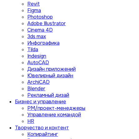
Revit
Figma
Photoshop
Adobe Illustrator
Сinema 4D
3ds max
Инфографика
Tilda
Indesign
AutoCAD
Дизайн приложений
Ювелирный дизайн
ArchiCAD
Blender
Рекламный дизай
Бизнес и управление
PM/проект-менеджеры
Управление командой
HR
Творчество и контент
Копирайтинг