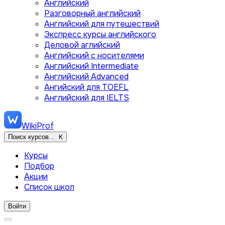
Английский
Разговорный английский
Английский для путешествий
Экспресс курсы английского
Деловой аглийский
Английский с носителями
Английский Intermediate
Английский Advanced
Ангийский для TOEFL
Английский для IELTS
WikiProf
Поиск курсов...
K
Курсы
Подбор
Акции
Список школ
Войти