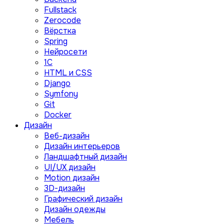
Fullstack
Zerocode
Вёрстка
Spring
Нейросети
1C
HTML и CSS
Django
Symfony
Git
Docker
Дизайн
Веб-дизайн
Дизайн интерьеров
Ландшафтный дизайн
UI/UX дизайн
Motion дизайн
3D-дизайн
Графический дизайн
Дизайн одежды
Мебель