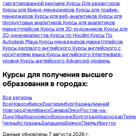
таргетированной рекламе
Курсы Для редакторов
Курсы для бренд-менеджеров
Курсы для трафик-
менеджеров
Курсы для веб-аналитиков
Курсы для
продуктовых аналитиков
Курсы для аналитиков
маркетплейсов
Курсы для 3D-художников
Курсы для
3D-дженералистов
Курсы по Houdini
Курсы По
Autodesk Maya
Курсы менеджеров маркетплейсов
Курсы делового английского
Курсы английского с
носителями языка
Курсы английского Intermediate-
уровня
Курсы английского Advanced-уровень
Курсы для получения высшего
образования в городах:
Все регионы
Все
Новосибирск
Екатеринбург
Казань
Нижний
Новгород
Челябинск
Самара
Омск
Ростов-на-
Дону
Уфа
Красноярск
Воронеж
Волгоград
Краснодар
Тюме
Челны
Астрахань
Балашиха
Брянск
Пермь
Иркутск
Данные обновлены 7 августа 2026 г.