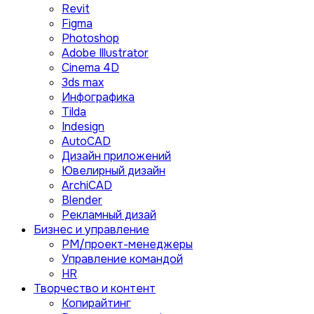
Revit
Figma
Photoshop
Adobe Illustrator
Сinema 4D
3ds max
Инфографика
Tilda
Indesign
AutoCAD
Дизайн приложений
Ювелирный дизайн
ArchiCAD
Blender
Рекламный дизай
Бизнес и управление
PM/проект-менеджеры
Управление командой
HR
Творчество и контент
Копирайтинг