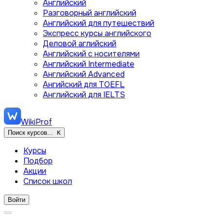
Английский
Разговорный английский
Английский для путешествий
Экспресс курсы английского
Деловой аглийский
Английский с носителями
Английский Intermediate
Английский Advanced
Ангийский для TOEFL
Английский для IELTS
WikiProf
Поиск курсов...
K
Курсы
Подбор
Акции
Список школ
Войти