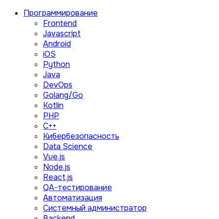
Программирование
Frontend
Javascript
Android
iOS
Python
Java
DevOps
Golang/Go
Kotlin
PHP
C++
Кибербезопасность
Data Science
Vue.js
Node.js
React.js
QA-тестирование
Автоматизация
Системный администратор
Backend