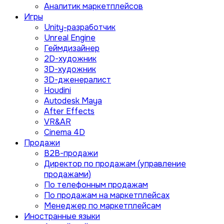
Аналитик маркетплейсов
Игры
Unity-разработчик
Unreal Engine
Геймдизайнер
2D-художник
3D-художник
3D-дженералист
Houdini
Autodesk Maya
After Effects
VR&AR
Cinema 4D
Продажи
B2B-продажи
Директор по продажам (управление
продажами)
По телефонным продажам
По продажам на маркетплейсах
Менеджер по маркетплейсам
Иностранные языки