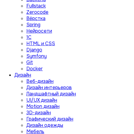
Fullstack
Zerocode
Вёрстка
Spring
Нейросети
1C
HTML и CSS
Django
Symfony
Git
Docker
Дизайн
Веб-дизайн
Дизайн интерьеров
Ландшафтный дизайн
UI/UX дизайн
Motion дизайн
3D-дизайн
Графический дизайн
Дизайн одежды
Мебель