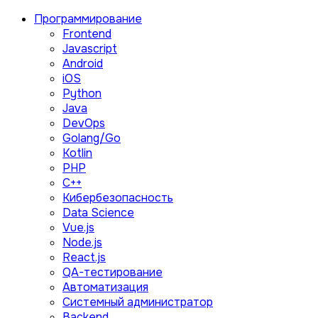
Программирование
Frontend
Javascript
Android
iOS
Python
Java
DevOps
Golang/Go
Kotlin
PHP
C++
Кибербезопасность
Data Science
Vue.js
Node.js
React.js
QA-тестирование
Автоматизация
Системный администратор
Backend