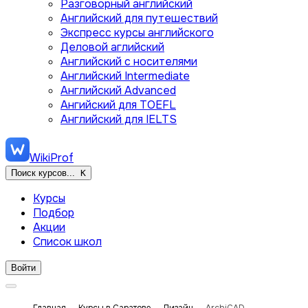
Разговорный английский
Английский для путешествий
Экспресс курсы английского
Деловой аглийский
Английский с носителями
Английский Intermediate
Английский Advanced
Ангийский для TOEFL
Английский для IELTS
WikiProf
Поиск курсов...
K
Курсы
Подбор
Акции
Список школ
Войти