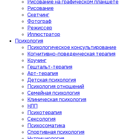
Рисование на графическом планшете
Рисование
Скетчинг
Фотограф
Режиссер
Иллюстратор
Психология
Психологическое консультирование
Когнитивно-поведенческая терапия
Коучинг
Гештальт-терапия
Арт-терапия
Детская психология
Психология отношений
Семейная психология
Клиническая психология
НЛП
Психотерапия
Сексология
Психосоматика
Спортивная психология
Нутрициология