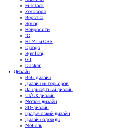
Fullstack
Zerocode
Вёрстка
Spring
Нейросети
1C
HTML и CSS
Django
Symfony
Git
Docker
Дизайн
Веб-дизайн
Дизайн интерьеров
Ландшафтный дизайн
UI/UX дизайн
Motion дизайн
3D-дизайн
Графический дизайн
Дизайн одежды
Мебель