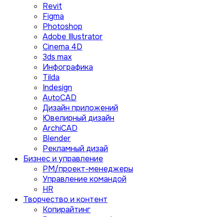
Revit
Figma
Photoshop
Adobe Illustrator
Сinema 4D
3ds max
Инфографика
Tilda
Indesign
AutoCAD
Дизайн приложений
Ювелирный дизайн
ArchiCAD
Blender
Рекламный дизай
Бизнес и управление
PM/проект-менеджеры
Управление командой
HR
Творчество и контент
Копирайтинг