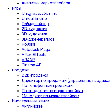
Аналитик маркетплейсов
Игры
Unity-разработчик
Unreal Engine
Геймдизайнер
2D-художник
3D-художник
3D-дженералист
Houdini
Autodesk Maya
After Effects
VR&AR
Cinema 4D
Продажи
B2B-продажи
Директор по продажам (управление продажа
По телефонным продажам
По продажам на маркетплейсах
Менеджер по маркетплейсам
Иностранные языки
Английский