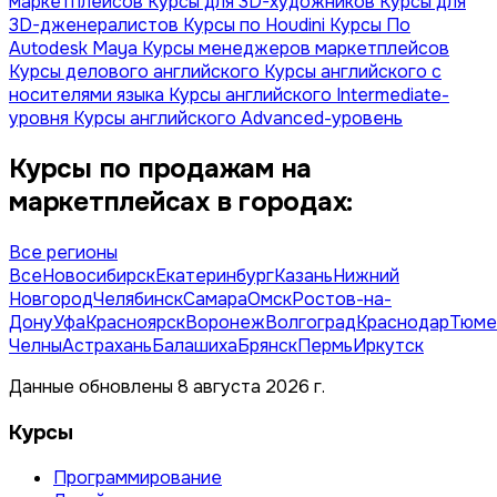
маркетплейсов
Курсы для 3D-художников
Курсы для
3D-дженералистов
Курсы по Houdini
Курсы По
Autodesk Maya
Курсы менеджеров маркетплейсов
Курсы делового английского
Курсы английского с
носителями языка
Курсы английского Intermediate-
уровня
Курсы английского Advanced-уровень
Курсы по продажам на
маркетплейсах в городах:
Все регионы
Все
Новосибирск
Екатеринбург
Казань
Нижний
Новгород
Челябинск
Самара
Омск
Ростов-на-
Дону
Уфа
Красноярск
Воронеж
Волгоград
Краснодар
Тюме
Челны
Астрахань
Балашиха
Брянск
Пермь
Иркутск
Данные обновлены 8 августа 2026 г.
Курсы
Программирование