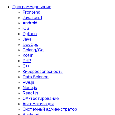
Программирование
Frontend
Javascript
Android
iOS
Python
Java
DevOps
Golang/Go
Kotlin
PHP
C++
Кибербезопасность
Data Science
Vue.js
Node.js
React.js
QA-тестирование
Автоматизация
Системный администратор
Backend