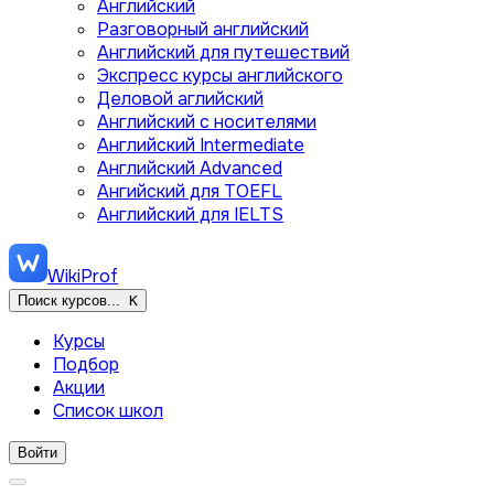
Английский
Разговорный английский
Английский для путешествий
Экспресс курсы английского
Деловой аглийский
Английский с носителями
Английский Intermediate
Английский Advanced
Ангийский для TOEFL
Английский для IELTS
WikiProf
Поиск курсов...
K
Курсы
Подбор
Акции
Список школ
Войти