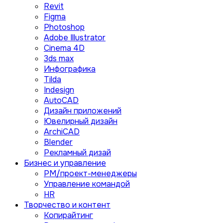
Revit
Figma
Photoshop
Adobe Illustrator
Сinema 4D
3ds max
Инфографика
Tilda
Indesign
AutoCAD
Дизайн приложений
Ювелирный дизайн
ArchiCAD
Blender
Рекламный дизай
Бизнес и управление
PM/проект-менеджеры
Управление командой
HR
Творчество и контент
Копирайтинг