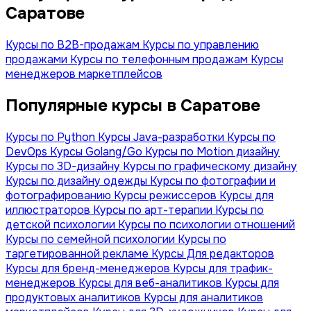
Саратове
Курсы по B2B-продажам
Курсы по управлению
продажами
Курсы по телефонным продажам
Курсы
менеджеров маркетплейсов
Популярные курсы в Саратове
Курсы по Python
Курсы Java-разработки
Курсы по
DevOps
Курсы Golang/Go
Курсы по Motion дизайну
Курсы по 3D-дизайну
Курсы по графическому дизайну
Курсы по дизайну одежды
Курсы по фотографии и
фотографированию
Курсы режиссеров
Курсы для
иллюстраторов
Курсы по арт-терапии
Курсы по
детской психологии
Курсы по психологии отношений
Курсы по семейной психологии
Курсы по
таргетированной рекламе
Курсы Для редакторов
Курсы для бренд-менеджеров
Курсы для трафик-
менеджеров
Курсы для веб-аналитиков
Курсы для
продуктовых аналитиков
Курсы для аналитиков