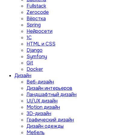
Fullstack
Zerocode
Вёрстка
Spring
Нейросети
1C
HTML и CSS
Django
Symfony
Git
Docker
Дизайн
Веб-дизайн
Дизайн интерьеров
Ландшафтный дизайн
UI/UX дизайн
Motion дизайн
3D-дизайн
Графический дизайн
Дизайн одежды
Мебель