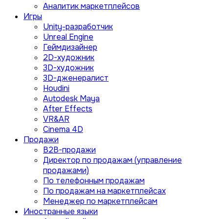
Аналитик маркетплейсов
Игры
Unity-разработчик
Unreal Engine
Геймдизайнер
2D-художник
3D-художник
3D-дженералист
Houdini
Autodesk Maya
After Effects
VR&AR
Cinema 4D
Продажи
B2B-продажи
Директор по продажам (управление
продажами)
По телефонным продажам
По продажам на маркетплейсах
Менеджер по маркетплейсам
Иностранные языки