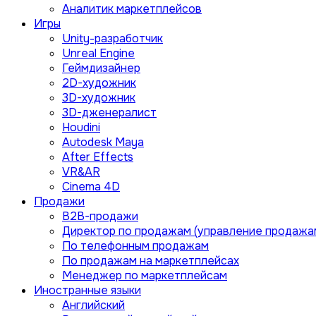
Аналитик маркетплейсов
Игры
Unity-разработчик
Unreal Engine
Геймдизайнер
2D-художник
3D-художник
3D-дженералист
Houdini
Autodesk Maya
After Effects
VR&AR
Cinema 4D
Продажи
B2B-продажи
Директор по продажам (управление продажа
По телефонным продажам
По продажам на маркетплейсах
Менеджер по маркетплейсам
Иностранные языки
Английский