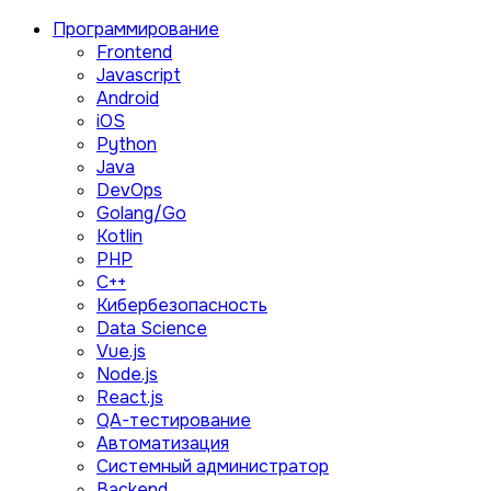
Программирование
Frontend
Javascript
Android
iOS
Python
Java
DevOps
Golang/Go
Kotlin
PHP
C++
Кибербезопасность
Data Science
Vue.js
Node.js
React.js
QA-тестирование
Автоматизация
Системный администратор
Backend