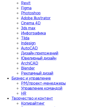
Revit
Figma
Photoshop
Adobe Illustrator
Сinema 4D
3ds max
Инфографика
Tilda
Indesign
AutoCAD
Дизайн приложений
Ювелирный дизайн
ArchiCAD
Blender
Рекламный дизай
Бизнес и управление
PM/проект-менеджеры
Управление командой
HR
Творчество и контент
Копирайтинг