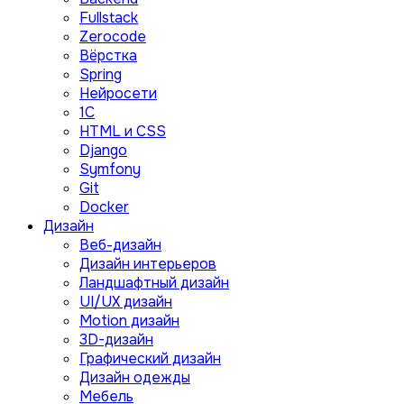
Fullstack
Zerocode
Вёрстка
Spring
Нейросети
1C
HTML и CSS
Django
Symfony
Git
Docker
Дизайн
Веб-дизайн
Дизайн интерьеров
Ландшафтный дизайн
UI/UX дизайн
Motion дизайн
3D-дизайн
Графический дизайн
Дизайн одежды
Мебель