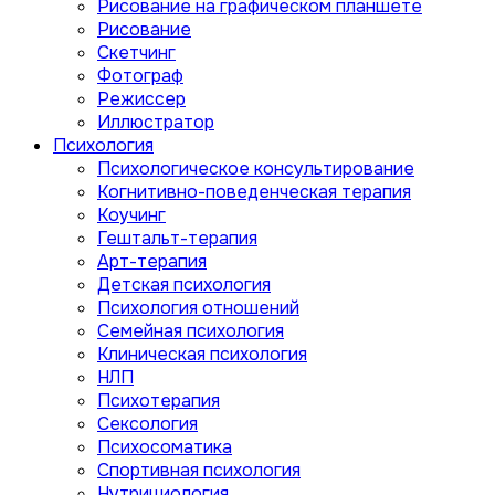
Рисование на графическом планшете
Рисование
Скетчинг
Фотограф
Режиссер
Иллюстратор
Психология
Психологическое консультирование
Когнитивно-поведенческая терапия
Коучинг
Гештальт-терапия
Арт-терапия
Детская психология
Психология отношений
Семейная психология
Клиническая психология
НЛП
Психотерапия
Сексология
Психосоматика
Спортивная психология
Нутрициология