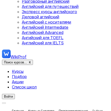
Разговорный английский
Английский для путешествий
Экспресс курсы английского
Деловой аглийский
Английский с носителями
Английский Intermediate
Английский Advanced
Ангийский для TOEFL
Английский для IELTS
WikiProf
Поиск курсов...
K
Курсы
Подбор
Акции
Список школ
Войти