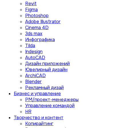
Revit
Figma
Photoshop
Adobe Illustrator
Сinema 4D
3ds max
Инфографика
Tilda
Indesign
AutoCAD
Дизайн приложений
Ювелирный дизайн
ArchiCAD
Blender
Рекламный дизай
Бизнес и управление
PM/проект-менеджеры
Управление командой
HR
Творчество и контент
Копирайтинг