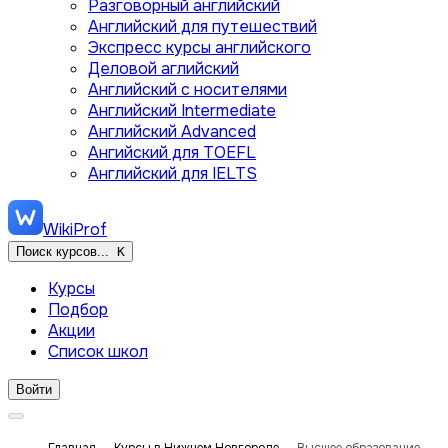
Разговорный английский
Английский для путешествий
Экспресс курсы английского
Деловой аглийский
Английский с носителями
Английский Intermediate
Английский Advanced
Ангийский для TOEFL
Английский для IELTS
WikiProf
Поиск курсов...
K
Курсы
Подбор
Акции
Список школ
Войти