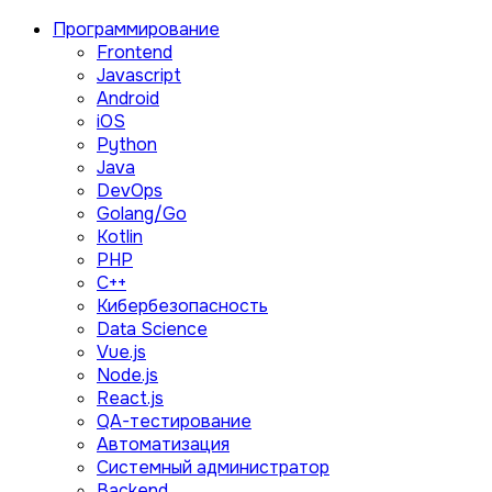
Программирование
Frontend
Javascript
Android
iOS
Python
Java
DevOps
Golang/Go
Kotlin
PHP
C++
Кибербезопасность
Data Science
Vue.js
Node.js
React.js
QA-тестирование
Автоматизация
Системный администратор
Backend