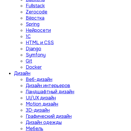
Fullstack
Zerocode
Вёрстка
Spring
Нейросети
1C
HTML и CSS
Django
Symfony
Git
Docker
Дизайн
Веб-дизайн
Дизайн интерьеров
Ландшафтный дизайн
UI/UX дизайн
Motion дизайн
3D-дизайн
Графический дизайн
Дизайн одежды
Мебель