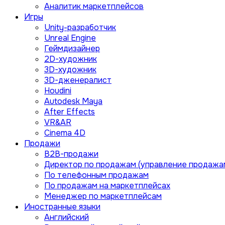
Аналитик маркетплейсов
Игры
Unity-разработчик
Unreal Engine
Геймдизайнер
2D-художник
3D-художник
3D-дженералист
Houdini
Autodesk Maya
After Effects
VR&AR
Cinema 4D
Продажи
B2B-продажи
Директор по продажам (управление продажа
По телефонным продажам
По продажам на маркетплейсах
Менеджер по маркетплейсам
Иностранные языки
Английский