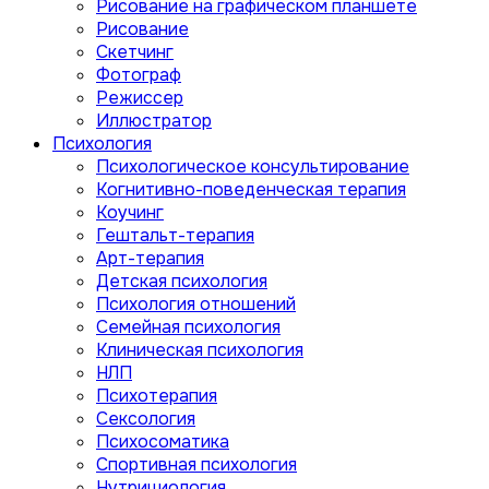
Рисование на графическом планшете
Рисование
Скетчинг
Фотограф
Режиссер
Иллюстратор
Психология
Психологическое консультирование
Когнитивно-поведенческая терапия
Коучинг
Гештальт-терапия
Арт-терапия
Детская психология
Психология отношений
Семейная психология
Клиническая психология
НЛП
Психотерапия
Сексология
Психосоматика
Спортивная психология
Нутрициология