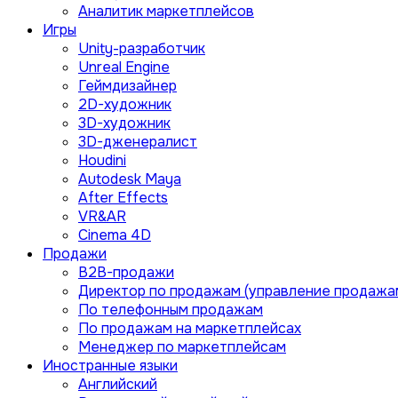
Аналитик маркетплейсов
Игры
Unity-разработчик
Unreal Engine
Геймдизайнер
2D-художник
3D-художник
3D-дженералист
Houdini
Autodesk Maya
After Effects
VR&AR
Cinema 4D
Продажи
B2B-продажи
Директор по продажам (управление продажа
По телефонным продажам
По продажам на маркетплейсах
Менеджер по маркетплейсам
Иностранные языки
Английский