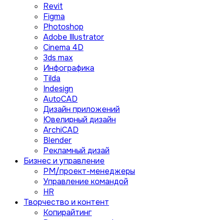
Revit
Figma
Photoshop
Adobe Illustrator
Сinema 4D
3ds max
Инфографика
Tilda
Indesign
AutoCAD
Дизайн приложений
Ювелирный дизайн
ArchiCAD
Blender
Рекламный дизай
Бизнес и управление
PM/проект-менеджеры
Управление командой
HR
Творчество и контент
Копирайтинг