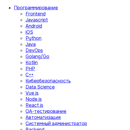
Программирование
Frontend
Javascript
Android
iOS
Python
Java
DevOps
Golang/Go
Kotlin
PHP
C++
Кибербезопасность
Data Science
Vue.js
Node.js
React.js
QA-тестирование
Автоматизация
Системный администратор
Backend