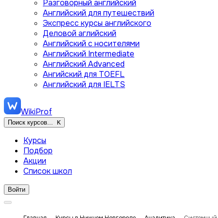
Разговорный английский
Английский для путешествий
Экспресс курсы английского
Деловой аглийский
Английский с носителями
Английский Intermediate
Английский Advanced
Ангийский для TOEFL
Английский для IELTS
WikiProf
Поиск курсов...
K
Курсы
Подбор
Акции
Список школ
Войти