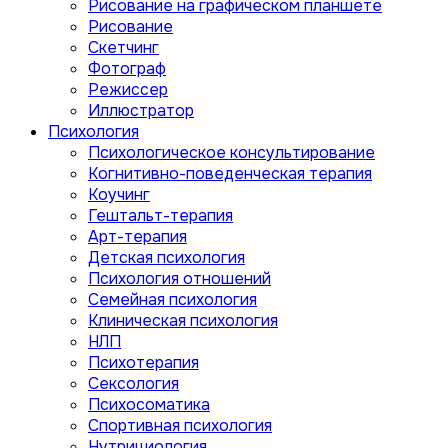
Рисование на графическом планшете
Рисование
Скетчинг
Фотограф
Режиссер
Иллюстратор
Психология
Психологическое консультирование
Когнитивно-поведенческая терапия
Коучинг
Гештальт-терапия
Арт-терапия
Детская психология
Психология отношений
Семейная психология
Клиническая психология
НЛП
Психотерапия
Сексология
Психосоматика
Спортивная психология
Нутрициология