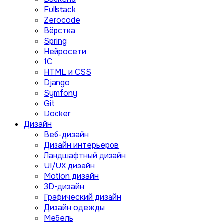
Fullstack
Zerocode
Вёрстка
Spring
Нейросети
1C
HTML и CSS
Django
Symfony
Git
Docker
Дизайн
Веб-дизайн
Дизайн интерьеров
Ландшафтный дизайн
UI/UX дизайн
Motion дизайн
3D-дизайн
Графический дизайн
Дизайн одежды
Мебель