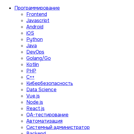
Программирование
Frontend
Javascript
Android
iOS
Python
Java
DevOps
Golang/Go
Kotlin
PHP
C++
Кибербезопасность
Data Science
Vue.js
Node.js
React.js
QA-тестирование
Автоматизация
Системный администратор
Backend