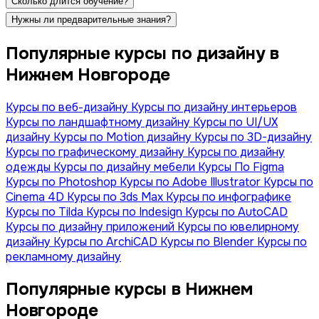
Сколько длится обучение?
Нужны ли предварительные знания?
Популярные курсы по дизайну в
Нижнем Новгороде
Курсы по веб-дизайну
Курсы по дизайну интерьеров
Курсы по ландшафтному дизайну
Курсы по UI/UX
дизайну
Курсы по Motion дизайну
Курсы по 3D-дизайну
Курсы по графическому дизайну
Курсы по дизайну
одежды
Курсы по дизайну мебели
Курсы По Figma
Курсы по Photoshop
Курсы по Adobe Illustrator
Курсы по
Сinema 4D
Курсы по 3ds Max
Курсы по инфографике
Курсы по Tilda
Курсы по Indesign
Курсы по AutoCAD
Курсы по дизайну приложений
Курсы по ювелирному
дизайну
Курсы по ArchiCAD
Курсы по Blender
Курсы по
рекламному дизайну
Популярные курсы в Нижнем
Новгороде