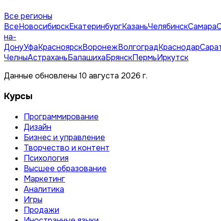
Все регионы
Все
Новосибирск
Екатеринбург
Казань
Челябинск
Самара
на-
Дону
Уфа
Красноярск
Воронеж
Волгоград
Краснодар
Сара
Челны
Астрахань
Балашиха
Брянск
Пермь
Иркутск
Данные обновлены 10 августа 2026 г.
Курсы
Программирование
Дизайн
Бизнес и управление
Творчество и контент
Психология
Высшее образование
Маркетинг
Аналитика
Игры
Продажи
Иностранные языки