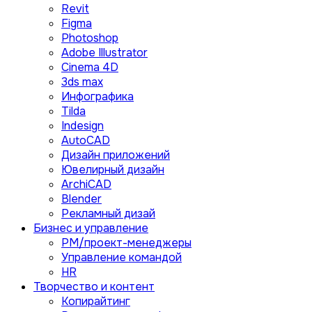
Revit
Figma
Photoshop
Adobe Illustrator
Сinema 4D
3ds max
Инфографика
Tilda
Indesign
AutoCAD
Дизайн приложений
Ювелирный дизайн
ArchiCAD
Blender
Рекламный дизай
Бизнес и управление
PM/проект-менеджеры
Управление командой
HR
Творчество и контент
Копирайтинг