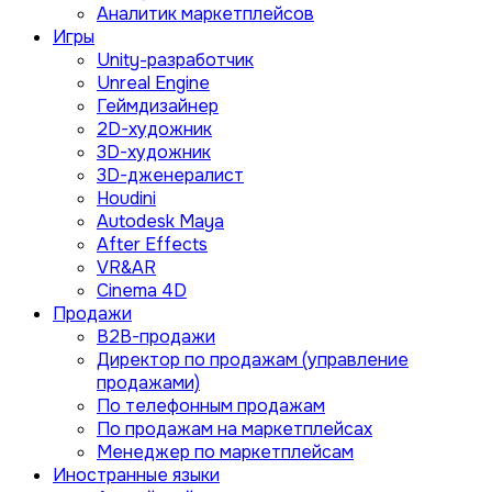
Аналитик маркетплейсов
Игры
Unity-разработчик
Unreal Engine
Геймдизайнер
2D-художник
3D-художник
3D-дженералист
Houdini
Autodesk Maya
After Effects
VR&AR
Cinema 4D
Продажи
B2B-продажи
Директор по продажам (управление
продажами)
По телефонным продажам
По продажам на маркетплейсах
Менеджер по маркетплейсам
Иностранные языки