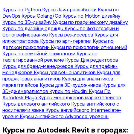
Курсы по Python
Курсы Java-разработки
Курсы по
DevOps
Курсы Golang/Go
Курсы по Motion дизайну
Курсы по 3D-дизайну
Курсы по графическому дизайну
Курсы по дизайну одежды
Курсы по фотографии и
фотографированию
Курсы режиссеров
Курсы для
иллюстраторов
Курсы по арт-терапии
Курсы по
детской психологии
Курсы по психологии отношений
Курсы по семейной психологии
Курсы по
таргетированной рекламе
Курсы Для редакторов
Курсы для бренд-менеджеров
Курсы для трафик-
менеджеров
Курсы для веб-аналитиков
Курсы для
продуктовых аналитиков
Курсы для аналитиков
маркетплейсов
Курсы для 3D-художников
Курсы для
3D-дженералистов
Курсы по Houdini
Курсы По
Autodesk Maya
Курсы менеджеров маркетплейсов
Курсы делового английского
Курсы английского с
носителями языка
Курсы английского Intermediate-
уровня
Курсы английского Advanced-уровень
Курсы по Autodesk Revit в городах: