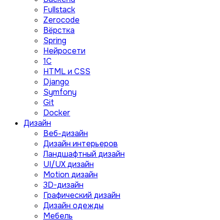
Fullstack
Zerocode
Вёрстка
Spring
Нейросети
1C
HTML и CSS
Django
Symfony
Git
Docker
Дизайн
Веб-дизайн
Дизайн интерьеров
Ландшафтный дизайн
UI/UX дизайн
Motion дизайн
3D-дизайн
Графический дизайн
Дизайн одежды
Мебель