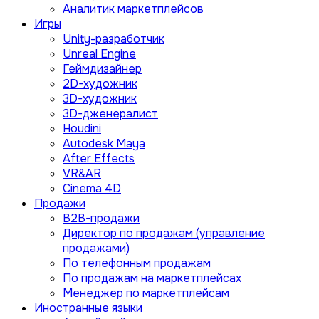
Аналитик маркетплейсов
Игры
Unity-разработчик
Unreal Engine
Геймдизайнер
2D-художник
3D-художник
3D-дженералист
Houdini
Autodesk Maya
After Effects
VR&AR
Cinema 4D
Продажи
B2B-продажи
Директор по продажам (управление
продажами)
По телефонным продажам
По продажам на маркетплейсах
Менеджер по маркетплейсам
Иностранные языки