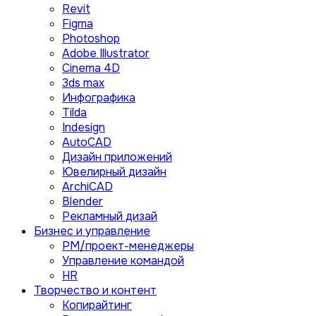
Revit
Figma
Photoshop
Adobe Illustrator
Сinema 4D
3ds max
Инфографика
Tilda
Indesign
AutoCAD
Дизайн приложений
Ювелирный дизайн
ArchiCAD
Blender
Рекламный дизай
Бизнес и управление
PM/проект-менеджеры
Управление командой
HR
Творчество и контент
Копирайтинг