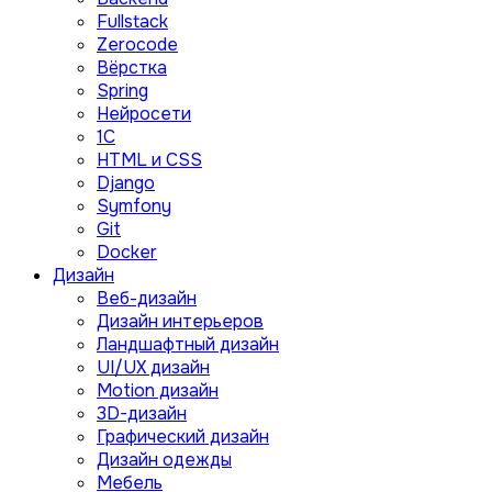
Fullstack
Zerocode
Вёрстка
Spring
Нейросети
1C
HTML и CSS
Django
Symfony
Git
Docker
Дизайн
Веб-дизайн
Дизайн интерьеров
Ландшафтный дизайн
UI/UX дизайн
Motion дизайн
3D-дизайн
Графический дизайн
Дизайн одежды
Мебель