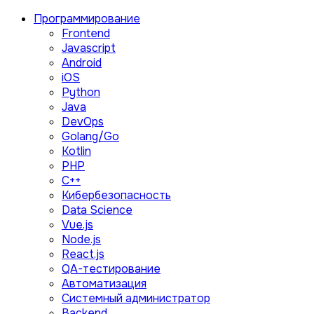
Программирование
Frontend
Javascript
Android
iOS
Python
Java
DevOps
Golang/Go
Kotlin
PHP
C++
Кибербезопасность
Data Science
Vue.js
Node.js
React.js
QA-тестирование
Автоматизация
Системный администратор
Backend