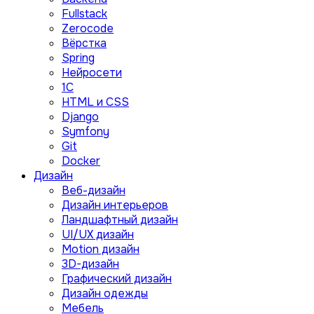
Fullstack
Zerocode
Вёрстка
Spring
Нейросети
1C
HTML и CSS
Django
Symfony
Git
Docker
Дизайн
Веб-дизайн
Дизайн интерьеров
Ландшафтный дизайн
UI/UX дизайн
Motion дизайн
3D-дизайн
Графический дизайн
Дизайн одежды
Мебель