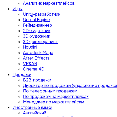
Аналитик маркетплейсов
Игры
Unity-разработчик
Unreal Engine
Геймдизайнер
2D-художник
3D-художник
3D-дженералист
Houdini
Autodesk Maya
After Effects
VR&AR
Cinema 4D
Продажи
B2B-продажи
Директор по продажам (управление продажа
По телефонным продажам
По продажам на маркетплейсах
Менеджер по маркетплейсам
Иностранные языки
Английский