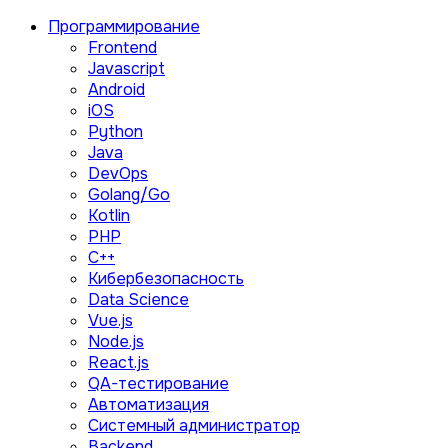
Программирование
Frontend
Javascript
Android
iOS
Python
Java
DevOps
Golang/Go
Kotlin
PHP
C++
Кибербезопасность
Data Science
Vue.js
Node.js
React.js
QA-тестирование
Автоматизация
Системный администратор
Backend