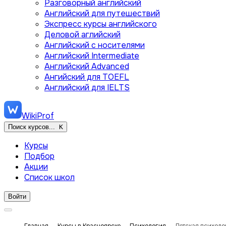
Разговорный английский
Английский для путешествий
Экспресс курсы английского
Деловой аглийский
Английский с носителями
Английский Intermediate
Английский Advanced
Ангийский для TOEFL
Английский для IELTS
WikiProf
Поиск курсов...
K
Курсы
Подбор
Акции
Список школ
Войти