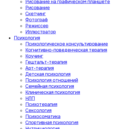
Рисование на графическом планшете
Рисование
Скетчинг
Фотограф
Режиссер
Иллюстратор
Психология
Психологическое консультирование
Когнитивно-поведенческая терапия
Коучинг
Гештальт-терапия
Арт-терапия
Детская психология
Психология отношений
Семейная психология
Клиническая психология
НЛП
Психотерапия
Сексология
Психосоматика
Спортивная психология
Нутрициология