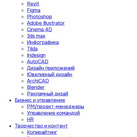
Revit
Figma
Photoshop
Adobe Illustrator
Сinema 4D
3ds max
Инфографика
Tilda
Indesign
AutoCAD
Дизайн приложений
Ювелирный дизайн
ArchiCAD
Blender
Рекламный дизай
Бизнес и управление
PM/проект-менеджеры
Управление командой
HR
Творчество и контент
Копирайтинг