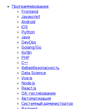
Программирование
Frontend
Javascript
Android
iOS
Python
Java
DevOps
Golang/Go
Kotlin
PHP
C++
Кибербезопасность
Data Science
Vue.js
Node.js
React.js
QA-тестирование
Автоматизация
Системный администратор
Backend