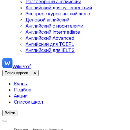
Разговорный английский
Английский для путешествий
Экспресс курсы английского
Деловой аглийский
Английский с носителями
Английский Intermediate
Английский Advanced
Ангийский для TOEFL
Английский для IELTS
WikiProf
Поиск курсов...
K
Курсы
Подбор
Акции
Список школ
Войти