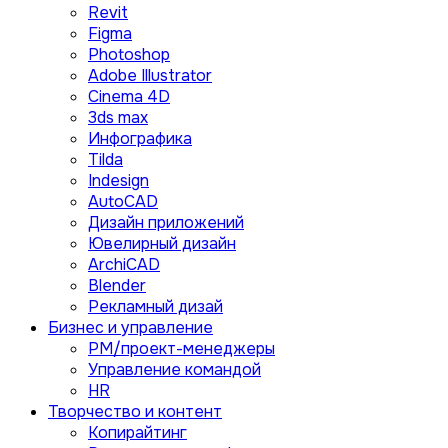
Revit
Figma
Photoshop
Adobe Illustrator
Сinema 4D
3ds max
Инфографика
Tilda
Indesign
AutoCAD
Дизайн приложений
Ювелирный дизайн
ArchiCAD
Blender
Рекламный дизай
Бизнес и управление
PM/проект-менеджеры
Управление командой
HR
Творчество и контент
Копирайтинг