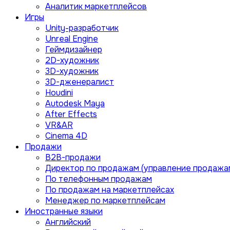
Аналитик маркетплейсов
Игры
Unity-разработчик
Unreal Engine
Геймдизайнер
2D-художник
3D-художник
3D-дженералист
Houdini
Autodesk Maya
After Effects
VR&AR
Cinema 4D
Продажи
B2B-продажи
Директор по продажам (управление продажа
По телефонным продажам
По продажам на маркетплейсах
Менеджер по маркетплейсам
Иностранные языки
Английский