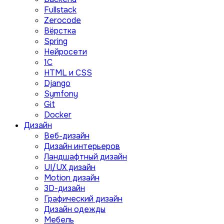
Fullstack
Zerocode
Вёрстка
Spring
Нейросети
1C
HTML и CSS
Django
Symfony
Git
Docker
Дизайн
Веб-дизайн
Дизайн интерьеров
Ландшафтный дизайн
UI/UX дизайн
Motion дизайн
3D-дизайн
Графический дизайн
Дизайн одежды
Мебель