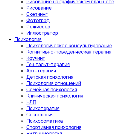
Рисование на графическом планшете
Рисование
Скетчинг
Фотограф
Режиссер
Иллюстратор
Психология
Психологическое консультирование
Когнитивно-поведенческая терапия
Коучинг
Гештальт-терапия
Арт-терапия
Детская психология
Психология отношений
Семейная психология
Клиническая психология
НЛП
Психотерапия
Сексология
Психосоматика
Спортивная психология
Нутрициология