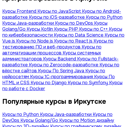
Курсы Frontend
Курсы по JavaScript
Курсы по Android-
разработке
Курсы по iOS-разработке
Курсы по Python
Курсы Java-разработки
Курсы по DevOps
Курсы
Golang/Go
Курсы Kotlin
Курсы PHP
Курсы по С++
Курсы
по кибербезопасности
Курсы по Data Science
Курсы по
Vue.js
Курсы по Node.js
Курсы по React.js
Курсы по
тестированию ПО и веб-продуктов
Курсы по
автоматизации процессов
Курсы системных
администраторов
Курсы Backend
Курсы по Fullstack-
разработке
Курсы по Zerocode-разработке
Курсы по
вёрстке сайтов
Курсы По Spring Java
Курсы по
нейросетям
Курсы 1С-программирования
Курсы По
HTML и CSS
Курсы по Django
Курсы по Symfony
Курсы
по работе с Docker
Популярные курсы в Иркутске
Курсы по Python
Курсы Java-разработки
Курсы по
DevOps
Курсы Golang/Go
Курсы по Motion дизайну
Курсы по 3D-дизайну
Курсы по графическому дизайну