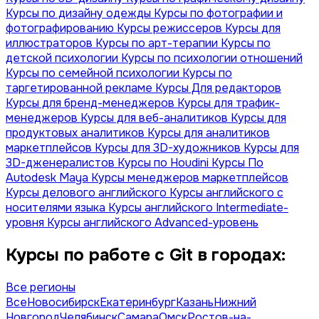
Курсы по дизайну одежды
Курсы по фотографии и
фотографированию
Курсы режиссеров
Курсы для
иллюстраторов
Курсы по арт-терапии
Курсы по
детской психологии
Курсы по психологии отношений
Курсы по семейной психологии
Курсы по
таргетированной рекламе
Курсы Для редакторов
Курсы для бренд-менеджеров
Курсы для трафик-
менеджеров
Курсы для веб-аналитиков
Курсы для
продуктовых аналитиков
Курсы для аналитиков
маркетплейсов
Курсы для 3D-художников
Курсы для
3D-дженералистов
Курсы по Houdini
Курсы По
Autodesk Maya
Курсы менеджеров маркетплейсов
Курсы делового английского
Курсы английского с
носителями языка
Курсы английского Intermediate-
уровня
Курсы английского Advanced-уровень
Курсы по работе с Git в городах:
Все регионы
Все
Новосибирск
Екатеринбург
Казань
Нижний
Новгород
Челябинск
Самара
Омск
Ростов-на-