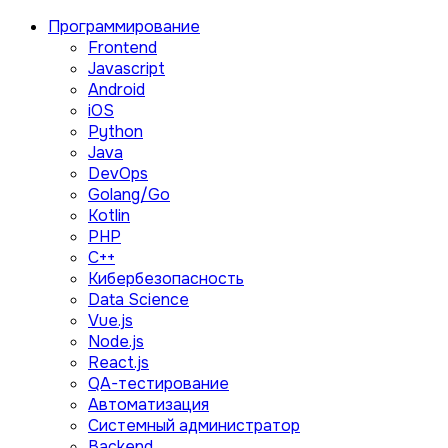
Программирование
Frontend
Javascript
Android
iOS
Python
Java
DevOps
Golang/Go
Kotlin
PHP
C++
Кибербезопасность
Data Science
Vue.js
Node.js
React.js
QA-тестирование
Автоматизация
Системный администратор
Backend