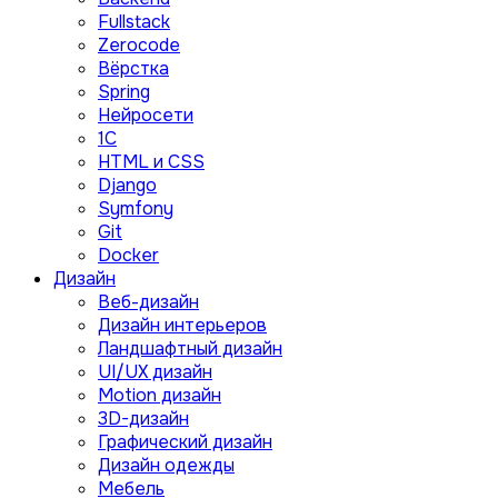
Fullstack
Zerocode
Вёрстка
Spring
Нейросети
1C
HTML и CSS
Django
Symfony
Git
Docker
Дизайн
Веб-дизайн
Дизайн интерьеров
Ландшафтный дизайн
UI/UX дизайн
Motion дизайн
3D-дизайн
Графический дизайн
Дизайн одежды
Мебель