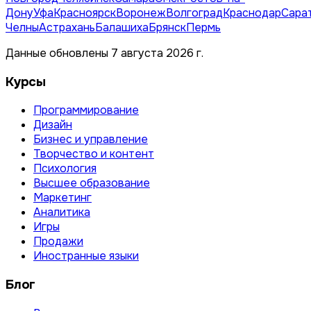
Дону
Уфа
Красноярск
Воронеж
Волгоград
Краснодар
Сара
Челны
Астрахань
Балашиха
Брянск
Пермь
Данные обновлены 7 августа 2026 г.
Курсы
Программирование
Дизайн
Бизнес и управление
Творчество и контент
Психология
Высшее образование
Маркетинг
Аналитика
Игры
Продажи
Иностранные языки
Блог