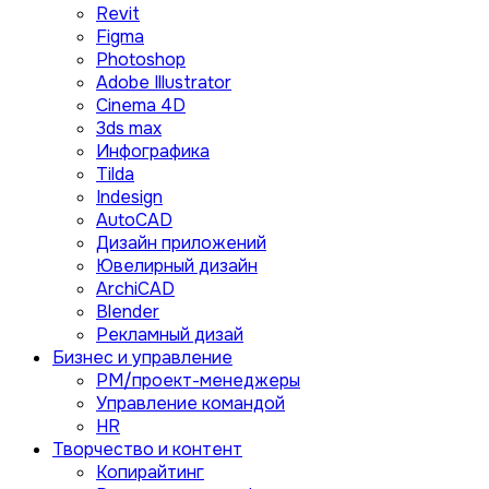
Revit
Figma
Photoshop
Adobe Illustrator
Сinema 4D
3ds max
Инфографика
Tilda
Indesign
AutoCAD
Дизайн приложений
Ювелирный дизайн
ArchiCAD
Blender
Рекламный дизай
Бизнес и управление
PM/проект-менеджеры
Управление командой
HR
Творчество и контент
Копирайтинг