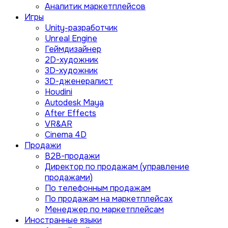
Аналитик маркетплейсов
Игры
Unity-разработчик
Unreal Engine
Геймдизайнер
2D-художник
3D-художник
3D-дженералист
Houdini
Autodesk Maya
After Effects
VR&AR
Cinema 4D
Продажи
B2B-продажи
Директор по продажам (управление
продажами)
По телефонным продажам
По продажам на маркетплейсах
Менеджер по маркетплейсам
Иностранные языки