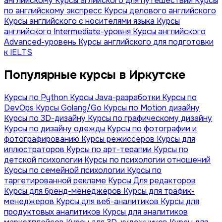
английскому
Курсы аглийского для путешествий
Курсы
по английскому экспресс
Курсы делового английского
Курсы английского с носителями языка
Курсы
английского Intermediate-уровня
Курсы английского
Advanced-уровень
Курсы английского для подготовки
к IELTS
Популярные курсы в Иркутске
Курсы по Python
Курсы Java-разработки
Курсы по
DevOps
Курсы Golang/Go
Курсы по Motion дизайну
Курсы по 3D-дизайну
Курсы по графическому дизайну
Курсы по дизайну одежды
Курсы по фотографии и
фотографированию
Курсы режиссеров
Курсы для
иллюстраторов
Курсы по арт-терапии
Курсы по
детской психологии
Курсы по психологии отношений
Курсы по семейной психологии
Курсы по
таргетированной рекламе
Курсы Для редакторов
Курсы для бренд-менеджеров
Курсы для трафик-
менеджеров
Курсы для веб-аналитиков
Курсы для
продуктовых аналитиков
Курсы для аналитиков