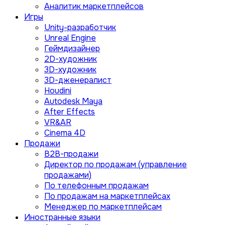
Аналитик маркетплейсов
Игры
Unity-разработчик
Unreal Engine
Геймдизайнер
2D-художник
3D-художник
3D-дженералист
Houdini
Autodesk Maya
After Effects
VR&AR
Cinema 4D
Продажи
B2B-продажи
Директор по продажам (управление
продажами)
По телефонным продажам
По продажам на маркетплейсах
Менеджер по маркетплейсам
Иностранные языки