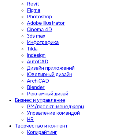
Revit
Figma
Photoshop
Adobe Illustrator
Сinema 4D
3ds max
Инфографика
Tilda
Indesign
AutoCAD
Дизайн приложений
Ювелирный дизайн
ArchiCAD
Blender
Рекламный дизай
Бизнес и управление
PM/проект-менеджеры
Управление командой
HR
Творчество и контент
Копирайтинг