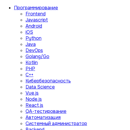
Программирование
Frontend
Javascript
Android
iOS
Python
Java
DevOps
Golang/Go
Kotlin
PHP
C++
Кибербезопасность
Data Science
Vue.js
Node.js
React.js
QA-тестирование
Автоматизация
Системный администратор
Backend