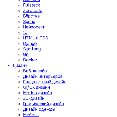
Fullstack
Zerocode
Вёрстка
Spring
Нейросети
1C
HTML и CSS
Django
Symfony
Git
Docker
Дизайн
Веб-дизайн
Дизайн интерьеров
Ландшафтный дизайн
UI/UX дизайн
Motion дизайн
3D-дизайн
Графический дизайн
Дизайн одежды
Мебель