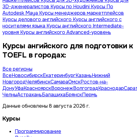
маркетплейсов
Курсы для 3D-художников
Курсы для
3D-дженералистов
Курсы по Houdini
Курсы По
Autodesk Maya
Курсы менеджеров маркетплейсов
Курсы делового английского
Курсы английского с
носителями языка
Курсы английского Intermediate-
уровня
Курсы английского Advanced-уровень
Курсы ангийского для подготовки к
TOEFL в городах:
Все регионы
Все
Новосибирск
Екатеринбург
Казань
Нижний
Новгород
Челябинск
Самара
Омск
Ростов-на-
Дону
Уфа
Красноярск
Воронеж
Волгоград
Краснодар
Сара
Челны
Астрахань
Балашиха
Брянск
Пермь
Данные обновлены 8 августа 2026 г.
Курсы
Программирование