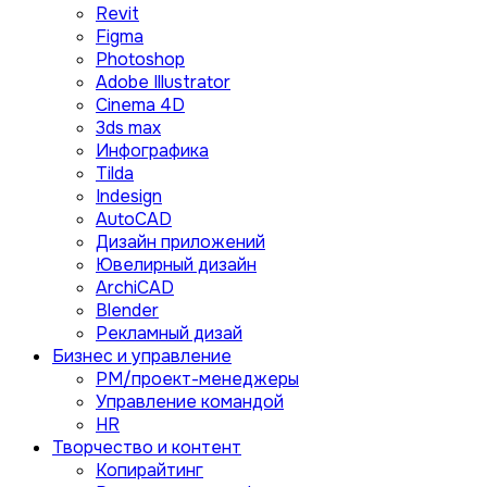
Revit
Figma
Photoshop
Adobe Illustrator
Сinema 4D
3ds max
Инфографика
Tilda
Indesign
AutoCAD
Дизайн приложений
Ювелирный дизайн
ArchiCAD
Blender
Рекламный дизай
Бизнес и управление
PM/проект-менеджеры
Управление командой
HR
Творчество и контент
Копирайтинг