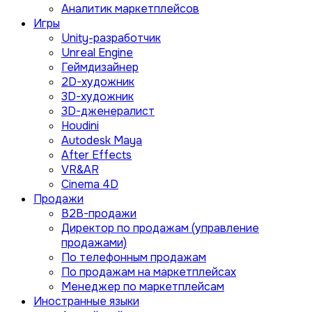
Аналитик маркетплейсов
Игры
Unity-разработчик
Unreal Engine
Геймдизайнер
2D-художник
3D-художник
3D-дженералист
Houdini
Autodesk Maya
After Effects
VR&AR
Cinema 4D
Продажи
B2B-продажи
Директор по продажам (управление
продажами)
По телефонным продажам
По продажам на маркетплейсах
Менеджер по маркетплейсам
Иностранные языки