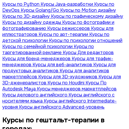
Курсы по Python
Курсы Java-разработки
Курсы по
DevOps
Курсы Golang/Go
Курсы по Motion дизайну
Курсы по 3D-дизайну
Курсы по графическому дизайну
Курсы по дизайну одежды
Курсы по фотографии и
фотографированию
Курсы режиссеров
Курсы для
иллюстраторов
Курсы по арт-терапии
Курсы по
детской психологии
Курсы по психологии отношений
Курсы по семейной психологии
Курсы по
таргетированной рекламе
Курсы Для редакторов
Курсы для бренд-менеджеров
Курсы для трафик-
менеджеров
Курсы для веб-аналитиков
Курсы для
продуктовых аналитиков
Курсы для аналитиков
маркетплейсов
Курсы для 3D-художников
Курсы для
3D-дженералистов
Курсы по Houdini
Курсы По
Autodesk Maya
Курсы менеджеров маркетплейсов
Курсы делового английского
Курсы английского с
носителями языка
Курсы английского Intermediate-
уровня
Курсы английского Advanced-уровень
Курсы по гештальт-терапии в
городах: