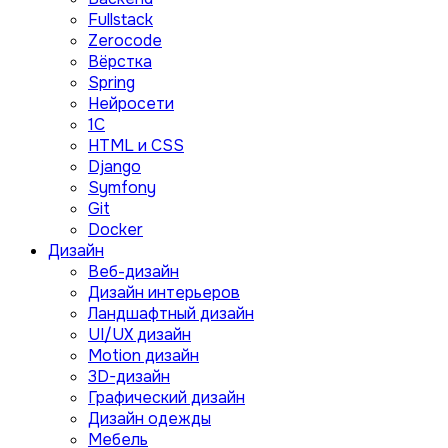
Fullstack
Zerocode
Вёрстка
Spring
Нейросети
1C
HTML и CSS
Django
Symfony
Git
Docker
Дизайн
Веб-дизайн
Дизайн интерьеров
Ландшафтный дизайн
UI/UX дизайн
Motion дизайн
3D-дизайн
Графический дизайн
Дизайн одежды
Мебель