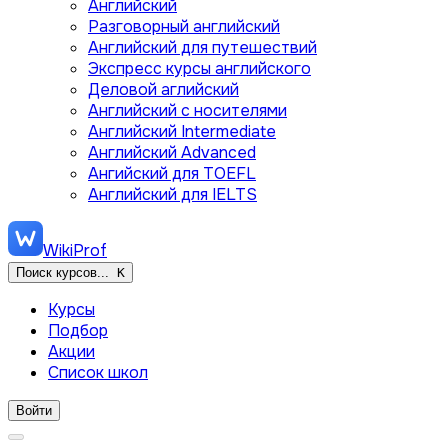
Английский
Разговорный английский
Английский для путешествий
Экспресс курсы английского
Деловой аглийский
Английский с носителями
Английский Intermediate
Английский Advanced
Ангийский для TOEFL
Английский для IELTS
WikiProf
Поиск курсов...
K
Курсы
Подбор
Акции
Список школ
Войти