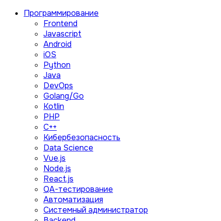
Программирование
Frontend
Javascript
Android
iOS
Python
Java
DevOps
Golang/Go
Kotlin
PHP
C++
Кибербезопасность
Data Science
Vue.js
Node.js
React.js
QA-тестирование
Автоматизация
Системный администратор
Backend