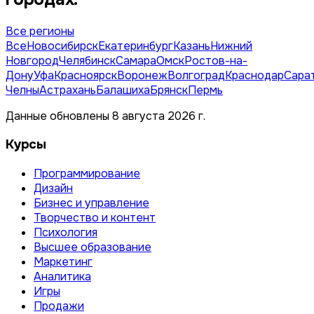
Все регионы
Все
Новосибирск
Екатеринбург
Казань
Нижний
Новгород
Челябинск
Самара
Омск
Ростов-на-
Дону
Уфа
Красноярск
Воронеж
Волгоград
Краснодар
Сара
Челны
Астрахань
Балашиха
Брянск
Пермь
Данные обновлены 8 августа 2026 г.
Курсы
Программирование
Дизайн
Бизнес и управление
Творчество и контент
Психология
Высшее образование
Маркетинг
Аналитика
Игры
Продажи