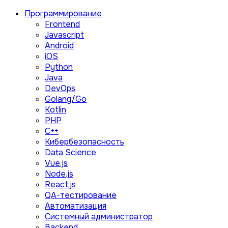
Программирование
Frontend
Javascript
Android
iOS
Python
Java
DevOps
Golang/Go
Kotlin
PHP
C++
Кибербезопасность
Data Science
Vue.js
Node.js
React.js
QA-тестирование
Автоматизация
Системный администратор
Backend