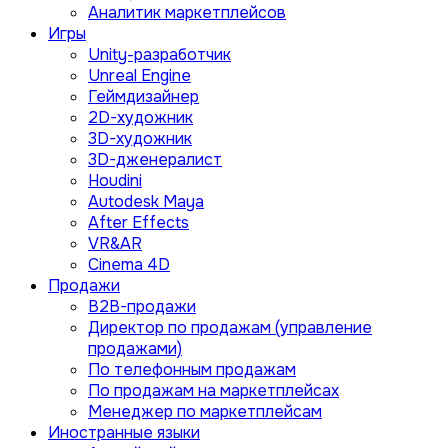
Аналитик маркетплейсов
Игры
Unity-разработчик
Unreal Engine
Геймдизайнер
2D-художник
3D-художник
3D-дженералист
Houdini
Autodesk Maya
After Effects
VR&AR
Cinema 4D
Продажи
B2B-продажи
Директор по продажам (управление
продажами)
По телефонным продажам
По продажам на маркетплейсах
Менеджер по маркетплейсам
Иностранные языки