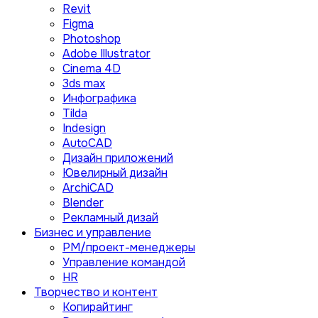
Revit
Figma
Photoshop
Adobe Illustrator
Сinema 4D
3ds max
Инфографика
Tilda
Indesign
AutoCAD
Дизайн приложений
Ювелирный дизайн
ArchiCAD
Blender
Рекламный дизай
Бизнес и управление
PM/проект-менеджеры
Управление командой
HR
Творчество и контент
Копирайтинг