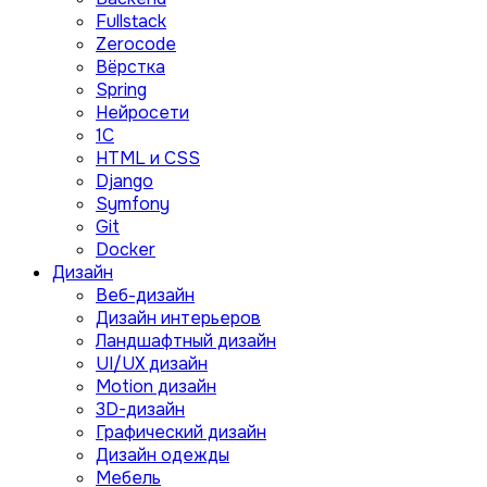
Fullstack
Zerocode
Вёрстка
Spring
Нейросети
1C
HTML и CSS
Django
Symfony
Git
Docker
Дизайн
Веб-дизайн
Дизайн интерьеров
Ландшафтный дизайн
UI/UX дизайн
Motion дизайн
3D-дизайн
Графический дизайн
Дизайн одежды
Мебель