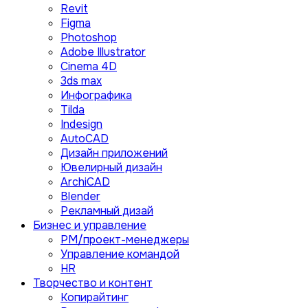
Revit
Figma
Photoshop
Adobe Illustrator
Сinema 4D
3ds max
Инфографика
Tilda
Indesign
AutoCAD
Дизайн приложений
Ювелирный дизайн
ArchiCAD
Blender
Рекламный дизай
Бизнес и управление
PM/проект-менеджеры
Управление командой
HR
Творчество и контент
Копирайтинг