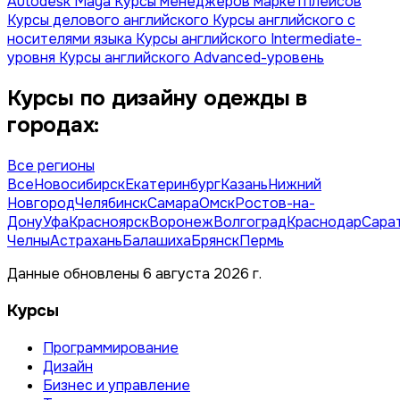
Autodesk Maya
Курсы менеджеров маркетплейсов
Курсы делового английского
Курсы английского с
носителями языка
Курсы английского Intermediate-
уровня
Курсы английского Advanced-уровень
Курсы по дизайну одежды в
городах:
Все регионы
Все
Новосибирск
Екатеринбург
Казань
Нижний
Новгород
Челябинск
Самара
Омск
Ростов-на-
Дону
Уфа
Красноярск
Воронеж
Волгоград
Краснодар
Сара
Челны
Астрахань
Балашиха
Брянск
Пермь
Данные обновлены 6 августа 2026 г.
Курсы
Программирование
Дизайн
Бизнес и управление