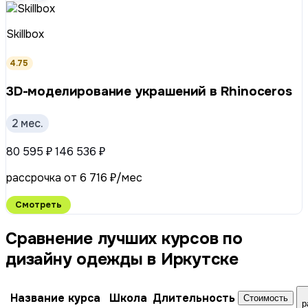
Skillbox
4.75
3D-моделирование украшений в Rhinoceros
2 мес.
80 595 ₽
146 536 ₽
рассрочка от 6 716 ₽/мес
Смотреть
Сравнение лучших курсов по
дизайну одежды в Иркутске
Название курса
Школа
Длительность
Стоимость
р