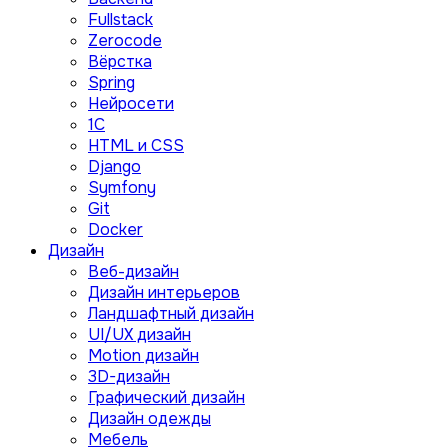
Fullstack
Zerocode
Вёрстка
Spring
Нейросети
1C
HTML и CSS
Django
Symfony
Git
Docker
Дизайн
Веб-дизайн
Дизайн интерьеров
Ландшафтный дизайн
UI/UX дизайн
Motion дизайн
3D-дизайн
Графический дизайн
Дизайн одежды
Мебель