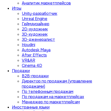
Аналитик маркетплейсов
Игры
Unity-разработчик
Unreal Engine
Геймдизайнер
2D-художник
3D-художник
3D-дженералист
Houdini
Autodesk Maya
After Effects
VR&AR
Cinema 4D
Продажи
B2B-продажи
Директор по продажам (управление
продажами)
По телефонным продажам
По продажам на маркетплейсах
Менеджер по маркетплейсам
Иностранные языки