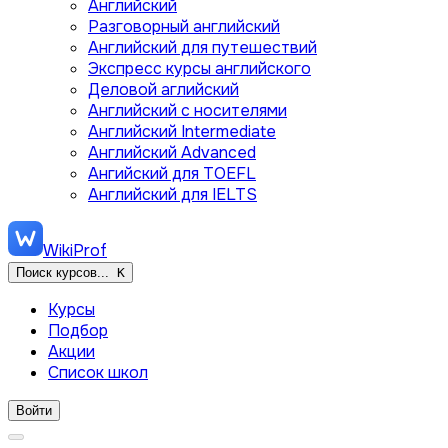
Английский
Разговорный английский
Английский для путешествий
Экспресс курсы английского
Деловой аглийский
Английский с носителями
Английский Intermediate
Английский Advanced
Ангийский для TOEFL
Английский для IELTS
WikiProf
Поиск курсов...
K
Курсы
Подбор
Акции
Список школ
Войти