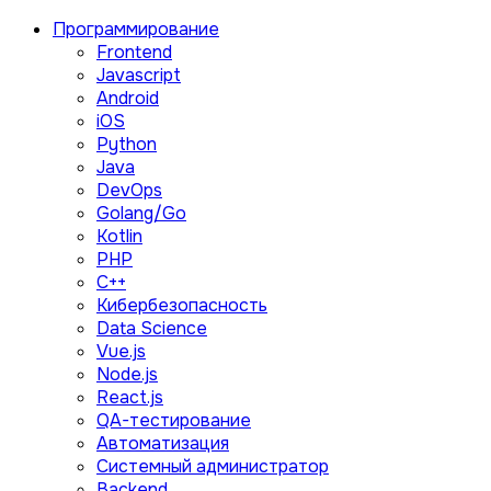
Программирование
Frontend
Javascript
Android
iOS
Python
Java
DevOps
Golang/Go
Kotlin
PHP
C++
Кибербезопасность
Data Science
Vue.js
Node.js
React.js
QA-тестирование
Автоматизация
Системный администратор
Backend