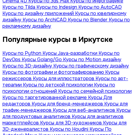
Сinema 4D
Курсы по 3ds Max
Курсы по инфографике
Курсы по Tilda
Курсы по Indesign
Курсы по AutoCAD
Курсы по дизайну приложений
Курсы по ювелирному
дизайну
Курсы по ArchiCAD
Курсы по Blender
Курсы по
рекламному дизайну
Популярные курсы в Иркутске
Курсы по Python
Курсы Java-разработки
Курсы по
DevOps
Курсы Golang/Go
Курсы по Motion дизайну
Курсы по 3D-дизайну
Курсы по графическому дизайну
Курсы по фотографии и фотографированию
Курсы
режиссеров
Курсы для иллюстраторов
Курсы по арт-
терапии
Курсы по детской психологии
Курсы по
психологии отношений
Курсы по семейной психологии
Курсы по таргетированной рекламе
Курсы Для
редакторов
Курсы для бренд-менеджеров
Курсы для
трафик-менеджеров
Курсы для веб-аналитиков
Курсы
для продуктовых аналитиков
Курсы для аналитиков
маркетплейсов
Курсы для 3D-художников
Курсы для
3D-дженералистов
Курсы по Houdini
Курсы По