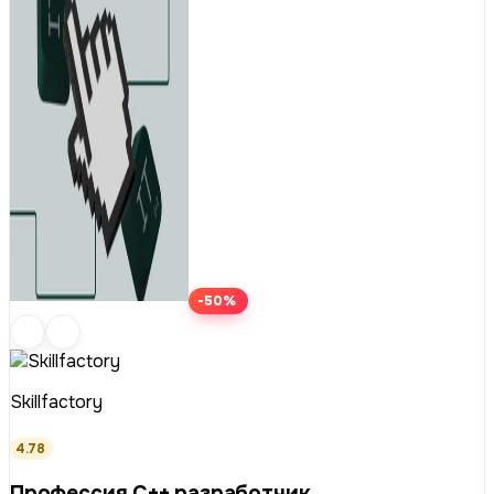
-50%
Skillfactory
4.78
Профессия C++ разработчик