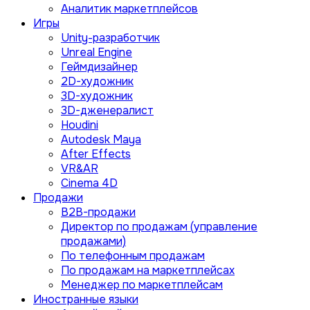
Аналитик маркетплейсов
Игры
Unity-разработчик
Unreal Engine
Геймдизайнер
2D-художник
3D-художник
3D-дженералист
Houdini
Autodesk Maya
After Effects
VR&AR
Cinema 4D
Продажи
B2B-продажи
Директор по продажам (управление
продажами)
По телефонным продажам
По продажам на маркетплейсах
Менеджер по маркетплейсам
Иностранные языки