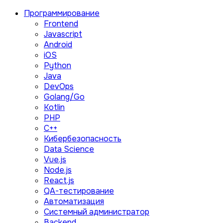
Программирование
Frontend
Javascript
Android
iOS
Python
Java
DevOps
Golang/Go
Kotlin
PHP
C++
Кибербезопасность
Data Science
Vue.js
Node.js
React.js
QA-тестирование
Автоматизация
Системный администратор
Backend