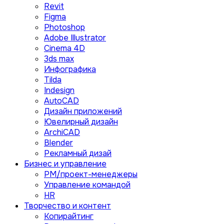
Revit
Figma
Photoshop
Adobe Illustrator
Сinema 4D
3ds max
Инфографика
Tilda
Indesign
AutoCAD
Дизайн приложений
Ювелирный дизайн
ArchiCAD
Blender
Рекламный дизай
Бизнес и управление
PM/проект-менеджеры
Управление командой
HR
Творчество и контент
Копирайтинг