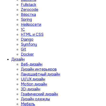
Fullstack
Zerocode
Вёрстка
Spring
Нейросети
1C
HTML и CSS
Django
Symfony
Git
Docker
Дизайн
Веб-дизайн
Дизайн интерьеров
Ландшафтный дизайн
UI/UX дизайн
Motion дизайн
3D-дизайн
Графический дизайн
Дизайн одежды
Мебель