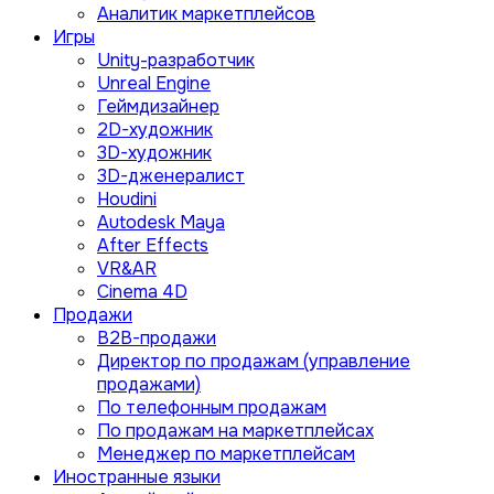
Аналитик маркетплейсов
Игры
Unity-разработчик
Unreal Engine
Геймдизайнер
2D-художник
3D-художник
3D-дженералист
Houdini
Autodesk Maya
After Effects
VR&AR
Cinema 4D
Продажи
B2B-продажи
Директор по продажам (управление
продажами)
По телефонным продажам
По продажам на маркетплейсах
Менеджер по маркетплейсам
Иностранные языки