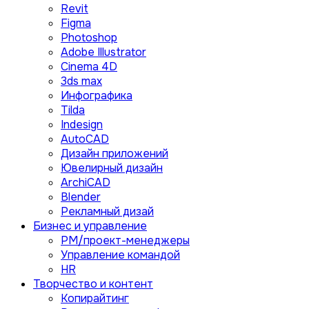
Revit
Figma
Photoshop
Adobe Illustrator
Сinema 4D
3ds max
Инфографика
Tilda
Indesign
AutoCAD
Дизайн приложений
Ювелирный дизайн
ArchiCAD
Blender
Рекламный дизай
Бизнес и управление
PM/проект-менеджеры
Управление командой
HR
Творчество и контент
Копирайтинг