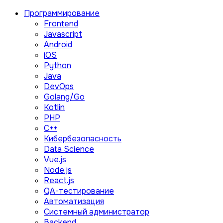
Программирование
Frontend
Javascript
Android
iOS
Python
Java
DevOps
Golang/Go
Kotlin
PHP
C++
Кибербезопасность
Data Science
Vue.js
Node.js
React.js
QA-тестирование
Автоматизация
Системный администратор
Backend