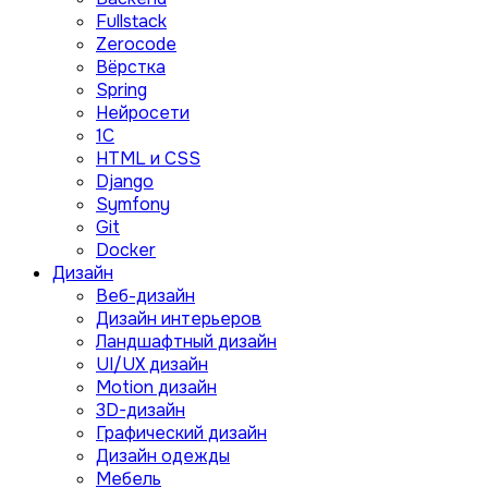
Fullstack
Zerocode
Вёрстка
Spring
Нейросети
1C
HTML и CSS
Django
Symfony
Git
Docker
Дизайн
Веб-дизайн
Дизайн интерьеров
Ландшафтный дизайн
UI/UX дизайн
Motion дизайн
3D-дизайн
Графический дизайн
Дизайн одежды
Мебель