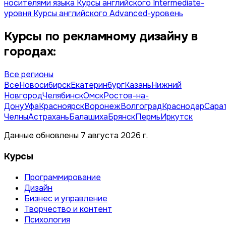
носителями языка
Курсы английского Intermediate-
уровня
Курсы английского Advanced-уровень
Курсы по рекламному дизайну в
городах:
Все регионы
Все
Новосибирск
Екатеринбург
Казань
Нижний
Новгород
Челябинск
Омск
Ростов-на-
Дону
Уфа
Красноярск
Воронеж
Волгоград
Краснодар
Сара
Челны
Астрахань
Балашиха
Брянск
Пермь
Иркутск
Данные обновлены 7 августа 2026 г.
Курсы
Программирование
Дизайн
Бизнес и управление
Творчество и контент
Психология