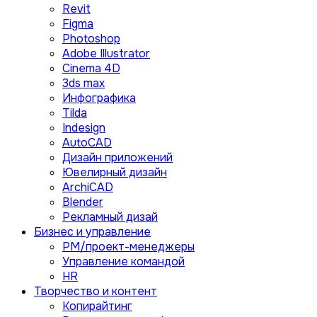
Revit
Figma
Photoshop
Adobe Illustrator
Сinema 4D
3ds max
Инфографика
Tilda
Indesign
AutoCAD
Дизайн приложений
Ювелирный дизайн
ArchiCAD
Blender
Рекламный дизай
Бизнес и управление
PM/проект-менеджеры
Управление командой
HR
Творчество и контент
Копирайтинг