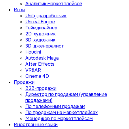
Аналитик маркетплейсов
Игры
Unity-разработчик
Unreal Engine
Геймдизайнер
2D-художник
3D-художник
3D-дженералист
Houdini
Autodesk Maya
After Effects
VR&AR
Cinema 4D
Продажи
B2B-продажи
Директор по продажам (управление
продажами)
По телефонным продажам
По продажам на маркетплейсах
Менеджер по маркетплейсам
Иностранные языки