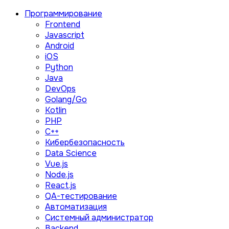
Программирование
Frontend
Javascript
Android
iOS
Python
Java
DevOps
Golang/Go
Kotlin
PHP
C++
Кибербезопасность
Data Science
Vue.js
Node.js
React.js
QA-тестирование
Автоматизация
Системный администратор
Backend