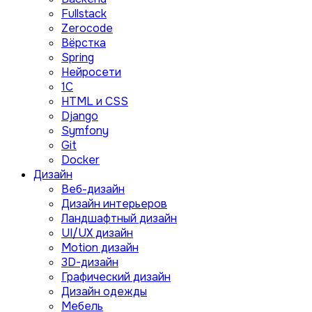
Fullstack
Zerocode
Вёрстка
Spring
Нейросети
1C
HTML и CSS
Django
Symfony
Git
Docker
Дизайн
Веб-дизайн
Дизайн интерьеров
Ландшафтный дизайн
UI/UX дизайн
Motion дизайн
3D-дизайн
Графический дизайн
Дизайн одежды
Мебель