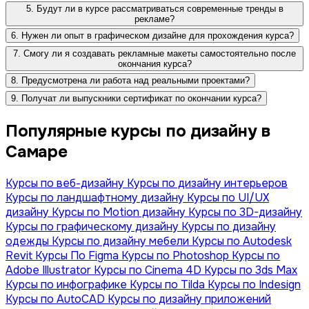
5. Будут ли в курсе рассматриваться современные тренды в
рекламе?
6. Нужен ли опыт в графическом дизайне для прохождения курса?
7. Смогу ли я создавать рекламные макеты самостоятельно после
окончания курса?
8. Предусмотрена ли работа над реальными проектами?
9. Получат ли выпускники сертификат по окончании курса?
Популярные курсы по дизайну в
Самаре
Курсы по веб-дизайну
Курсы по дизайну интерьеров
Курсы по ландшафтному дизайну
Курсы по UI/UX
дизайну
Курсы по Motion дизайну
Курсы по 3D-дизайну
Курсы по графическому дизайну
Курсы по дизайну
одежды
Курсы по дизайну мебели
Курсы по Autodesk
Revit
Курсы По Figma
Курсы по Photoshop
Курсы по
Adobe Illustrator
Курсы по Сinema 4D
Курсы по 3ds Max
Курсы по инфографике
Курсы по Tilda
Курсы по Indesign
Курсы по AutoCAD
Курсы по дизайну приложений