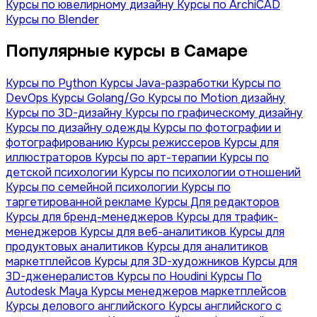
Курсы по ювелирному дизайну
Курсы по ArchiCAD
Курсы по Blender
Популярные курсы в Самаре
Курсы по Python
Курсы Java-разработки
Курсы по
DevOps
Курсы Golang/Go
Курсы по Motion дизайну
Курсы по 3D-дизайну
Курсы по графическому дизайну
Курсы по дизайну одежды
Курсы по фотографии и
фотографированию
Курсы режиссеров
Курсы для
иллюстраторов
Курсы по арт-терапии
Курсы по
детской психологии
Курсы по психологии отношений
Курсы по семейной психологии
Курсы по
таргетированной рекламе
Курсы Для редакторов
Курсы для бренд-менеджеров
Курсы для трафик-
менеджеров
Курсы для веб-аналитиков
Курсы для
продуктовых аналитиков
Курсы для аналитиков
маркетплейсов
Курсы для 3D-художников
Курсы для
3D-дженералистов
Курсы по Houdini
Курсы По
Autodesk Maya
Курсы менеджеров маркетплейсов
Курсы делового английского
Курсы английского с