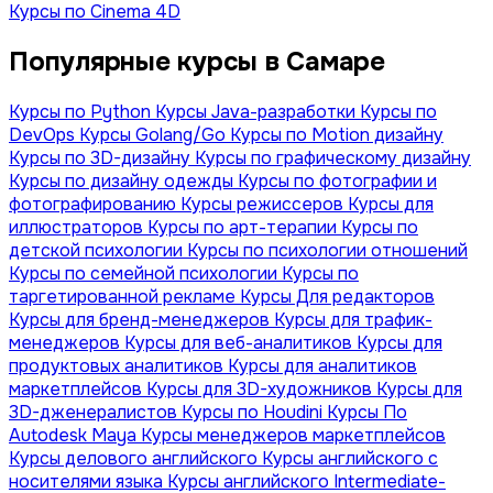
Курсы по Cinema 4D
Популярные курсы в Самаре
Курсы по Python
Курсы Java-разработки
Курсы по
DevOps
Курсы Golang/Go
Курсы по Motion дизайну
Курсы по 3D-дизайну
Курсы по графическому дизайну
Курсы по дизайну одежды
Курсы по фотографии и
фотографированию
Курсы режиссеров
Курсы для
иллюстраторов
Курсы по арт-терапии
Курсы по
детской психологии
Курсы по психологии отношений
Курсы по семейной психологии
Курсы по
таргетированной рекламе
Курсы Для редакторов
Курсы для бренд-менеджеров
Курсы для трафик-
менеджеров
Курсы для веб-аналитиков
Курсы для
продуктовых аналитиков
Курсы для аналитиков
маркетплейсов
Курсы для 3D-художников
Курсы для
3D-дженералистов
Курсы по Houdini
Курсы По
Autodesk Maya
Курсы менеджеров маркетплейсов
Курсы делового английского
Курсы английского с
носителями языка
Курсы английского Intermediate-