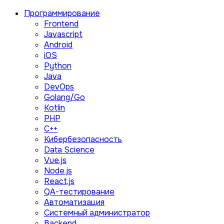
Программирование
Frontend
Javascript
Android
iOS
Python
Java
DevOps
Golang/Go
Kotlin
PHP
C++
Кибербезопасность
Data Science
Vue.js
Node.js
React.js
QA-тестирование
Автоматизация
Системный администратор
Backend