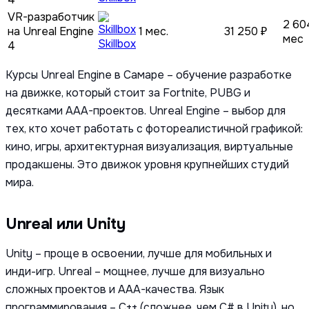
VR-разработчик
2 60
на Unreal Engine
1 мес.
31 250 ₽
мес
Skillbox
4
Курсы Unreal Engine в Самаре – обучение разработке
на движке, который стоит за Fortnite, PUBG и
десятками AAA-проектов. Unreal Engine – выбор для
тех, кто хочет работать с фотореалистичной графикой:
кино, игры, архитектурная визуализация, виртуальные
продакшены. Это движок уровня крупнейших студий
мира.
Unreal или Unity
Unity – проще в освоении, лучше для мобильных и
инди-игр. Unreal – мощнее, лучше для визуально
сложных проектов и AAA-качества. Язык
программирования – C++ (сложнее, чем C# в Unity), но