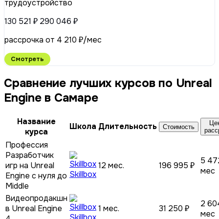
трудоустройство
130 521 ₽
290 046 ₽
рассрочка от 4 210 ₽/мес
Смотреть
Сравнение лучших курсов по Unreal
Engine в Самаре
Название
Це
Школа
Длительность
Стоимость
курса
расс
Профессия
Разработчик
5 47
игр на Unreal
12 мес.
196 995 ₽
мес
Skillbox
Engine с нуля до
Middle
Видеопродакшн
2 60
в Unreal Engine
1 мес.
31 250 ₽
мес
Skillbox
4