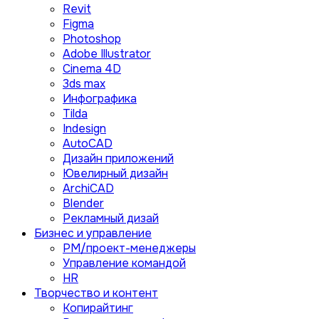
Revit
Figma
Photoshop
Adobe Illustrator
Сinema 4D
3ds max
Инфографика
Tilda
Indesign
AutoCAD
Дизайн приложений
Ювелирный дизайн
ArchiCAD
Blender
Рекламный дизай
Бизнес и управление
PM/проект-менеджеры
Управление командой
HR
Творчество и контент
Копирайтинг