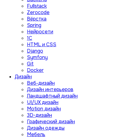
Fullstack
Zerocode
Вёрстка
Spring
Нейросети
1C
HTML и CSS
Django
Symfony
Git
Docker
Дизайн
Веб-дизайн
Дизайн интерьеров
Ландшафтный дизайн
UI/UX дизайн
Motion дизайн
3D-дизайн
Графический дизайн
Дизайн одежды
Мебель