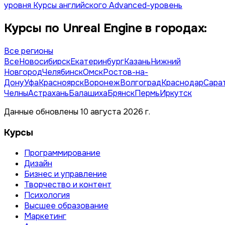
уровня
Курсы английского Advanced-уровень
Курсы по Unreal Engine в городах:
Все регионы
Все
Новосибирск
Екатеринбург
Казань
Нижний
Новгород
Челябинск
Омск
Ростов-на-
Дону
Уфа
Красноярск
Воронеж
Волгоград
Краснодар
Сара
Челны
Астрахань
Балашиха
Брянск
Пермь
Иркутск
Данные обновлены 10 августа 2026 г.
Курсы
Программирование
Дизайн
Бизнес и управление
Творчество и контент
Психология
Высшее образование
Маркетинг