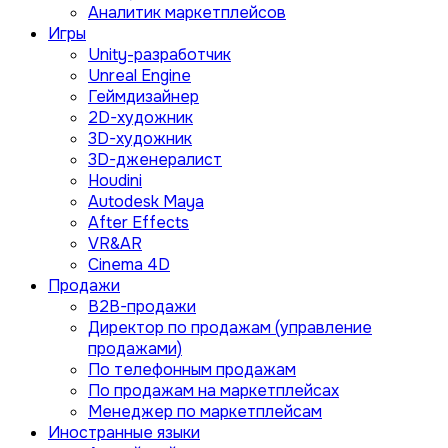
Аналитик маркетплейсов
Игры
Unity-разработчик
Unreal Engine
Геймдизайнер
2D-художник
3D-художник
3D-дженералист
Houdini
Autodesk Maya
After Effects
VR&AR
Cinema 4D
Продажи
B2B-продажи
Директор по продажам (управление
продажами)
По телефонным продажам
По продажам на маркетплейсах
Менеджер по маркетплейсам
Иностранные языки