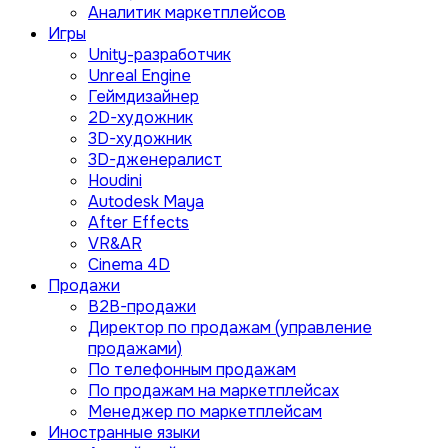
Аналитик маркетплейсов
Игры
Unity-разработчик
Unreal Engine
Геймдизайнер
2D-художник
3D-художник
3D-дженералист
Houdini
Autodesk Maya
After Effects
VR&AR
Cinema 4D
Продажи
B2B-продажи
Директор по продажам (управление
продажами)
По телефонным продажам
По продажам на маркетплейсах
Менеджер по маркетплейсам
Иностранные языки