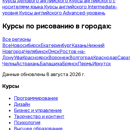
Курсы делового английского
Курсы английского с
носителями языка
Курсы английского Intermediate-
уровня
Курсы английского Advanced-уровень
Курсы по рисованию в городах:
Все регионы
Все
Новосибирск
Екатеринбург
Казань
Нижний
Новгород
Челябинск
Омск
Ростов-на-
Дону
Уфа
Красноярск
Воронеж
Волгоград
Краснодар
Сара
Челны
Астрахань
Балашиха
Брянск
Пермь
Иркутск
Данные обновлены 8 августа 2026 г.
Курсы
Программирование
Дизайн
Бизнес и управление
Творчество и контент
Психология
Высшее образование