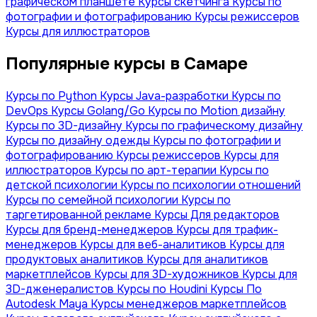
графическом планшете
Курсы скетчинга
Курсы по
фотографии и фотографированию
Курсы режиссеров
Курсы для иллюстраторов
Популярные курсы в Самаре
Курсы по Python
Курсы Java-разработки
Курсы по
DevOps
Курсы Golang/Go
Курсы по Motion дизайну
Курсы по 3D-дизайну
Курсы по графическому дизайну
Курсы по дизайну одежды
Курсы по фотографии и
фотографированию
Курсы режиссеров
Курсы для
иллюстраторов
Курсы по арт-терапии
Курсы по
детской психологии
Курсы по психологии отношений
Курсы по семейной психологии
Курсы по
таргетированной рекламе
Курсы Для редакторов
Курсы для бренд-менеджеров
Курсы для трафик-
менеджеров
Курсы для веб-аналитиков
Курсы для
продуктовых аналитиков
Курсы для аналитиков
маркетплейсов
Курсы для 3D-художников
Курсы для
3D-дженералистов
Курсы по Houdini
Курсы По
Autodesk Maya
Курсы менеджеров маркетплейсов