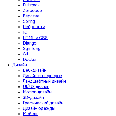
Fullstack
Zerocode
Вёрстка
Spring
Нейросети
1C
HTML и CSS
Django
Symfony
Git
Docker
Дизайн
Веб-дизайн
Дизайн интерьеров
Ландшафтный дизайн
UI/UX дизайн
Motion дизайн
3D-дизайн
Графический дизайн
Дизайн одежды
Мебель