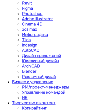
Revit
Figma
Photoshop
Adobe Illustrator
Сinema 4D
3ds max
Инфографика
Tilda
Indesign
AutoCAD
Дизайн приложений
Ювелирный дизайн
ArchiCAD
Blender
Рекламный дизай
Бизнес и управление
PM/проект-менеджеры
Управление командой
HR
Творчество и контент
Копирайтинг