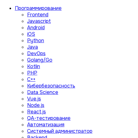
Программирование
Frontend
Javascript
Android
iOS
Python
Java
DevOps
Golang/Go
Kotlin
PHP
C++
Кибербезопасность
Data Science
Vue.js
Node.js
React.js
QA-тестирование
Автоматизация
Системный администратор
Backend