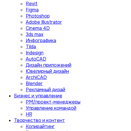
Revit
Figma
Photoshop
Adobe Illustrator
Сinema 4D
3ds max
Инфографика
Tilda
Indesign
AutoCAD
Дизайн приложений
Ювелирный дизайн
ArchiCAD
Blender
Рекламный дизай
Бизнес и управление
PM/проект-менеджеры
Управление командой
HR
Творчество и контент
Копирайтинг