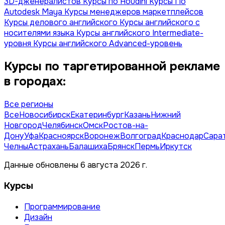
3D-дженералистов
Курсы по Houdini
Курсы По
Autodesk Maya
Курсы менеджеров маркетплейсов
Курсы делового английского
Курсы английского с
носителями языка
Курсы английского Intermediate-
уровня
Курсы английского Advanced-уровень
Курсы по таргетированной рекламе
в городах:
Все регионы
Все
Новосибирск
Екатеринбург
Казань
Нижний
Новгород
Челябинск
Омск
Ростов-на-
Дону
Уфа
Красноярск
Воронеж
Волгоград
Краснодар
Сара
Челны
Астрахань
Балашиха
Брянск
Пермь
Иркутск
Данные обновлены 6 августа 2026 г.
Курсы
Программирование
Дизайн