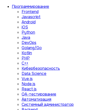
Программирование
Frontend
Javascript
Android
iOS
Python
Java
DevOps
Golang/Go
Kotlin
PHP
C++
Кибербезопасность
Data Science
Vue.js
Node.js
React.js
QA-тестирование
Автоматизация
Системный администратор
Backend