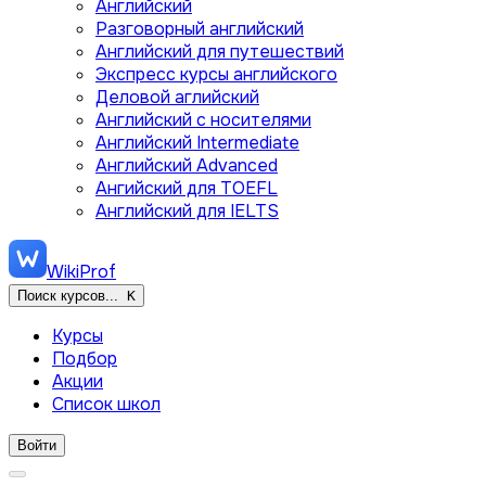
Английский
Разговорный английский
Английский для путешествий
Экспресс курсы английского
Деловой аглийский
Английский с носителями
Английский Intermediate
Английский Advanced
Ангийский для TOEFL
Английский для IELTS
WikiProf
Поиск курсов...
K
Курсы
Подбор
Акции
Список школ
Войти