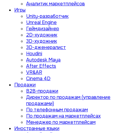
Аналитик маркетплейсов
Игры
Unity-разработчик
Unreal Engine
Геймдизайнер
2D-художник
3D-художник
3D-дженералист
Houdini
Autodesk Maya
After Effects
VR&AR
Cinema 4D
Продажи
B2B-продажи
Директор по продажам (управление
продажами)
По телефонным продажам
По продажам на маркетплейсах
Менеджер по маркетплейсам
Иностранные языки