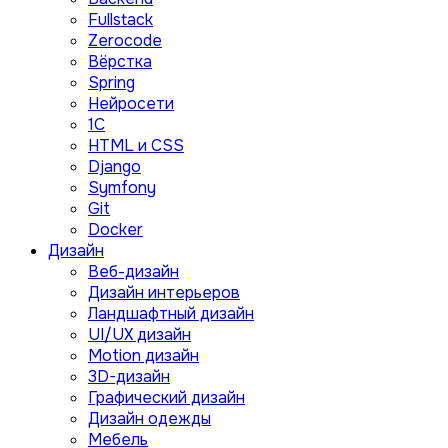
Fullstack
Zerocode
Вёрстка
Spring
Нейросети
1C
HTML и CSS
Django
Symfony
Git
Docker
Дизайн
Веб-дизайн
Дизайн интерьеров
Ландшафтный дизайн
UI/UX дизайн
Motion дизайн
3D-дизайн
Графический дизайн
Дизайн одежды
Мебель