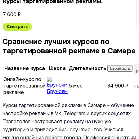
Курсы таргетированной рекламы.
7 600 ₽
Смотреть
Сравнение лучших курсов по
таргетированной рекламе в Самаре
Название курса
Школа
Длительность
Стоимость
р
Онлайн-курс по
таргетированной
5 мес.
34 900 ₽
н
Бруноям
рекламе
Курсы таргетированной рекламы в Самаре – обучение
настройке рекламы в VK, Telegram и других соцсетях.
Таргетолог настраивает рекламу на нужную
аудиторию и приводит бизнесу клиентов. Учиться
можно онлайн из любого города. Профессия с быстрым