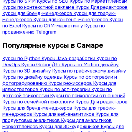
Курсы по SMM
Курсы по SEO
Курсы по маркетплейсам
Курсы по контекстной рекламе
Курсы Для редакторов
Курсы для бренд-менеджеров
Курсы для трафик-
менеджеров
Курсы для контент-менеджеров
Курсы
по Excel
Курсы по CRM-маркетингу
Курсы по
продвижению Telegram
Популярные курсы в Самаре
Курсы по Python
Курсы Java-разработки
Курсы по
DevOps
Курсы Golang/Go
Курсы по Motion дизайну
Курсы по 3D-дизайну
Курсы по графическому дизайну
Курсы по дизайну одежды
Курсы по фотографии и
фотографированию
Курсы режиссеров
Курсы для
иллюстраторов
Курсы по арт-терапии
Курсы по
детской психологии
Курсы по психологии отношений
Курсы по семейной психологии
Курсы Для редакторов
Курсы для бренд-менеджеров
Курсы для трафик-
менеджеров
Курсы для веб-аналитиков
Курсы для
продуктовых аналитиков
Курсы для аналитиков
маркетплейсов
Курсы для 3D-художников
Курсы для