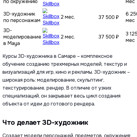
по окружению
мес
Skillbox
3D-художник
6 25
2 мес.
37 500 ₽
по персонажам
мес
Skillbox
3D-
3 12
моделирование
2 мес.
37 500 ₽
мес
Skillbox
в Maya
Курсы 3D-художника в Самаре – комплексное
обучение созданию трехмерных моделей, текстур и
визуализаций для игр, кино и рекламы. 3D-художник –
широкая роль: моделирование, скульптинг,
текстурирование, рендер. В отличие от узких
специализаций, он закрывает весь цикл создания
объекта от идеи до готового рендера.
Что делает 3D-художник
Создает модели персонажей, предметов, окружения: