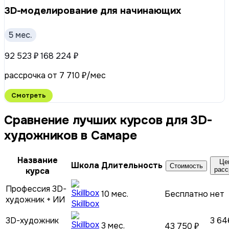
3D-моделирование для начинающих
5 мес.
92 523 ₽
168 224 ₽
рассрочка от 7 710 ₽/мес
Смотреть
Сравнение лучших курсов для 3D-
художников в Самаре
Название
Це
Школа
Длительность
Стоимость
курса
расс
Профессия 3D-
10 мес.
Бесплатно
нет
художник + ИИ
Skillbox
3D-художник
3 64
3 мес.
43 750 ₽