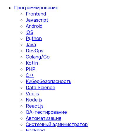
Программирование
Frontend
Javascript
Android
iOS
Python
Java
DevOps
Golang/Go
Kotlin
PHP
C++
Кибербезопасность
Data Science
Vue.js
Node.js
React.js
QA-тестирование
Автоматизация
Системный администратор
Backend