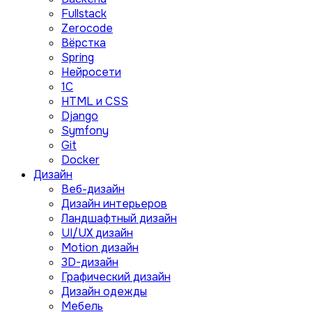
Fullstack
Zerocode
Вёрстка
Spring
Нейросети
1C
HTML и CSS
Django
Symfony
Git
Docker
Дизайн
Веб-дизайн
Дизайн интерьеров
Ландшафтный дизайн
UI/UX дизайн
Motion дизайн
3D-дизайн
Графический дизайн
Дизайн одежды
Мебель