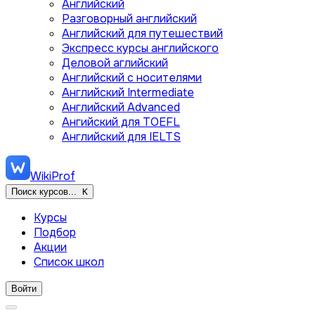
Английский
Разговорный английский
Английский для путешествий
Экспресс курсы английского
Деловой аглийский
Английский с носителями
Английский Intermediate
Английский Advanced
Ангийский для TOEFL
Английский для IELTS
WikiProf
Поиск курсов...
K
Курсы
Подбор
Акции
Список школ
Войти