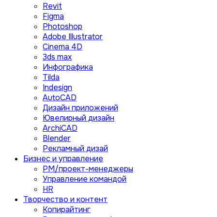
Revit
Figma
Photoshop
Adobe Illustrator
Сinema 4D
3ds max
Инфографика
Tilda
Indesign
AutoCAD
Дизайн приложений
Ювелирный дизайн
ArchiCAD
Blender
Рекламный дизай
Бизнес и управление
PM/проект-менеджеры
Управление командой
HR
Творчество и контент
Копирайтинг