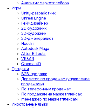
Аналитик маркетплейсов
Игры
Unity-разработчик
Unreal Engine
Геймдизайнер
2D-художник
3D-художник
3D-дженералист
Houdini
Autodesk Maya
After Effects
VR&AR
Cinema 4D
Продажи
B2B-продажи
Директор по продажам (управление
продажами)
По телефонным продажам
По продажам на маркетплейсах
Менеджер по маркетплейсам
Иностранные языки