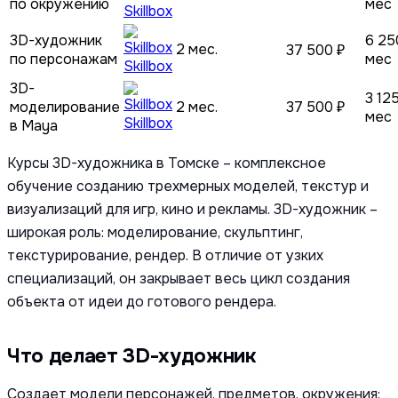
по окружению
мес
Skillbox
3D-художник
6 25
2 мес.
37 500 ₽
по персонажам
мес
Skillbox
3D-
3 12
моделирование
2 мес.
37 500 ₽
мес
Skillbox
в Maya
Курсы 3D-художника в Томске – комплексное
обучение созданию трехмерных моделей, текстур и
визуализаций для игр, кино и рекламы. 3D-художник –
широкая роль: моделирование, скульптинг,
текстурирование, рендер. В отличие от узких
специализаций, он закрывает весь цикл создания
объекта от идеи до готового рендера.
Что делает 3D-художник
Создает модели персонажей, предметов, окружения: