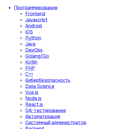
Программирование
Frontend
Javascript
Android
iOS
Python
Java
DevOps
Golang/Go
Kotlin
PHP
C++
Кибербезопасность
Data Science
Vue.js
Node.js
React.js
QA-тестирование
Автоматизация
Системный администратор
Backend