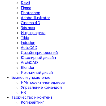
Revit
Figma
Photoshop
Adobe Illustrator
Сinema 4D
3ds max
Инфографика
Tilda
Indesign
AutoCAD
Дизайн приложений
Ювелирный дизайн
ArchiCAD
Blender
Рекламный дизай
Бизнес и управление
PM/проект-менеджеры
Управление командой
HR
Творчество и контент
Копирайтинг