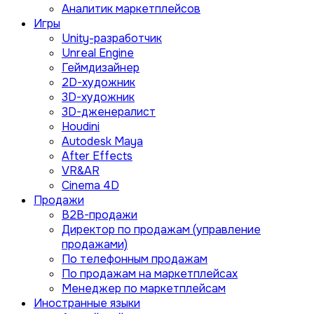
Аналитик маркетплейсов
Игры
Unity-разработчик
Unreal Engine
Геймдизайнер
2D-художник
3D-художник
3D-дженералист
Houdini
Autodesk Maya
After Effects
VR&AR
Cinema 4D
Продажи
B2B-продажи
Директор по продажам (управление
продажами)
По телефонным продажам
По продажам на маркетплейсах
Менеджер по маркетплейсам
Иностранные языки