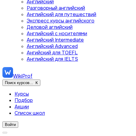
Английский
Разговорный английский
Английский для путешествий
Экспресс курсы английского
Деловой аглийский
Английский с носителями
Английский Intermediate
Английский Advanced
Ангийский для TOEFL
Английский для IELTS
WikiProf
Поиск курсов...
K
Курсы
Подбор
Акции
Список школ
Войти