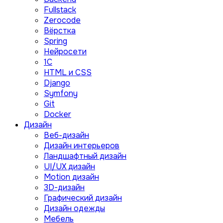
Fullstack
Zerocode
Вёрстка
Spring
Нейросети
1C
HTML и CSS
Django
Symfony
Git
Docker
Дизайн
Веб-дизайн
Дизайн интерьеров
Ландшафтный дизайн
UI/UX дизайн
Motion дизайн
3D-дизайн
Графический дизайн
Дизайн одежды
Мебель