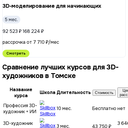
3D-моделирование для начинающих
5 мес.
92 523 ₽
168 224 ₽
рассрочка от 7 710 ₽/мес
Смотреть
Сравнение лучших курсов для 3D-
художников в Томске
Название
Це
Школа
Длительность
Стоимость
курса
расс
Профессия 3D-
10 мес.
Бесплатно
нет
художник + ИИ
Skillbox
3D-художник
3 64
3 мес.
43 750 ₽