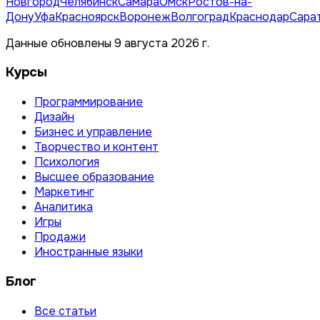
Новгород
Челябинск
Самара
Омск
Ростов-на-
Дону
Уфа
Красноярск
Воронеж
Волгоград
Краснодар
Сара
Данные обновлены 9 августа 2026 г.
Курсы
Программирование
Дизайн
Бизнес и управление
Творчество и контент
Психология
Высшее образование
Маркетинг
Аналитика
Игры
Продажи
Иностранные языки
Блог
Все статьи