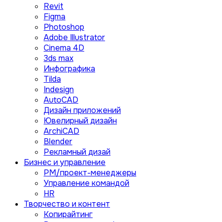
Revit
Figma
Photoshop
Adobe Illustrator
Сinema 4D
3ds max
Инфографика
Tilda
Indesign
AutoCAD
Дизайн приложений
Ювелирный дизайн
ArchiCAD
Blender
Рекламный дизай
Бизнес и управление
PM/проект-менеджеры
Управление командой
HR
Творчество и контент
Копирайтинг