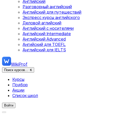
Английский
Разговорный английский
Английский для путешествий
Экспресс курсы английского
Деловой аглийский
Английский с носителями
Английский Intermediate
Английский Advanced
Ангийский для TOEFL
Английский для IELTS
WikiProf
Поиск курсов...
K
Курсы
Подбор
Акции
Список школ
Войти