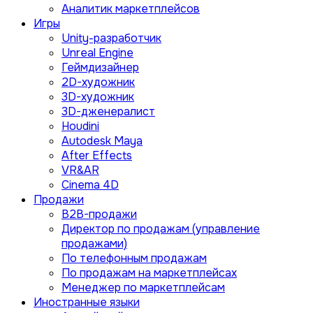
Аналитик маркетплейсов
Игры
Unity-разработчик
Unreal Engine
Геймдизайнер
2D-художник
3D-художник
3D-дженералист
Houdini
Autodesk Maya
After Effects
VR&AR
Cinema 4D
Продажи
B2B-продажи
Директор по продажам (управление
продажами)
По телефонным продажам
По продажам на маркетплейсах
Менеджер по маркетплейсам
Иностранные языки