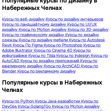
Популярные курсы по дизайну в
Набережных Челнах
Курсы по веб-дизайну
Курсы по дизайну интерьеров
Курсы по ландшафтному дизайну
Курсы по UI/UX
дизайну
Курсы по Motion дизайну
Курсы по 3D-дизайну
Курсы по графическому дизайну
Курсы по дизайну
одежды
Курсы по дизайну мебели
Курсы по Autodesk
Revit
Курсы По Figma
Курсы по Photoshop
Курсы по
Adobe Illustrator
Курсы по Сinema 4D
Курсы по
инфографике
Курсы по Tilda
Курсы по Indesign
Курсы по
AutoCAD
Курсы по дизайну приложений
Курсы по
ювелирному дизайну
Курсы по ArchiCAD
Курсы по
Blender
Курсы по рекламному дизайну
Популярные курсы в Набережных
Челнах
Курсы по Python
Курсы Java-разработки
Курсы по
DevOps
Курсы Golang/Go
Курсы по Motion дизайну