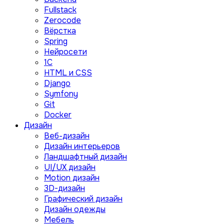
Fullstack
Zerocode
Вёрстка
Spring
Нейросети
1C
HTML и CSS
Django
Symfony
Git
Docker
Дизайн
Веб-дизайн
Дизайн интерьеров
Ландшафтный дизайн
UI/UX дизайн
Motion дизайн
3D-дизайн
Графический дизайн
Дизайн одежды
Мебель