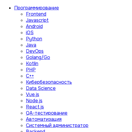
Программирование
Frontend
Javascript
Android
iOS
Python
Java
DevOps
Golang/Go
Kotlin
PHP
C++
Кибербезопасность
Data Science
Vue.js
Node.js
React.js
QA-тестирование
Автоматизация
Системный администратор
Backend