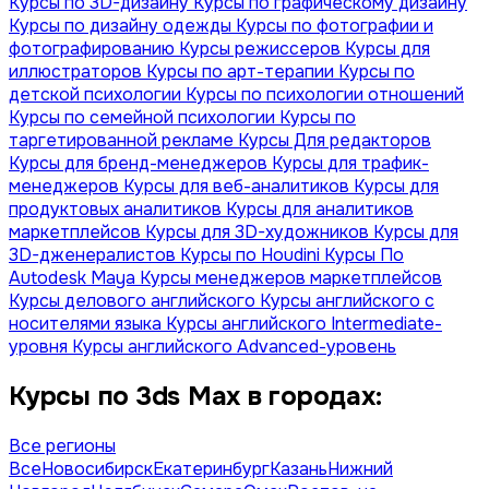
Курсы по 3D-дизайну
Курсы по графическому дизайну
Курсы по дизайну одежды
Курсы по фотографии и
фотографированию
Курсы режиссеров
Курсы для
иллюстраторов
Курсы по арт-терапии
Курсы по
детской психологии
Курсы по психологии отношений
Курсы по семейной психологии
Курсы по
таргетированной рекламе
Курсы Для редакторов
Курсы для бренд-менеджеров
Курсы для трафик-
менеджеров
Курсы для веб-аналитиков
Курсы для
продуктовых аналитиков
Курсы для аналитиков
маркетплейсов
Курсы для 3D-художников
Курсы для
3D-дженералистов
Курсы по Houdini
Курсы По
Autodesk Maya
Курсы менеджеров маркетплейсов
Курсы делового английского
Курсы английского с
носителями языка
Курсы английского Intermediate-
уровня
Курсы английского Advanced-уровень
Курсы по 3ds Max в городах:
Все регионы
Все
Новосибирск
Екатеринбург
Казань
Нижний