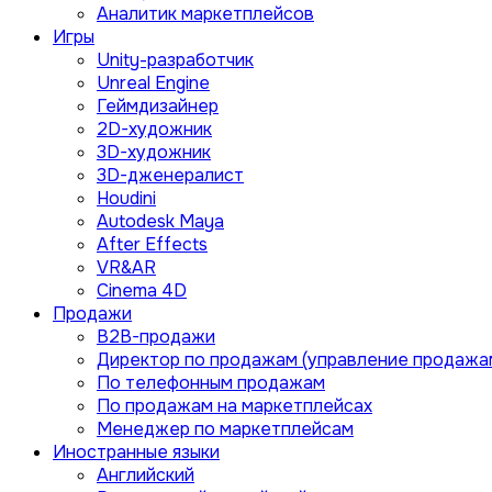
Аналитик маркетплейсов
Игры
Unity-разработчик
Unreal Engine
Геймдизайнер
2D-художник
3D-художник
3D-дженералист
Houdini
Autodesk Maya
After Effects
VR&AR
Cinema 4D
Продажи
B2B-продажи
Директор по продажам (управление продажа
По телефонным продажам
По продажам на маркетплейсах
Менеджер по маркетплейсам
Иностранные языки
Английский