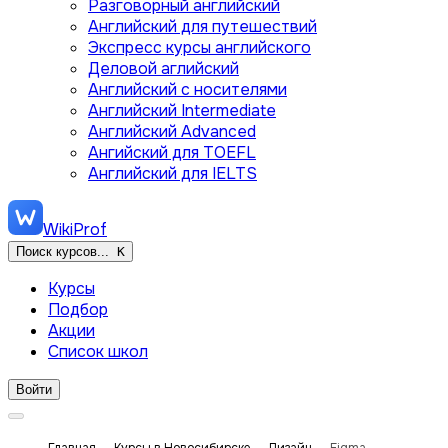
Разговорный английский
Английский для путешествий
Экспресс курсы английского
Деловой аглийский
Английский с носителями
Английский Intermediate
Английский Advanced
Ангийский для TOEFL
Английский для IELTS
WikiProf
Поиск курсов...
K
Курсы
Подбор
Акции
Список школ
Войти