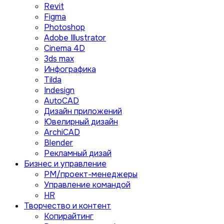
Revit
Figma
Photoshop
Adobe Illustrator
Сinema 4D
3ds max
Инфографика
Tilda
Indesign
AutoCAD
Дизайн приложений
Ювелирный дизайн
ArchiCAD
Blender
Рекламный дизай
Бизнес и управление
PM/проект-менеджеры
Управление командой
HR
Творчество и контент
Копирайтинг