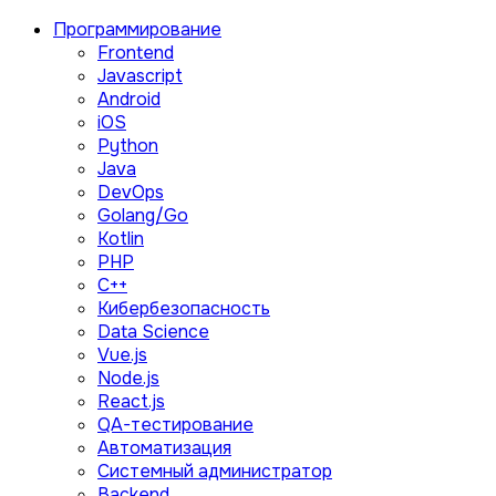
Программирование
Frontend
Javascript
Android
iOS
Python
Java
DevOps
Golang/Go
Kotlin
PHP
C++
Кибербезопасность
Data Science
Vue.js
Node.js
React.js
QA-тестирование
Автоматизация
Системный администратор
Backend