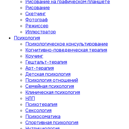
Рисование на графическом планшете
Рисование
Скетчинг
Фотограф
Режиссер
Иллюстратор
Психология
Психологическое консультирование
Когнитивно-поведенческая терапия
Коучинг
Гештальт-терапия
Арт-терапия
Детская психология
Психология отношений
Семейная психология
Клиническая психология
НЛП
Психотерапия
Сексология
Психосоматика
Спортивная психология
Нутрициология