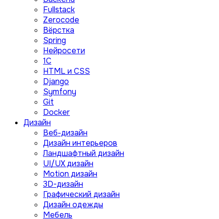
Fullstack
Zerocode
Вёрстка
Spring
Нейросети
1C
HTML и CSS
Django
Symfony
Git
Docker
Дизайн
Веб-дизайн
Дизайн интерьеров
Ландшафтный дизайн
UI/UX дизайн
Motion дизайн
3D-дизайн
Графический дизайн
Дизайн одежды
Мебель